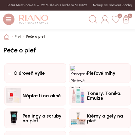
Letní Must-haves ☼ 20 % sleva s kódem SUN20
Nakup se slevou! Zadej kód
0
0
Pleť
Péče o pleť
Péče o pleť
← O úroveň výše
Pleťové mlhy
Tonery, Tonika,
Náplasti na akné
Emulze
Peelingy a scruby
Krémy a gely na
na pleť
pleť