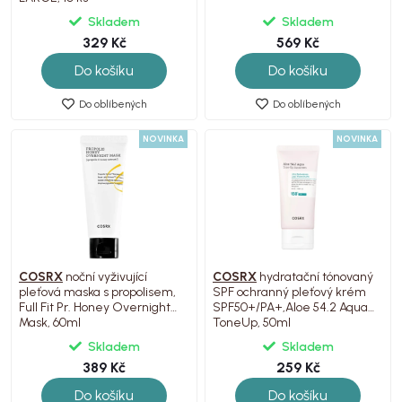
Skladem
Skladem
329 Kč
569 Kč
Do košíku
Do košíku
Do oblíbených
Do oblíbených
NOVINKA
NOVINKA
COSRX
noční vyživující
COSRX
hydratační tónovaný
pleťová maska s propolisem,
SPF ochranný pleťový krém
Full Fit Pr. Honey Overnight
SPF50+/PA+,Aloe 54.2 Aqua
Mask, 60ml
ToneUp, 50ml
Skladem
Skladem
389 Kč
259 Kč
Do košíku
Do košíku