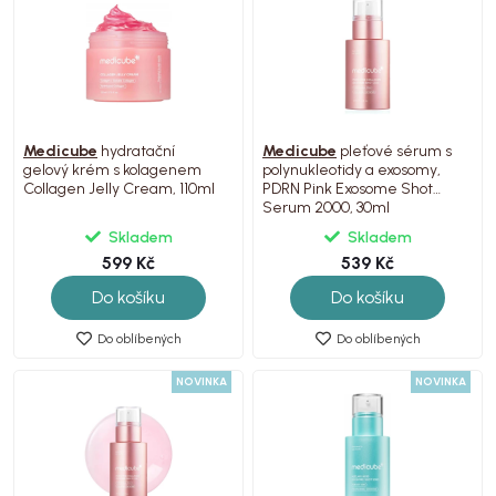
Medicube
hydratační
Medicube
pleťové sérum s
gelový krém s kolagenem
polynukleotidy a exosomy,
Collagen Jelly Cream, 110ml
PDRN Pink Exosome Shot
Serum 2000, 30ml
Skladem
Skladem
599 Kč
539 Kč
Do košíku
Do košíku
Do oblíbených
Do oblíbených
NOVINKA
NOVINKA