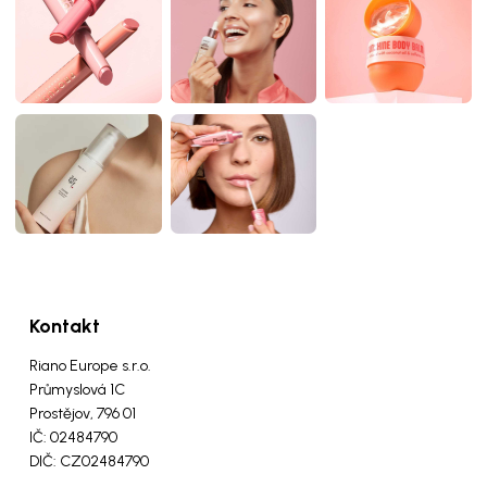
Kontakt
Riano Europe s.r.o.
Průmyslová 1C
Prostějov, 796 01
IČ: 02484790
DIČ: CZ02484790