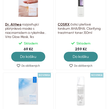
Dr. Althea
rozjasňující
COSRX
čisticí pleťové
plátýnková maska s
tonikum AHA/BHA, Clarifying
niacinamidem a rykatníkem,
treatment toner,150ml
Vita Glow Mask, 1ks
Skladem
Skladem
69 Kč
259 Kč
Do košíku
Do košíku
Do oblíbených
Do oblíbených
NOVINKA
NOVINKA