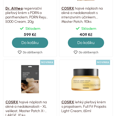
Dr. Althea
regenrační
COSRX
hojivé náplasti na
pleťový krém s PDRN a
akné a nedokonalosti s
panthenolem, PDRN Reju
intenzivním účinkem,
5000 Cream, 20g
Master Patch, 90ks
Skladem
Skladem
599 Kč
409 Kč
Do košíku
Do košíku
Do oblíbených
Do oblíbených
NOVINKA
NOVINKA
COSRX
hojivé náplasti na
COSRX
lehký pleťový krém
akné a nedokonalosti - XL
s propolisem, Full Fit Propolis
velikost, Master Patch X-
Light Cream, 65ml
LARGE, 10 ks