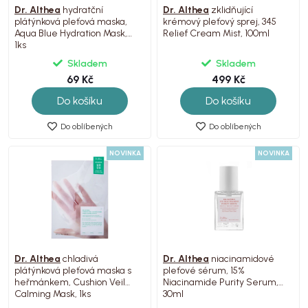
Dr. Althea
hydratční
Dr. Althea
zklidňující
plátýnková pleťová maska,
krémový pleťový sprej, 345
Aqua Blue Hydration Mask,
Relief Cream Mist, 100ml
1ks
Skladem
Skladem
69 Kč
499 Kč
Do košíku
Do košíku
Do oblíbených
Do oblíbených
NOVINKA
NOVINKA
Dr. Althea
chladivá
Dr. Althea
niacinamidové
plátýnková pleťová maska s
pleťové sérum, 15%
heřmánkem, Cushion Veil
Niacinamide Purity Serum,
Calming Mask, 1ks
30ml