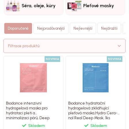
Séra, oleje, kúry
Pleťové masky
N
Doporučené
Nejprodávanější
Nejlevnější
Nejdražší
(
Filtrace produktů
NOVINKA
NOVINKA
Biodance intenzivní
Biodance hydratační
hydrogelová maska pro
hydrogelová zklidňující
hydrataci pleti a
pleťová maska,Hydro Cera-
minimalizaci pórů, Deep
nol Real Deep Mask, 1ks
Mask, 1ks
Skladem
Skladem