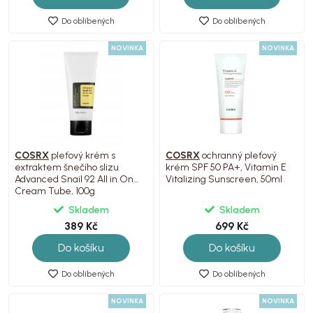
Do oblíbených
Do oblíbených
NOVINKA
NOVINKA
COSRX
pleťový krém s
COSRX
ochranný pleťový
extraktem šnečího slizu
krém SPF 50 PA+, Vitamin E
Advanced Snail 92 All in One
Vitalizing Sunscreen, 50ml
Cream Tube, 100g
Skladem
Skladem
389 Kč
699 Kč
Do košíku
Do košíku
Do oblíbených
Do oblíbených
NOVINKA
NOVINKA