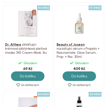
NOVINKA
NOVINKA
Dr. Althea
zklidňující
Beauty of Joseon
krémová plátýnková pleťová
rozzářujíci sérum s Propolis +
maska, 345 Cream Mask, 1ks
Niacinamide, Glow Serum
Prop. + Nia., 30ml
Skladem
Skladem
69 Kč
409 Kč
Do košíku
Do košíku
Do oblíbených
Do oblíbených
NOVINKA
NOVINKA