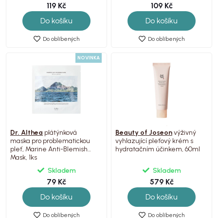
119 Kč
109 Kč
Do košíku
Do košíku
Do oblíbených
Do oblíbených
NOVINKA
Dr. Althea
plátýnková
Beauty of Joseon
výživný
maska pro problematickou
vyhlazující pleťový krém s
pleť, Marine Anti-Blemish
hydratačním účinkem, 60ml
Mask, 1ks
Skladem
Skladem
79 Kč
579 Kč
Do košíku
Do košíku
Do oblíbených
Do oblíbených