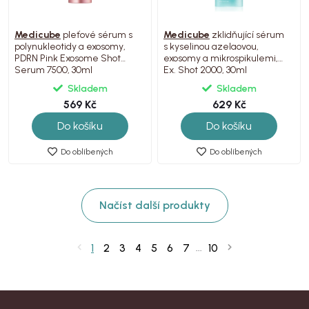
Medicube
pleťové sérum s
Medicube
zklidňující sérum
polynukleotidy a exosomy,
s kyselinou azelaovou,
PDRN Pink Exosome Shot
exosomy a mikrospikulemi,
Serum 7500, 30ml
Ex. Shot 2000, 30ml
Skladem
Skladem
569 Kč
629 Kč
Do košíku
Do košíku
Do oblíbených
Do oblíbených
Načíst další produkty
1
2
3
4
5
6
7
10
...