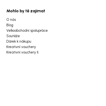
Mohlo by tě zajímat
O nás
Blog
Velkoobchodní spolupráce
Soutěže
Dárek k nákupu
Kreativní vouchery
Kreativní vouchery II.
Copyright © 2026
www.Riano.cz
. Všechna práva
vyhrazena.
Created by
Slovenský e-shop