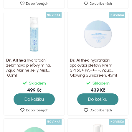
Do oblíbených
Do oblíbených
NOVINKA
NOVINKA
Dr. Althea
hydratační
Dr. Althea
hydratační
želatinová pleťový mlha,
opalovací pleťový krém
Aqua Marine Jelly Mist,
SPF50+ PA++++, Aqua
100ml
Glowing Sunscreen, 45ml
Skladem
Skladem
499 Kč
439 Kč
Do košíku
Do košíku
Do oblíbených
Do oblíbených
NOVINKA
NOVINKA