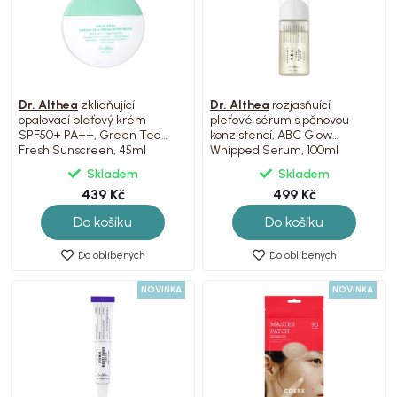
Dr. Althea
zklidňující
Dr. Althea
rozjasňuící
opalovací pleťový krém
pleťové sérum s pěnovou
SPF50+ PA++, Green Tea
konzistencí, ABC Glow
Fresh Sunscreen, 45ml
Whipped Serum, 100ml
Skladem
Skladem
439 Kč
499 Kč
Do košíku
Do košíku
Do oblíbených
Do oblíbených
NOVINKA
NOVINKA