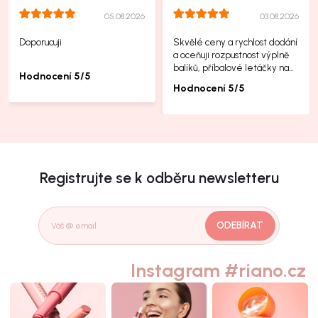
05.08.2026
03.08.2026
Doporucuji
Skvělé ceny a rychlost dodání
a oceňuji rozpustnost výplně
balíků, příbalové letáčky na
Hodnocení 5/5
další produkty taky jsou super.
Hodnocení 5/5
Registrujte se k odběru newsletteru
ODEBÍRAT
Instagram #riano.cz