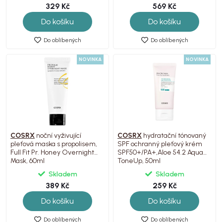
329 Kč
569 Kč
Do košíku
Do košíku
Do oblíbených
Do oblíbených
NOVINKA
NOVINKA
COSRX
noční vyživující
COSRX
hydratační tónovaný
pleťová maska s propolisem,
SPF ochranný pleťový krém
Full Fit Pr. Honey Overnight
SPF50+/PA+,Aloe 54.2 Aqua
Mask, 60ml
ToneUp, 50ml
Skladem
Skladem
389 Kč
259 Kč
Do košíku
Do košíku
Do oblíbených
Do oblíbených