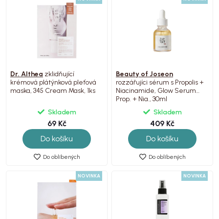
Dr. Althea
zklidňující
Beauty of Joseon
krémová plátýnková pleťová
rozzářujíci sérum s Propolis +
maska, 345 Cream Mask, 1ks
Niacinamide, Glow Serum
Prop. + Nia., 30ml
Skladem
Skladem
69 Kč
409 Kč
Do košíku
Do košíku
Do oblíbených
Do oblíbených
NOVINKA
NOVINKA