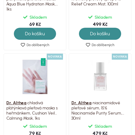
Aqua Blue Hydration Mask,
Relief Cream Mist, 100ml
1ks
Skladem
Skladem
69 Kč
499 Kč
Do košíku
Do košíku
Do oblíbených
Do oblíbených
NOVINKA
NOVINKA
Dr. Althea
chladivá
Dr. Althea
niacinamidové
plátýnková pleťová maska s
pleťové sérum, 15%
heřmánkem, Cushion Veil
Niacinamide Purity Serum,
Calming Mask, 1ks
30ml
Skladem
Skladem
79 Kč
479 Kč