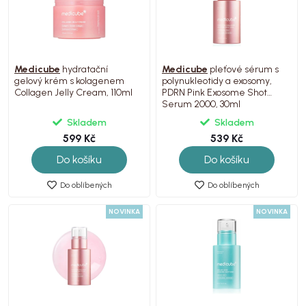
Medicube
hydratační
Medicube
pleťové sérum s
gelový krém s kolagenem
polynukleotidy a exosomy,
Collagen Jelly Cream, 110ml
PDRN Pink Exosome Shot
Serum 2000, 30ml
Skladem
Skladem
599 Kč
539 Kč
Do košíku
Do košíku
Do oblíbených
Do oblíbených
NOVINKA
NOVINKA