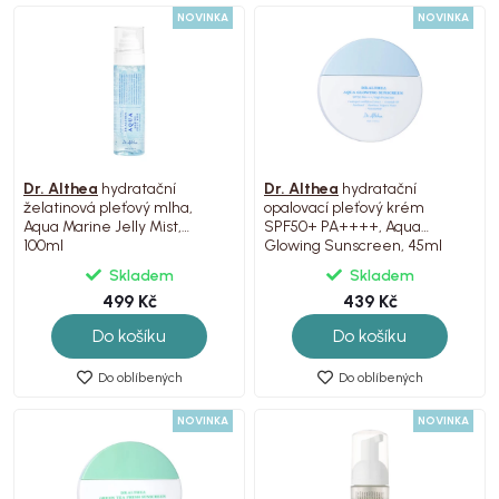
NOVINKA
NOVINKA
Dr. Althea
hydratační
Dr. Althea
hydratační
želatinová pleťový mlha,
opalovací pleťový krém
Aqua Marine Jelly Mist,
SPF50+ PA++++, Aqua
100ml
Glowing Sunscreen, 45ml
Skladem
Skladem
499 Kč
439 Kč
Do košíku
Do košíku
Do oblíbených
Do oblíbených
NOVINKA
NOVINKA