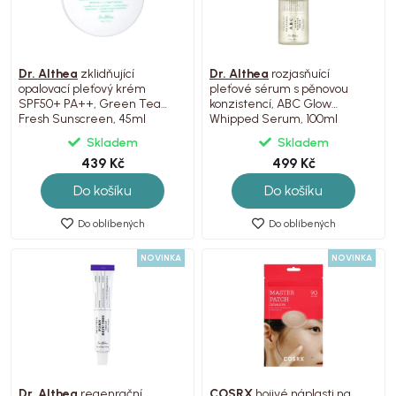
Dr. Althea
zklidňující
Dr. Althea
rozjasňuící
opalovací pleťový krém
pleťové sérum s pěnovou
SPF50+ PA++, Green Tea
konzistencí, ABC Glow
Fresh Sunscreen, 45ml
Whipped Serum, 100ml
Skladem
Skladem
439 Kč
499 Kč
Do košíku
Do košíku
Do oblíbených
Do oblíbených
NOVINKA
NOVINKA
Dr. Althea
regenrační
COSRX
hojivé náplasti na