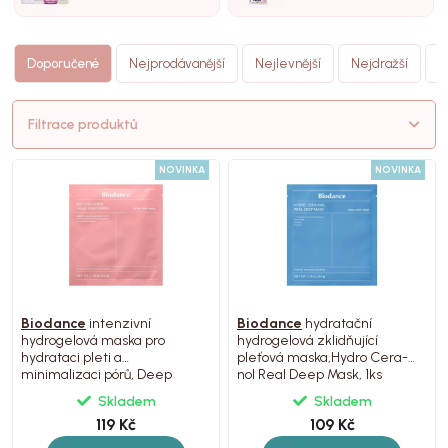
N
Doporučené
Nejprodávanější
Nejlevnější
Nejdražší
(
Filtrace produktů
NOVINKA
NOVINKA
Biodance
intenzivní
Biodance
hydratační
hydrogelová maska pro
hydrogelová zklidňující
hydrataci pleti a
pleťová maska,Hydro Cera-
minimalizaci pórů, Deep
nol Real Deep Mask, 1ks
Mask, 1ks
Skladem
Skladem
119 Kč
109 Kč