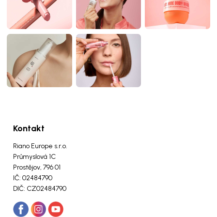
Kontakt
Riano Europe s.r.o.
Průmyslová 1C
Prostějov, 796 01
IČ: 02484790
DIČ: CZ02484790