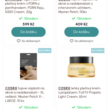
pleťový krém s PDRN a
akné a nedokonalosti s
panthenolem, PDRN Reju
intenzivním účinkem,
5000 Cream, 20g
Master Patch, 90ks
Skladem
Skladem
599 Kč
409 Kč
Do košíku
Do košíku
Do oblíbených
Do oblíbených
NOVINKA
NOVINKA
COSRX
hojivé náplasti na
COSRX
lehký pleťový krém
akné a nedokonalosti - XL
s propolisem, Full Fit Propolis
velikost, Master Patch X-
Light Cream, 65ml
LARGE, 10 ks
Skladem
Skladem