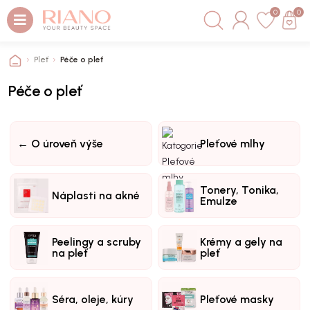
0
0
Pleť
Péče o pleť
Péče o pleť
← O úroveň výše
Pleťové mlhy
Tonery, Tonika,
Náplasti na akné
Emulze
Peelingy a scruby
Krémy a gely na
na pleť
pleť
Séra, oleje, kúry
Pleťové masky