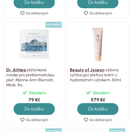
Do košíku
Do košíku
Do oblíbených
Do oblíbených
NOVINKA
Dr. Althea
plátýnková
Beauty of Joseon
výživný
maska pro problematickou
vyhlazující pleťový krém s
pleť, Marine Anti-Blemish
hydratačním účinkem, 60ml
Mask, 1ks
Skladem
Skladem
79 Kč
579 Kč
Do košíku
Do košíku
Do oblíbených
Do oblíbených
NOVINKA
NOVINKA