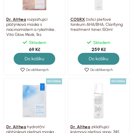
Dr. Althea
rozjasňující
COSRX
čisticí pleťové
plátýnková maska s
tonikum AHA/BHA, Clarifying
niacinamidem a rykatníkem,
treatment toner,150ml
Vita Glow Mask, 1ks
Skladem
Skladem
69 Kč
259 Kč
Do košíku
Do košíku
Do oblíbených
Do oblíbených
NOVINKA
NOVINKA
Dr. Althea
hydratční
Dr. Althea
zklidňující
plátýnková pleťová maska,
krémový pleťový sprej, 345