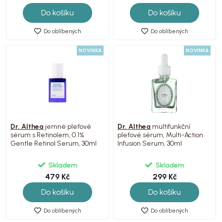
Do košíku
Do košíku
Do oblíbených
Do oblíbených
NOVINKA
NOVINKA
Dr. Althea
jemné pleťové
Dr. Althea
multifunkční
sérum s Retinolem, 0.1%
pleťové sérum, Multi-Action
Gentle Retinol Serum, 30ml
Infusion Serum, 30ml
Skladem
Skladem
479 Kč
299 Kč
Do košíku
Do košíku
Do oblíbených
Do oblíbených