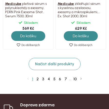
Medicube
pleťové sérum s
Medicube
zklidňující sérum
polynukleotidy a exosomy,
s kyselinou azelaovou,
PDRN Pink Exosome Shot
exosomy a mikrospikulemi,
Serum 7500, 30ml
Ex. Shot 2000, 30ml
Skladem
Skladem
569 Kč
629 Kč
Do košíku
Do košíku
Do oblíbených
Do oblíbených
Načíst další produkty
1
2
3
4
5
6
7
10
...
Doprava zdarma