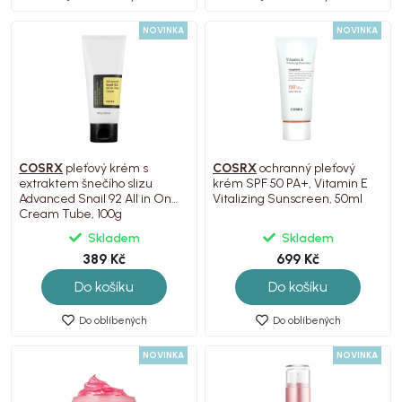
NOVINKA
NOVINKA
COSRX
pleťový krém s
COSRX
ochranný pleťový
extraktem šnečího slizu
krém SPF 50 PA+, Vitamin E
Advanced Snail 92 All in One
Vitalizing Sunscreen, 50ml
Cream Tube, 100g
Skladem
Skladem
389 Kč
699 Kč
Do košíku
Do košíku
Do oblíbených
Do oblíbených
NOVINKA
NOVINKA