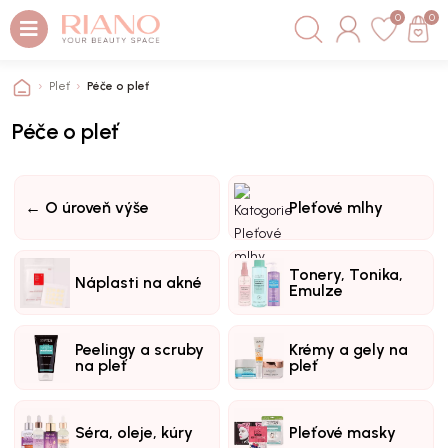
0
0
Pleť
Péče o pleť
Péče o pleť
← O úroveň výše
Pleťové mlhy
Tonery, Tonika,
Náplasti na akné
Emulze
Peelingy a scruby
Krémy a gely na
na pleť
pleť
Séra, oleje, kúry
Pleťové masky