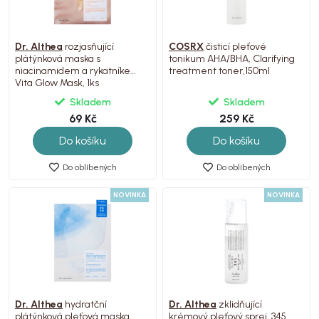
Dr. Althea
rozjasňující
COSRX
čisticí pleťové
plátýnková maska s
tonikum AHA/BHA, Clarifying
niacinamidem a rykatníkem,
treatment toner,150ml
Vita Glow Mask, 1ks
Skladem
Skladem
69 Kč
259 Kč
Do košíku
Do košíku
Do oblíbených
Do oblíbených
NOVINKA
NOVINKA
Dr. Althea
hydratční
Dr. Althea
zklidňující
plátýnková pleťová maska,
krémový pleťový sprej, 345