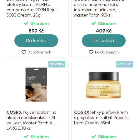
pleťový krém s PDRN a
akné a nedokonalosti s
panthenolem, PDRN Reju
intenzivním účinkem,
5000 Cream, 20g
Master Patch, 90ks
Skladem
Skladem
599 Kč
409 Kč
Do košíku
Do košíku
Do oblíbených
Do oblíbených
NOVINKA
NOVINKA
COSRX
hojivé náplasti na
COSRX
lehký pleťový krém
akné a nedokonalosti - XL
s propolisem, Full Fit Propolis
velikost, Master Patch X-
Light Cream, 65ml
LARGE, 10 ks
Skladem
Skladem