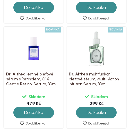
Do košíku
Do košíku
Do oblíbených
Do oblíbených
NOVINKA
NOVINKA
Dr. Althea
jemné pleťové
Dr. Althea
multifunkční
sérum s Retinolem, 0.1%
pleťové sérum, Multi-Action
Gentle Retinol Serum, 30ml
Infusion Serum, 30ml
Skladem
Skladem
479 Kč
299 Kč
Do košíku
Do košíku
Do oblíbených
Do oblíbených