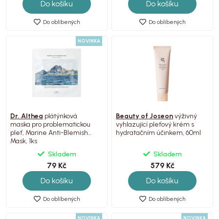
Do košíku
Do košíku
Do oblíbených
Do oblíbených
NOVINKA
Dr. Althea
plátýnková
Beauty of Joseon
výživný
maska pro problematickou
vyhlazující pleťový krém s
pleť, Marine Anti-Blemish
hydratačním účinkem, 60ml
Mask, 1ks
Skladem
Skladem
79 Kč
579 Kč
Do košíku
Do košíku
Do oblíbených
Do oblíbených
NOVINKA
NOVINKA