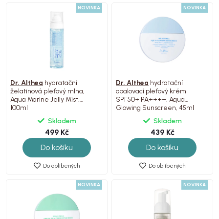
NOVINKA
NOVINKA
Dr. Althea
hydratační
Dr. Althea
hydratační
želatinová pleťový mlha,
opalovací pleťový krém
Aqua Marine Jelly Mist,
SPF50+ PA++++, Aqua
100ml
Glowing Sunscreen, 45ml
Skladem
Skladem
499 Kč
439 Kč
Do košíku
Do košíku
Do oblíbených
Do oblíbených
NOVINKA
NOVINKA