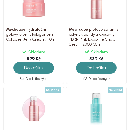
Medicube
hydratační
Medicube
pleťové sérum s
gelový krém s kolagenem
polynukleotidy a exosomy,
Collagen Jelly Cream, 110ml
PDRN Pink Exosome Shot
Serum 2000, 30ml
Skladem
Skladem
599 Kč
539 Kč
Do košíku
Do košíku
Do oblíbených
Do oblíbených
NOVINKA
NOVINKA