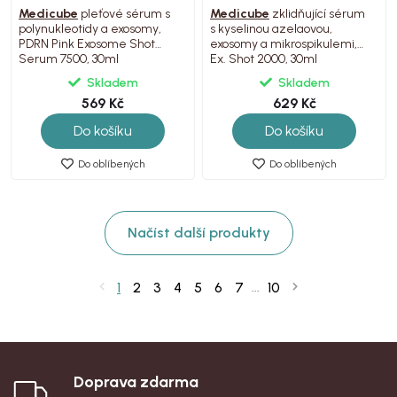
Medicube
pleťové sérum s
Medicube
zklidňující sérum
polynukleotidy a exosomy,
s kyselinou azelaovou,
PDRN Pink Exosome Shot
exosomy a mikrospikulemi,
Serum 7500, 30ml
Ex. Shot 2000, 30ml
Skladem
Skladem
569 Kč
629 Kč
Do košíku
Do košíku
Do oblíbených
Do oblíbených
Načíst další produkty
1
2
3
4
5
6
7
10
...
Doprava zdarma