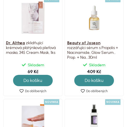
Dr. Althea
zklidňující
Beauty of Joseon
krémová plátýnková pleťová
rozzářujíci sérum s Propolis +
maska, 345 Cream Mask, 1ks
Niacinamide, Glow Serum
Prop. + Nia., 30ml
Skladem
Skladem
69 Kč
409 Kč
Do košíku
Do košíku
Do oblíbených
Do oblíbených
NOVINKA
NOVINKA