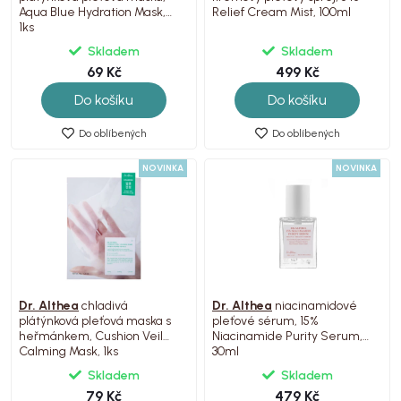
Aqua Blue Hydration Mask,
Relief Cream Mist, 100ml
1ks
Skladem
Skladem
69 Kč
499 Kč
Do košíku
Do košíku
Do oblíbených
Do oblíbených
NOVINKA
NOVINKA
Dr. Althea
chladivá
Dr. Althea
niacinamidové
plátýnková pleťová maska s
pleťové sérum, 15%
heřmánkem, Cushion Veil
Niacinamide Purity Serum,
Calming Mask, 1ks
30ml
Skladem
Skladem
79 Kč
479 Kč