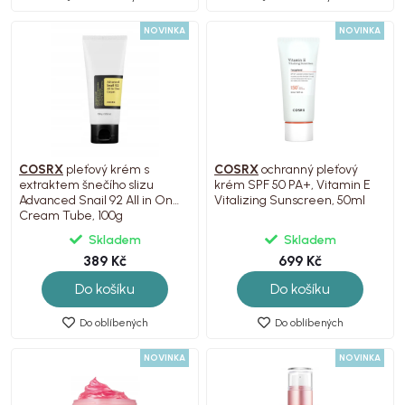
NOVINKA
NOVINKA
COSRX
pleťový krém s
COSRX
ochranný pleťový
extraktem šnečího slizu
krém SPF 50 PA+, Vitamin E
Advanced Snail 92 All in One
Vitalizing Sunscreen, 50ml
Cream Tube, 100g
Skladem
Skladem
389 Kč
699 Kč
Do košíku
Do košíku
Do oblíbených
Do oblíbených
NOVINKA
NOVINKA