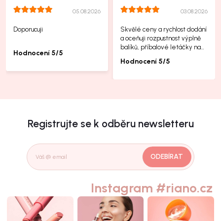
05.08.2026
03.08.2026
Doporucuji
Skvělé ceny a rychlost dodání
a oceňuji rozpustnost výplně
balíků, příbalové letáčky na
Hodnocení 5/5
další produkty taky jsou super.
Hodnocení 5/5
Registrujte se k odběru newsletteru
ODEBÍRAT
Instagram #riano.cz