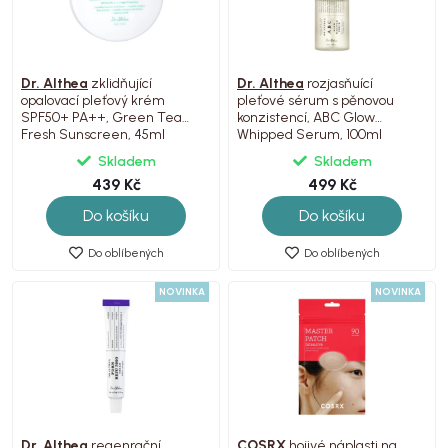
Dr. Althea
zklidňující
Dr. Althea
rozjasňuící
opalovací pleťový krém
pleťové sérum s pěnovou
SPF50+ PA++, Green Tea
konzistencí, ABC Glow
Fresh Sunscreen, 45ml
Whipped Serum, 100ml
Skladem
Skladem
439 Kč
499 Kč
Do košíku
Do košíku
Do oblíbených
Do oblíbených
NOVINKA
NOVINKA
Dr. Althea
regenrační
COSRX
hojivé náplasti na