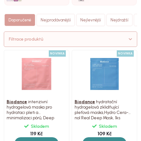
N
Doporučené
Nejprodávanější
Nejlevnější
Nejdražší
(
Filtrace produktů
NOVINKA
NOVINKA
Biodance
intenzivní
Biodance
hydratační
hydrogelová maska pro
hydrogelová zklidňující
hydrataci pleti a
pleťová maska,Hydro Cera-
minimalizaci pórů, Deep
nol Real Deep Mask, 1ks
Mask, 1ks
Skladem
Skladem
119 Kč
109 Kč