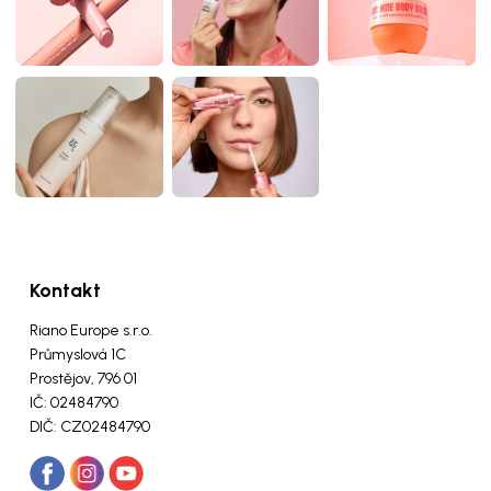
Kontakt
Riano Europe s.r.o.
Průmyslová 1C
Prostějov, 796 01
IČ: 02484790
DIČ: CZ02484790