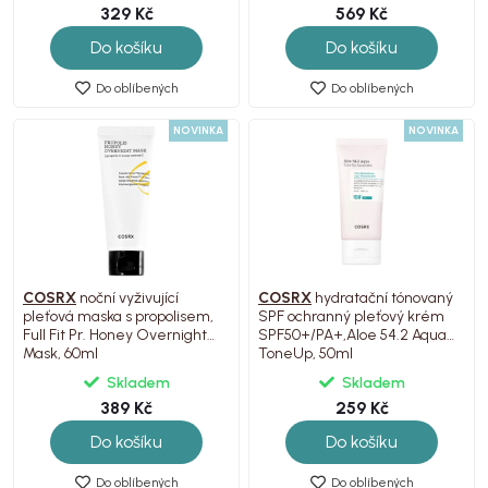
329 Kč
569 Kč
Do košíku
Do košíku
Do oblíbených
Do oblíbených
NOVINKA
NOVINKA
COSRX
noční vyživující
COSRX
hydratační tónovaný
pleťová maska s propolisem,
SPF ochranný pleťový krém
Full Fit Pr. Honey Overnight
SPF50+/PA+,Aloe 54.2 Aqua
Mask, 60ml
ToneUp, 50ml
Skladem
Skladem
389 Kč
259 Kč
Do košíku
Do košíku
Do oblíbených
Do oblíbených