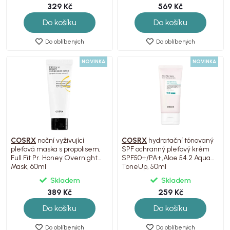
329 Kč
569 Kč
Do košíku
Do košíku
Do oblíbených
Do oblíbených
NOVINKA
NOVINKA
COSRX
noční vyživující
COSRX
hydratační tónovaný
pleťová maska s propolisem,
SPF ochranný pleťový krém
Full Fit Pr. Honey Overnight
SPF50+/PA+,Aloe 54.2 Aqua
Mask, 60ml
ToneUp, 50ml
Skladem
Skladem
389 Kč
259 Kč
Do košíku
Do košíku
Do oblíbených
Do oblíbených