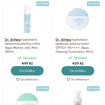
NOVINKA
NOVINKA
Dr. Althea
hydratační
Dr. Althea
hydratační
želatinová pleťový mlha,
opalovací pleťový krém
Aqua Marine Jelly Mist,
SPF50+ PA++++, Aqua
100ml
Glowing Sunscreen, 45ml
Skladem
Skladem
499 Kč
439 Kč
Do košíku
Do košíku
Do oblíbených
Do oblíbených
NOVINKA
NOVINKA