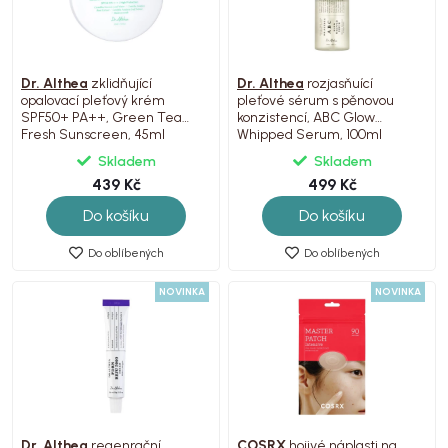
Dr. Althea
zklidňující
Dr. Althea
rozjasňuící
opalovací pleťový krém
pleťové sérum s pěnovou
SPF50+ PA++, Green Tea
konzistencí, ABC Glow
Fresh Sunscreen, 45ml
Whipped Serum, 100ml
Skladem
Skladem
439 Kč
499 Kč
Do košíku
Do košíku
Do oblíbených
Do oblíbených
NOVINKA
NOVINKA
Dr. Althea
regenrační
COSRX
hojivé náplasti na