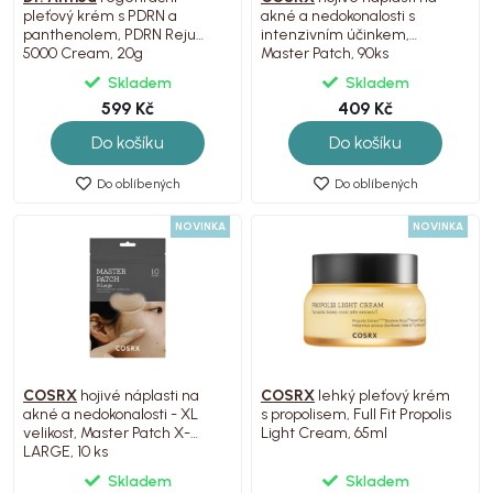
pleťový krém s PDRN a
akné a nedokonalosti s
panthenolem, PDRN Reju
intenzivním účinkem,
5000 Cream, 20g
Master Patch, 90ks
Skladem
Skladem
599 Kč
409 Kč
Do košíku
Do košíku
Do oblíbených
Do oblíbených
NOVINKA
NOVINKA
COSRX
hojivé náplasti na
COSRX
lehký pleťový krém
akné a nedokonalosti - XL
s propolisem, Full Fit Propolis
velikost, Master Patch X-
Light Cream, 65ml
LARGE, 10 ks
Skladem
Skladem