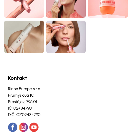
Kontakt
Riano Europe s.r.o.
Průmyslová 1C
Prostějov, 796 01
IČ: 02484790
DIČ: CZ02484790