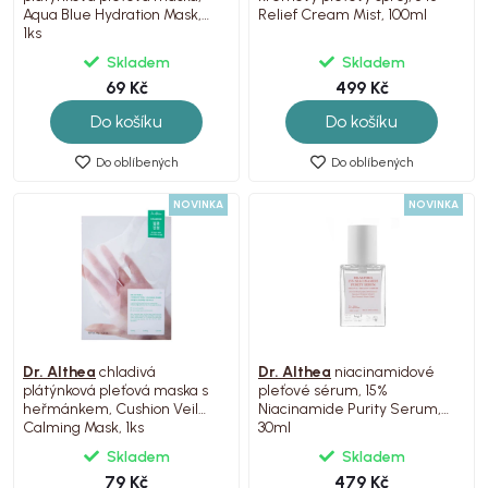
Aqua Blue Hydration Mask,
Relief Cream Mist, 100ml
1ks
Skladem
Skladem
69 Kč
499 Kč
Do košíku
Do košíku
Do oblíbených
Do oblíbených
NOVINKA
NOVINKA
Dr. Althea
chladivá
Dr. Althea
niacinamidové
plátýnková pleťová maska s
pleťové sérum, 15%
heřmánkem, Cushion Veil
Niacinamide Purity Serum,
Calming Mask, 1ks
30ml
Skladem
Skladem
79 Kč
479 Kč