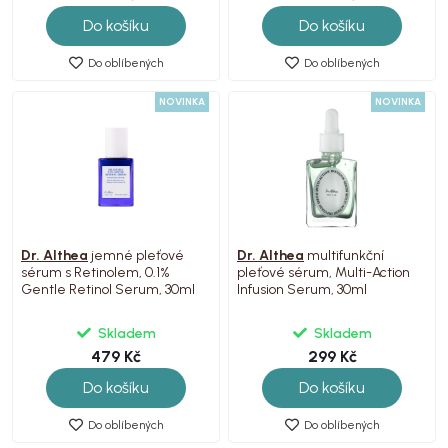
Do košíku
Do košíku
Do oblíbených
Do oblíbených
NOVINKA
NOVINKA
Dr. Althea
jemné pleťové
Dr. Althea
multifunkční
sérum s Retinolem, 0.1%
pleťové sérum, Multi-Action
Gentle Retinol Serum, 30ml
Infusion Serum, 30ml
Skladem
Skladem
479 Kč
299 Kč
Do košíku
Do košíku
Do oblíbených
Do oblíbených