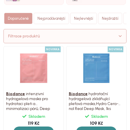
N
Doporučené
Nejprodávanější
Nejlevnější
Nejdražší
(
Filtrace produktů
NOVINKA
NOVINKA
Biodance
intenzivní
Biodance
hydratační
hydrogelová maska pro
hydrogelová zklidňující
hydrataci pleti a
pleťová maska,Hydro Cera-
minimalizaci pórů, Deep
nol Real Deep Mask, 1ks
Mask, 1ks
Skladem
Skladem
119 Kč
109 Kč