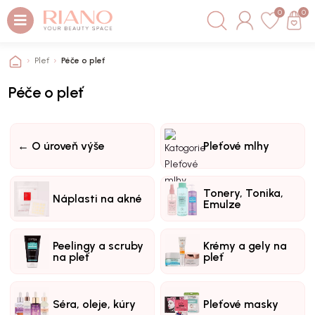
0
0
Pleť
Péče o pleť
Péče o pleť
← O úroveň výše
Pleťové mlhy
Tonery, Tonika,
Náplasti na akné
Emulze
Peelingy a scruby
Krémy a gely na
na pleť
pleť
Séra, oleje, kúry
Pleťové masky