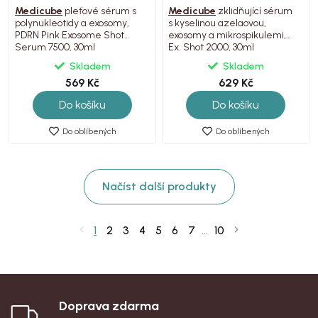
Medicube
pleťové sérum s
Medicube
zklidňující sérum
polynukleotidy a exosomy,
s kyselinou azelaovou,
PDRN Pink Exosome Shot
exosomy a mikrospikulemi,
Serum 7500, 30ml
Ex. Shot 2000, 30ml
Skladem
Skladem
569 Kč
629 Kč
Do košíku
Do košíku
Do oblíbených
Do oblíbených
Načíst další produkty
1
2
3
4
5
6
7
10
...
Doprava zdarma