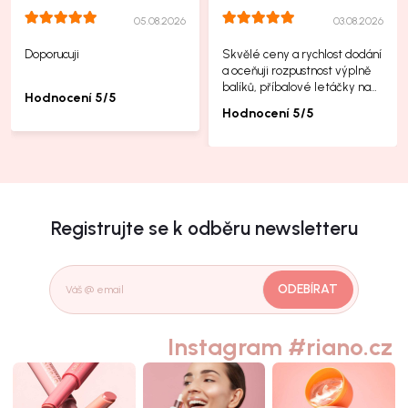
05.08.2026
03.08.2026
Doporucuji
Skvělé ceny a rychlost dodání
a oceňuji rozpustnost výplně
balíků, příbalové letáčky na
Hodnocení 5/5
další produkty taky jsou super.
Hodnocení 5/5
Registrujte se k odběru newsletteru
ODEBÍRAT
Instagram #riano.cz