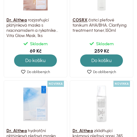
Dr. Althea
rozjasňující
COSRX
čisticí pleťové
plátýnková maska s
tonikum AHA/BHA, Clarifying
niacinamidem a rykatníkem,
treatment toner,150ml
Vita Glow Mask, 1ks
Skladem
Skladem
69 Kč
259 Kč
Do košíku
Do košíku
Do oblíbených
Do oblíbených
NOVINKA
NOVINKA
Dr. Althea
hydratční
Dr. Althea
zklidňující
plátýnková pleťová maska,
krémový pleťový sprej, 345