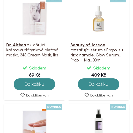
Dr. Althea
zklidňující
Beauty of Joseon
krémová plátýnková pleťová
rozzářujíci sérum s Propolis +
maska, 345 Cream Mask, 1ks
Niacinamide, Glow Serum
Prop. + Nia., 30ml
Skladem
Skladem
69 Kč
409 Kč
Do košíku
Do košíku
Do oblíbených
Do oblíbených
NOVINKA
NOVINKA