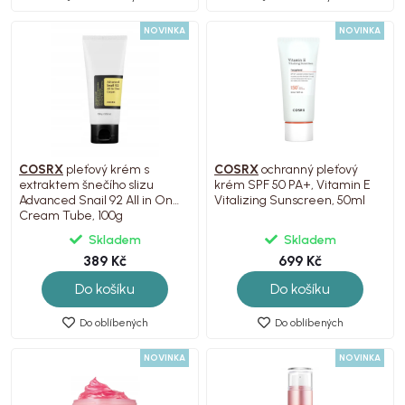
NOVINKA
NOVINKA
COSRX
pleťový krém s
COSRX
ochranný pleťový
extraktem šnečího slizu
krém SPF 50 PA+, Vitamin E
Advanced Snail 92 All in One
Vitalizing Sunscreen, 50ml
Cream Tube, 100g
Skladem
Skladem
389 Kč
699 Kč
Do košíku
Do košíku
Do oblíbených
Do oblíbených
NOVINKA
NOVINKA