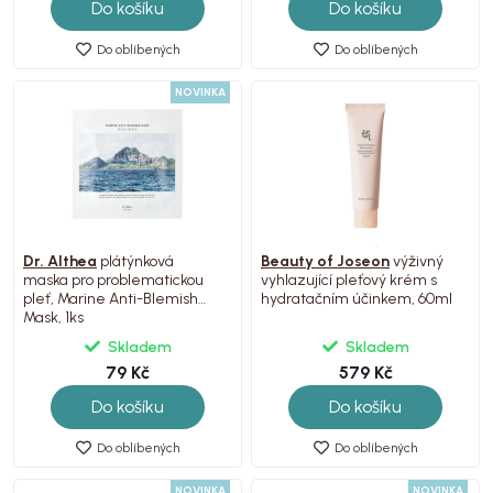
Do košíku
Do košíku
Do oblíbených
Do oblíbených
NOVINKA
Dr. Althea
plátýnková
Beauty of Joseon
výživný
maska pro problematickou
vyhlazující pleťový krém s
pleť, Marine Anti-Blemish
hydratačním účinkem, 60ml
Mask, 1ks
Skladem
Skladem
79 Kč
579 Kč
Do košíku
Do košíku
Do oblíbených
Do oblíbených
NOVINKA
NOVINKA