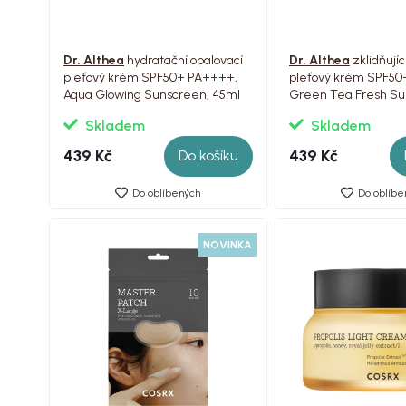
Dr. Althea
hydratační opalovací
Dr. Althea
zklidňujíc
pleťový krém SPF50+ PA++++,
pleťový krém SPF50
Aqua Glowing Sunscreen, 45ml
Green Tea Fresh Su
45ml
Skladem
Skladem
439 Kč
439 Kč
Do košíku
Do oblíbených
Do oblíbe
NOVINKA