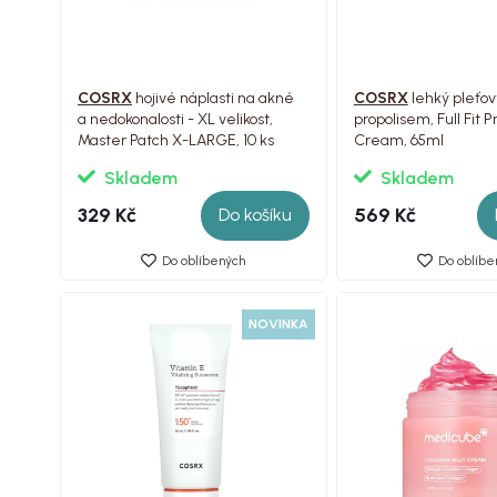
COSRX
hojivé náplasti na akné
COSRX
lehký pleťov
a nedokonalosti - XL velikost,
propolisem, Full Fit P
Master Patch X-LARGE, 10 ks
Cream, 65ml
Skladem
Skladem
329 Kč
569 Kč
Do košíku
Do oblíbených
Do oblíbe
NOVINKA