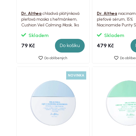
Dr. Althea
chladivá plátýnková
Dr. Althea
niacinam
pleťová maska s heřmánkem,
pleťové sérum, 15%
Cushion Veil Calming Mask, 1ks
Niacinamide Purity 
30ml
Skladem
Skladem
79 Kč
479 Kč
Do košíku
Do oblíbených
Do oblíbe
NOVINKA