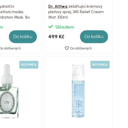
ydratční
Dr. Althea
zklidňující krémový
leťová maska,
pleťový sprej, 345 Relief Cream
dration Mask, 1ks
Mist, 100ml
em
Skladem
499 Kč
Do košíku
Do košíku
Do oblíbených
Do oblíbených
NOVINKA
NOVINKA