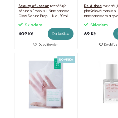
Beauty of Joseon
rozzářujíci
Dr. Althea
rozjasňují
sérum s Propolis + Niacinamide,
plátýnková maska s
Glow Serum Prop. + Nia., 30ml
niacinamidem a ryk
Vita Glow Mask, 1ks
Skladem
Skladem
409 Kč
69 Kč
Do košíku
Do oblíbených
Do oblíbe
NOVINKA