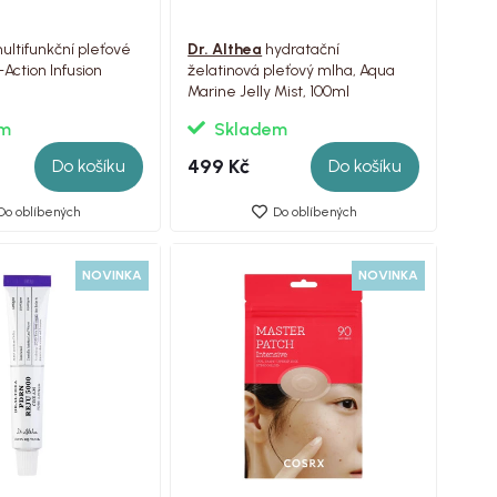
ultifunkční pleťové
Dr. Althea
hydratační
-Action Infusion
želatinová pleťový mlha, Aqua
l
Marine Jelly Mist, 100ml
em
Skladem
499 Kč
Do košíku
Do košíku
Do oblíbených
Do oblíbených
NOVINKA
NOVINKA