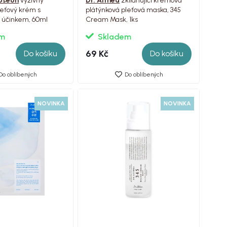
Joseon
výživný
Dr. Althea
zklidňující krémová
pleťový krém s
plátýnková pleťová maska, 345
 účinkem, 60ml
Cream Mask, 1ks
em
Skladem
69 Kč
Do košíku
Do košíku
Do oblíbených
Do oblíbených
NOVINKA
NOVINKA