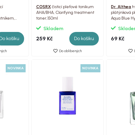
cí
COSRX
čisticí pleťové tonikum
Dr. Althea
h
AHA/BHA, Clarifying treatment
plátýnková p
atníkem,
toner,150ml
Aqua Blue Hy
Skladem
Sklad
259 Kč
69 Kč
Do košíku
Do košíku
ných
Do oblíbených
NOVINKA
NOVINKA