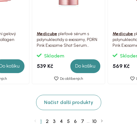
í gelový
Medicube
pleťové sérum s
Medicube
p
ollagen
polynukleotidy a exosomy, PDRN
polynukleoti
Pink Exosome Shot Serum
Pink Exosom
2000, 30ml
7500, 30ml
Skladem
Sklad
539 Kč
569 Kč
Do košíku
Do košíku
ných
Do oblíbených
Načíst další produkty
1
2
3
4
5
6
7
10
...