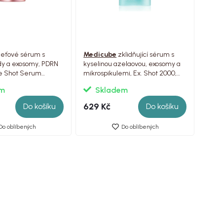
leťové sérum s
Medicube
zklidňující sérum s
dy a exosomy, PDRN
kyselinou azelaovou, exosomy a
e Shot Serum
mikrospikulemi, Ex. Shot 2000,
30ml
em
Skladem
629 Kč
Do košíku
Do košíku
Do oblíbených
Do oblíbených