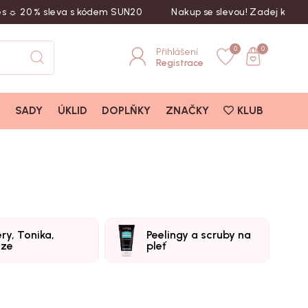
% sleva s kódem SUN20
Nakup se slevou! Zadej kód SUN20
0
0
Přihlášení
Registrace
I
SADY
ÚKLID
DOPLŇKY
ZNAČKY
KLUB
ry, Tonika,
Peelingy a scruby na
lze
pleť