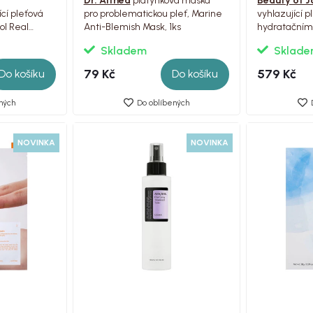
Dr. Althea
plátýnková maska
Beauty of 
ící pleťová
pro problematickou pleť, Marine
vyhlazující 
l Real
Anti-Blemish Mask, 1ks
hydratačním
Skladem
Sklad
79 Kč
579 Kč
Do košíku
Do košíku
ných
Do oblíbených
NOVINKA
NOVINKA