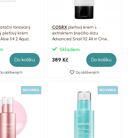
atační tónovaný
COSRX
pleťový krém s
ý pleťový krém
extraktem šnečího slizu
Aloe 54.2 Aqua
Advanced Snail 92 All in One
ml
Cream Tube, 100g
em
Skladem
389 Kč
Do košíku
Do košíku
Do oblíbených
Do oblíbených
NOVINKA
NOVINKA