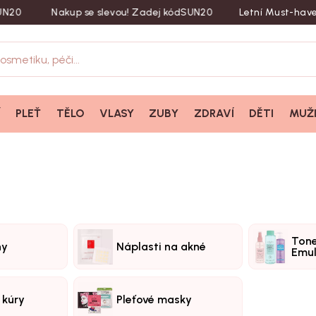
Nakup se slevou! Zadej kód
SUN20
Letní Must-haves ☼ 20 
Í
PLEŤ
TĚLO
VLASY
ZUBY
ZDRAVÍ
DĚTI
MUŽ
Tone
hy
Náplasti na akné
Emu
, kúry
Pleťové masky