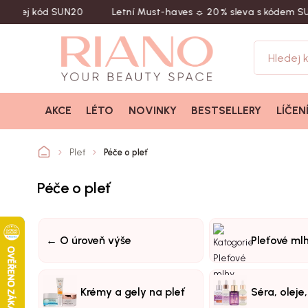
 kód SUN20
Letní Must-haves ☼ 20 % sleva s kódem SUN20
AKCE
LÉTO
NOVINKY
BESTSELLERY
LÍČEN
Pleť
Péče o pleť
Péče o pleť
← O úroveň výše
Pleťové ml
Krémy a gely na pleť
Séra, oleje