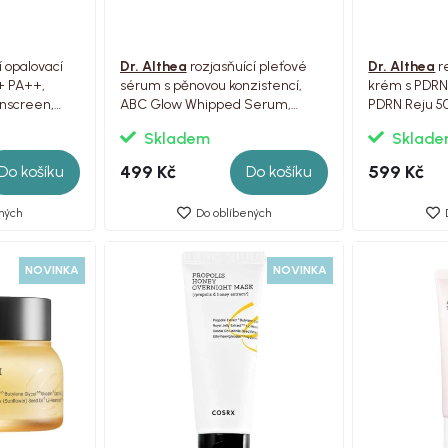
í opalovací
Dr. Althea
rozjasňuící pleťové
Dr. Althea
r
+ PA++,
sérum s pěnovou konzistencí,
krém s PDRN
nscreen,
ABC Glow Whipped Serum,
PDRN Reju 5
100ml
Skladem
Sklad
499 Kč
599 Kč
Do košíku
Do košíku
ných
Do oblíbených
NOVINKA
NOVINKA