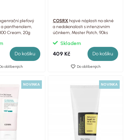
egenrační pleťový
COSRX
hojivé náplasti na akné
 a panthenolem,
a nedokonalosti s intenzivním
000 Cream, 20g
účinkem, Master Patch, 90ks
em
Skladem
409 Kč
Do košíku
Do košíku
Do oblíbených
Do oblíbených
NOVINKA
NOVINKA