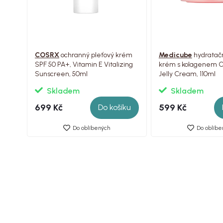
COSRX
ochranný pleťový krém
Medicube
hydratačn
SPF 50 PA+, Vitamin E Vitalizing
krém s kolagenem C
Sunscreen, 50ml
Jelly Cream, 110ml
Skladem
Skladem
699 Kč
599 Kč
Do košíku
Do oblíbených
Do oblíbe