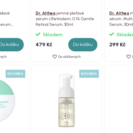
idové
Dr. Althea
jemné pleťové
Dr. Althea
m
sérum s Retinolem, 0.1% Gentle
sérum, Multi
Serum,
Retinol Serum, 30ml
Serum, 30m
Skladem
Sklad
479 Kč
299 Kč
Do košíku
Do košíku
ných
Do oblíbených
NOVINKA
NOVINKA