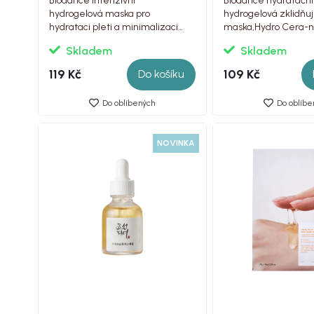
Biodance intenzivní
Biodance hydratační
hydrogelová maska pro
hydrogelová zklidňuj
hydrataci pleti a minimalizaci
maska,Hydro Cera-no
pórů, Deep Mask, 1ks
Deep Mask, 1ks
Skladem
Skladem
119 Kč
109 Kč
Do košíku
Do oblíbených
Do oblíbe
NOVINKA