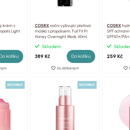
ý krém s
COSRX
noční vyživující pleťová
COSRX
hydr
ropolis Light
maska s propolisem, Full Fit Pr.
SPF ochrann
Honey Overnight Mask, 60ml
SPF50+/PA+,
ToneUp, 50
Skladem
Sklad
389 Kč
259 Kč
Do košíku
Do košíku
ných
Do oblíbených
NOVINKA
NOVINKA