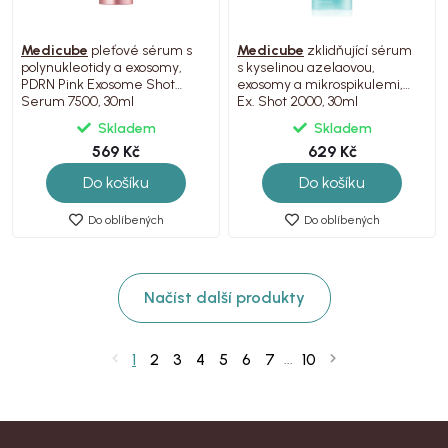
Medicube
pleťové sérum s
Medicube
zklidňující sérum
polynukleotidy a exosomy,
s kyselinou azelaovou,
PDRN Pink Exosome Shot
exosomy a mikrospikulemi,
Serum 7500, 30ml
Ex. Shot 2000, 30ml
Skladem
Skladem
569 Kč
629 Kč
Do košíku
Do košíku
Do oblíbených
Do oblíbených
Načíst další produkty
1
2
3
4
5
6
7
10
...