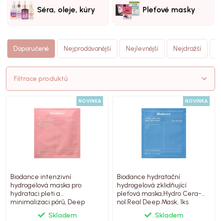
Séra, oleje, kúry
Pleťové masky
N
Doporučené
Nejprodávanější
Nejlevnější
Nejdražší
(
Filtrace produktů
NOVINKA
NOVINKA
Biodance intenzivní
Biodance hydratační
hydrogelová maska pro
hydrogelová zklidňující
hydrataci pleti a
pleťová maska,Hydro Cera-
minimalizaci pórů, Deep
nol Real Deep Mask, 1ks
Mask, 1ks
Skladem
Skladem