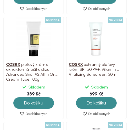
Do oblíbených
Do oblíbených
NOVINKA
NOVINKA
COSRX
pleťový krém s
COSRX
ochranný pleťový
extraktem šnečího slizu
krém SPF 50 PA+, Vitamin E
Advanced Snail 92 All in One
Vitalizing Sunscreen, 50ml
Cream Tube, 100g
Skladem
Skladem
389 Kč
699 Kč
Do košíku
Do košíku
Do oblíbených
Do oblíbených
NOVINKA
NOVINKA