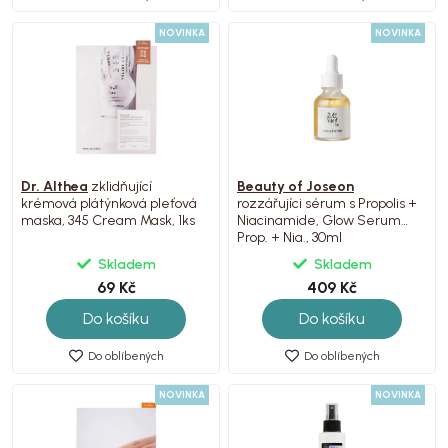
NOVINKA
NOVINKA
Dr. Althea
zklidňující
Beauty of Joseon
krémová plátýnková pleťová
rozzářujíci sérum s Propolis +
maska, 345 Cream Mask, 1ks
Niacinamide, Glow Serum
Prop. + Nia., 30ml
Skladem
Skladem
69 Kč
409 Kč
Do košíku
Do košíku
Do oblíbených
Do oblíbených
NOVINKA
NOVINKA