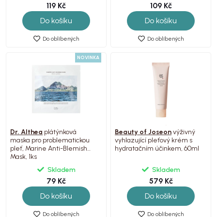
119 Kč
109 Kč
Do košíku
Do košíku
Do oblíbených
Do oblíbených
NOVINKA
Dr. Althea
plátýnková
Beauty of Joseon
výživný
maska pro problematickou
vyhlazující pleťový krém s
pleť, Marine Anti-Blemish
hydratačním účinkem, 60ml
Mask, 1ks
Skladem
Skladem
79 Kč
579 Kč
Do košíku
Do košíku
Do oblíbených
Do oblíbených