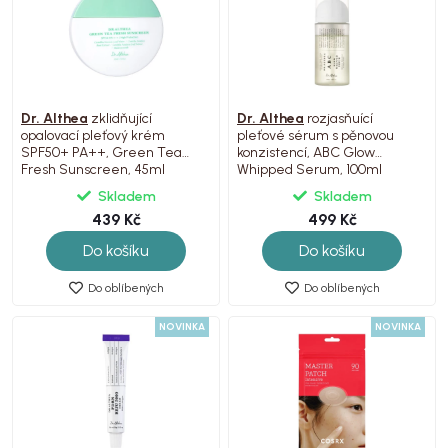
Dr. Althea
zklidňující
Dr. Althea
rozjasňuící
opalovací pleťový krém
pleťové sérum s pěnovou
SPF50+ PA++, Green Tea
konzistencí, ABC Glow
Fresh Sunscreen, 45ml
Whipped Serum, 100ml
Skladem
Skladem
439 Kč
499 Kč
Do košíku
Do košíku
Do oblíbených
Do oblíbených
NOVINKA
NOVINKA