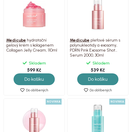
Medicube
hydratační
Medicube
pleťové sérum s
gelový krém s kolagenem
polynukleotidy a exosomy,
Collagen Jelly Cream, 110ml
PDRN Pink Exosome Shot
Serum 2000, 30ml
Skladem
Skladem
599 Kč
539 Kč
Do košíku
Do košíku
Do oblíbených
Do oblíbených
NOVINKA
NOVINKA