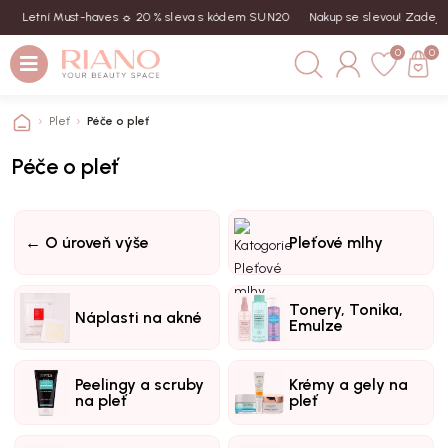
Letní Must-haves ☼ 20 % sleva s kódem SUN20
Nakup se slevou! Zadej kód
S
0
0
Pleť
Péče o pleť
Péče o pleť
← O úroveň výše
Pleťové mlhy
Tonery, Tonika,
Náplasti na akné
Emulze
Peelingy a scruby
Krémy a gely na
na pleť
pleť