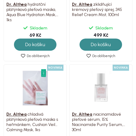
Dr. Althea
hydratční
Dr. Althea
zklidňující
plátýnková pleťová maska,
krémový pleťový sprej, 345
Aqua Blue Hydration Mask,
Relief Cream Mist, 100ml
1ks
Skladem
Skladem
69 Kč
499 Kč
Do košíku
Do košíku
Do oblíbených
Do oblíbených
NOVINKA
NOVINKA
Dr. Althea
chladivá
Dr. Althea
niacinamidové
plátýnková pleťová maska s
pleťové sérum, 15%
heřmánkem, Cushion Veil
Niacinamide Purity Serum,
Calming Mask, 1ks
30ml