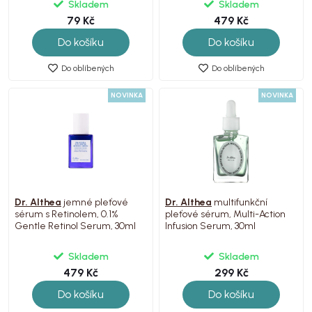
Skladem
Skladem
79 Kč
479 Kč
Do košíku
Do košíku
Do oblíbených
Do oblíbených
NOVINKA
NOVINKA
Dr. Althea
jemné pleťové
Dr. Althea
multifunkční
sérum s Retinolem, 0.1%
pleťové sérum, Multi-Action
Gentle Retinol Serum, 30ml
Infusion Serum, 30ml
Skladem
Skladem
479 Kč
299 Kč
Do košíku
Do košíku