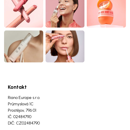
Kontakt
Riano Europe s.r.o.
Průmyslová 1C
Prostějov, 796 01
IČ: 02484790
DIČ: CZ02484790