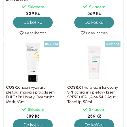
Skladem
Skladem
329 Kč
569 Kč
Do košíku
Do košíku
Do oblíbených
Do oblíbených
NOVINKA
NOVINKA
COSRX
noční vyživující
COSRX
hydratační tónovaný
pleťová maska s propolisem,
SPF ochranný pleťový krém
Full Fit Pr. Honey Overnight
SPF50+/PA+,Aloe 54.2 Aqua
Mask, 60ml
ToneUp, 50ml
Skladem
Skladem
389 Kč
259 Kč
Do košíku
Do košíku