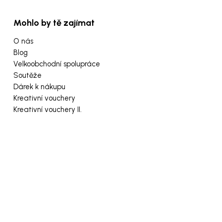
Mohlo by tě zajímat
O nás
Blog
Velkoobchodní spolupráce
Soutěže
Dárek k nákupu
Kreativní vouchery
Kreativní vouchery II.
Copyright © 2026
www.Riano.cz
. Všechna práva
vyhrazena.
Created by
Slovenský e-shop