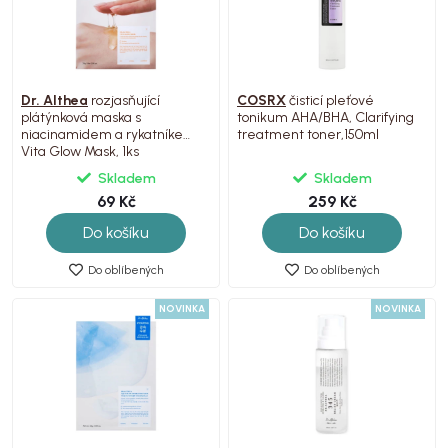
Dr. Althea
rozjasňující
COSRX
čisticí pleťové
plátýnková maska s
tonikum AHA/BHA, Clarifying
niacinamidem a rykatníkem,
treatment toner,150ml
Vita Glow Mask, 1ks
Skladem
Skladem
69 Kč
259 Kč
Do košíku
Do košíku
Do oblíbených
Do oblíbených
NOVINKA
NOVINKA