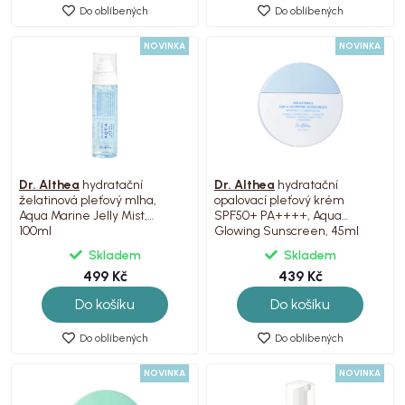
Do oblíbených
Do oblíbených
NOVINKA
NOVINKA
Dr. Althea
hydratační
Dr. Althea
hydratační
želatinová pleťový mlha,
opalovací pleťový krém
Aqua Marine Jelly Mist,
SPF50+ PA++++, Aqua
100ml
Glowing Sunscreen, 45ml
Skladem
Skladem
499 Kč
439 Kč
Do košíku
Do košíku
Do oblíbených
Do oblíbených
NOVINKA
NOVINKA