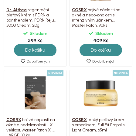
Dr. Althea
regenrační
COSRX
hojivé náplasti na
pleťový krém s PDRN a
akné a nedokonalosti s
panthenolem, PDRN Reju
intenzivním účinkem,
5000 Cream, 20g
Master Patch, 90ks
Skladem
Skladem
599 Kč
409 Kč
Do košíku
Do košíku
Do oblíbených
Do oblíbených
NOVINKA
NOVINKA
COSRX
hojivé náplasti na
COSRX
lehký pleťový krém
akné a nedokonalosti - XL
s propolisem, Full Fit Propolis
velikost, Master Patch X-
Light Cream, 65ml
LARGE, 10 ks