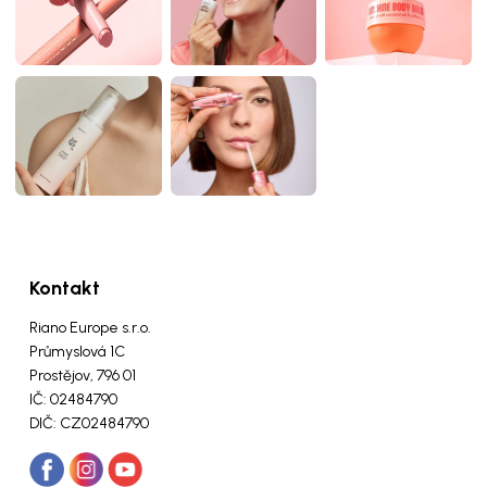
Kontakt
Riano Europe s.r.o.
Průmyslová 1C
Prostějov, 796 01
IČ: 02484790
DIČ: CZ02484790