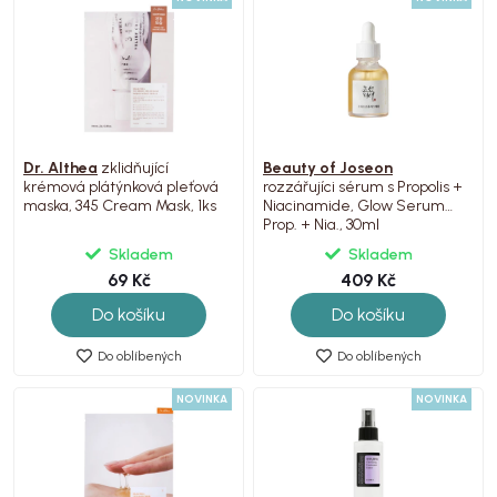
Dr. Althea
zklidňující
Beauty of Joseon
krémová plátýnková pleťová
rozzářujíci sérum s Propolis +
maska, 345 Cream Mask, 1ks
Niacinamide, Glow Serum
Prop. + Nia., 30ml
Skladem
Skladem
69 Kč
409 Kč
Do košíku
Do košíku
Do oblíbených
Do oblíbených
NOVINKA
NOVINKA