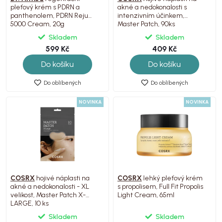
pleťový krém s PDRN a
akné a nedokonalosti s
panthenolem, PDRN Reju
intenzivním účinkem,
5000 Cream, 20g
Master Patch, 90ks
Skladem
Skladem
599 Kč
409 Kč
Do košíku
Do košíku
Do oblíbených
Do oblíbených
NOVINKA
NOVINKA
COSRX
hojivé náplasti na
COSRX
lehký pleťový krém
akné a nedokonalosti - XL
s propolisem, Full Fit Propolis
velikost, Master Patch X-
Light Cream, 65ml
LARGE, 10 ks
Skladem
Skladem