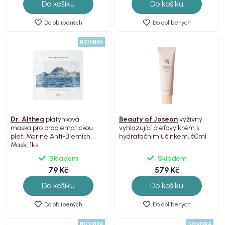
Do košíku
Do košíku
Do oblíbených
Do oblíbených
NOVINKA
Dr. Althea
plátýnková
Beauty of Joseon
výživný
maska pro problematickou
vyhlazující pleťový krém s
pleť, Marine Anti-Blemish
hydratačním účinkem, 60ml
Mask, 1ks
Skladem
Skladem
79 Kč
579 Kč
Do košíku
Do košíku
Do oblíbených
Do oblíbených
NOVINKA
NOVINKA