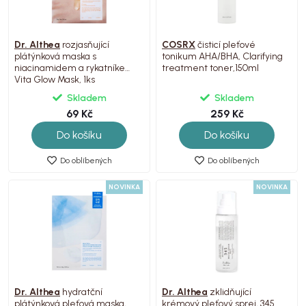
Dr. Althea
rozjasňující
COSRX
čisticí pleťové
plátýnková maska s
tonikum AHA/BHA, Clarifying
niacinamidem a rykatníkem,
treatment toner,150ml
Vita Glow Mask, 1ks
Skladem
Skladem
69 Kč
259 Kč
Do košíku
Do košíku
Do oblíbených
Do oblíbených
NOVINKA
NOVINKA
Dr. Althea
hydratční
Dr. Althea
zklidňující
plátýnková pleťová maska,
krémový pleťový sprej, 345