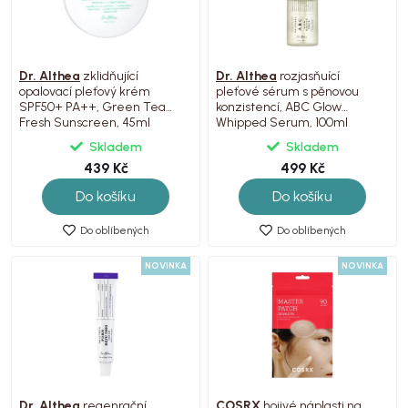
Dr. Althea
zklidňující
Dr. Althea
rozjasňuící
opalovací pleťový krém
pleťové sérum s pěnovou
SPF50+ PA++, Green Tea
konzistencí, ABC Glow
Fresh Sunscreen, 45ml
Whipped Serum, 100ml
Skladem
Skladem
439 Kč
499 Kč
Do košíku
Do košíku
Do oblíbených
Do oblíbených
NOVINKA
NOVINKA
Dr. Althea
regenrační
COSRX
hojivé náplasti na