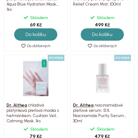
Aqua Blue Hydration Mask,
Relief Cream Mist, 100ml
1ks
Skladem
Skladem
69 Kč
499 Kč
Do košíku
Do košíku
Do oblíbených
Do oblíbených
NOVINKA
NOVINKA
Dr. Althea
chladivá
Dr. Althea
niacinamidové
plátýnková pleťová maska s
pleťové sérum, 15%
heřmánkem, Cushion Veil
Niacinamide Purity Serum,
Calming Mask, 1ks
30ml
Skladem
Skladem
79 Kč
479 Kč