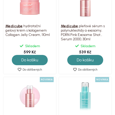
Medicube
hydratační
Medicube
pleťové sérum s
gelový krém s kolagenem
polynukleotidy a exosomy,
Collagen Jelly Cream, 110ml
PDRN Pink Exosome Shot
Serum 2000, 30ml
Skladem
Skladem
599 Kč
539 Kč
Do košíku
Do košíku
Do oblíbených
Do oblíbených
NOVINKA
NOVINKA