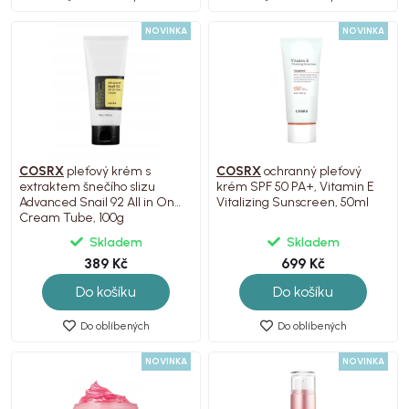
NOVINKA
NOVINKA
COSRX
pleťový krém s
COSRX
ochranný pleťový
extraktem šnečího slizu
krém SPF 50 PA+, Vitamin E
Advanced Snail 92 All in One
Vitalizing Sunscreen, 50ml
Cream Tube, 100g
Skladem
Skladem
389 Kč
699 Kč
Do košíku
Do košíku
Do oblíbených
Do oblíbených
NOVINKA
NOVINKA