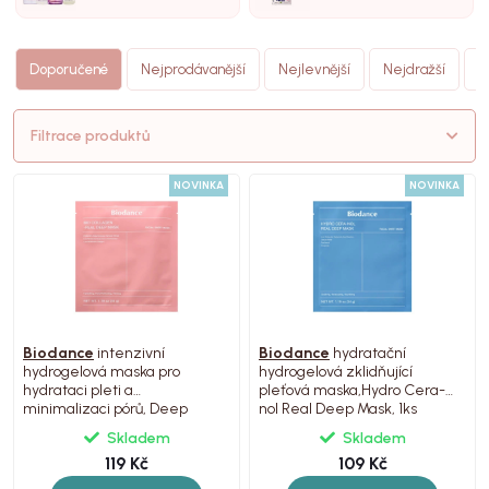
N
Doporučené
Nejprodávanější
Nejlevnější
Nejdražší
(
Filtrace produktů
NOVINKA
NOVINKA
Biodance
intenzivní
Biodance
hydratační
hydrogelová maska pro
hydrogelová zklidňující
hydrataci pleti a
pleťová maska,Hydro Cera-
minimalizaci pórů, Deep
nol Real Deep Mask, 1ks
Mask, 1ks
Skladem
Skladem
119 Kč
109 Kč