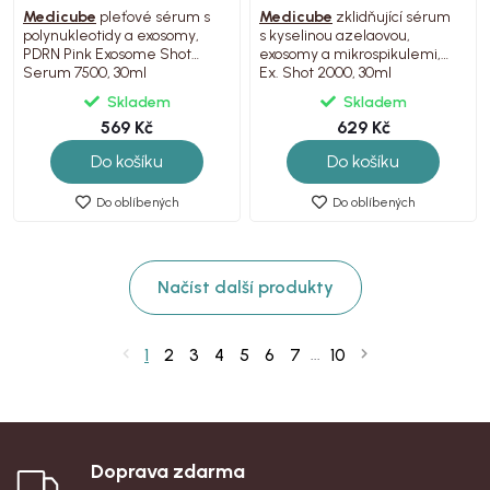
Medicube
pleťové sérum s
Medicube
zklidňující sérum
polynukleotidy a exosomy,
s kyselinou azelaovou,
PDRN Pink Exosome Shot
exosomy a mikrospikulemi,
Serum 7500, 30ml
Ex. Shot 2000, 30ml
Skladem
Skladem
569 Kč
629 Kč
Do košíku
Do košíku
Do oblíbených
Do oblíbených
Načíst další produkty
1
2
3
4
5
6
7
10
...
Doprava zdarma