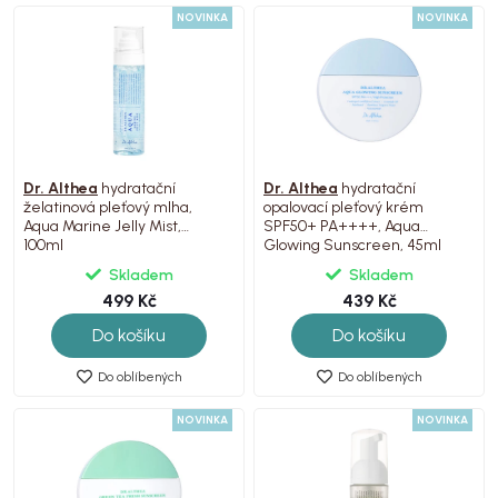
NOVINKA
NOVINKA
Dr. Althea
hydratační
Dr. Althea
hydratační
želatinová pleťový mlha,
opalovací pleťový krém
Aqua Marine Jelly Mist,
SPF50+ PA++++, Aqua
100ml
Glowing Sunscreen, 45ml
Skladem
Skladem
499 Kč
439 Kč
Do košíku
Do košíku
Do oblíbených
Do oblíbených
NOVINKA
NOVINKA