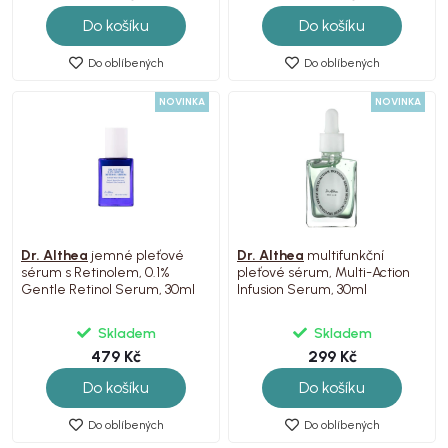
Do košíku
Do košíku
Do oblíbených
Do oblíbených
NOVINKA
NOVINKA
Dr. Althea
jemné pleťové
Dr. Althea
multifunkční
sérum s Retinolem, 0.1%
pleťové sérum, Multi-Action
Gentle Retinol Serum, 30ml
Infusion Serum, 30ml
Skladem
Skladem
479 Kč
299 Kč
Do košíku
Do košíku
Do oblíbených
Do oblíbených