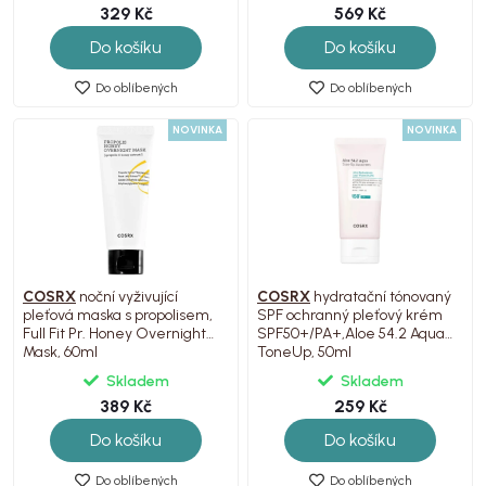
329 Kč
569 Kč
Do košíku
Do košíku
Do oblíbených
Do oblíbených
NOVINKA
NOVINKA
COSRX
noční vyživující
COSRX
hydratační tónovaný
pleťová maska s propolisem,
SPF ochranný pleťový krém
Full Fit Pr. Honey Overnight
SPF50+/PA+,Aloe 54.2 Aqua
Mask, 60ml
ToneUp, 50ml
Skladem
Skladem
389 Kč
259 Kč
Do košíku
Do košíku
Do oblíbených
Do oblíbených