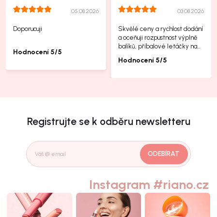
05.08.2026
03.08.2026
Doporucuji
Skvělé ceny a rychlost dodání
a oceňuji rozpustnost výplně
balíků, příbalové letáčky na
Hodnocení 5/5
další produkty taky jsou super.
Hodnocení 5/5
Registrujte se k odběru newsletteru
ODEBÍRAT
Instagram #riano.cz