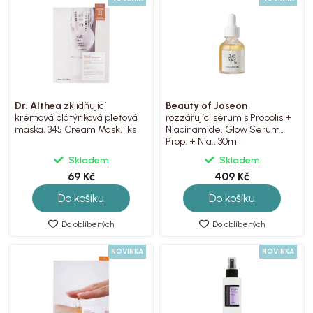
Dr. Althea
zklidňující
Beauty of Joseon
krémová plátýnková pleťová
rozzářujíci sérum s Propolis +
maska, 345 Cream Mask, 1ks
Niacinamide, Glow Serum
Prop. + Nia., 30ml
Skladem
Skladem
69 Kč
409 Kč
Do košíku
Do košíku
Do oblíbených
Do oblíbených
NOVINKA
NOVINKA