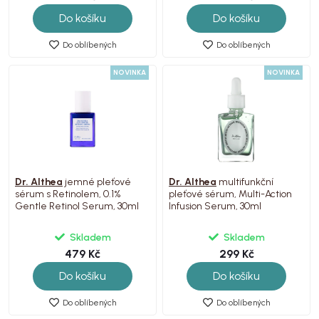
Do košíku
Do košíku
Do oblíbených
Do oblíbených
NOVINKA
NOVINKA
Dr. Althea
jemné pleťové
Dr. Althea
multifunkční
sérum s Retinolem, 0.1%
pleťové sérum, Multi-Action
Gentle Retinol Serum, 30ml
Infusion Serum, 30ml
Skladem
Skladem
479 Kč
299 Kč
Do košíku
Do košíku
Do oblíbených
Do oblíbených