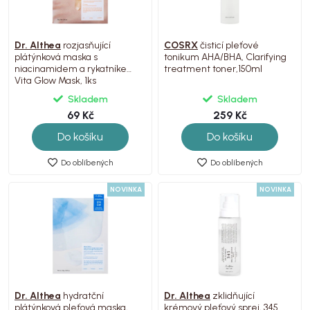
Dr. Althea
rozjasňující
COSRX
čisticí pleťové
plátýnková maska s
tonikum AHA/BHA, Clarifying
niacinamidem a rykatníkem,
treatment toner,150ml
Vita Glow Mask, 1ks
Skladem
Skladem
69 Kč
259 Kč
Do košíku
Do košíku
Do oblíbených
Do oblíbených
NOVINKA
NOVINKA
Dr. Althea
hydratční
Dr. Althea
zklidňující
plátýnková pleťová maska,
krémový pleťový sprej, 345