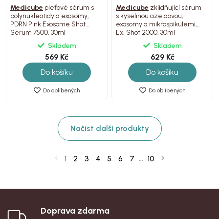
Medicube
pleťové sérum s
Medicube
zklidňující sérum
polynukleotidy a exosomy,
s kyselinou azelaovou,
PDRN Pink Exosome Shot
exosomy a mikrospikulemi,
Serum 7500, 30ml
Ex. Shot 2000, 30ml
Skladem
Skladem
569 Kč
629 Kč
Do košíku
Do košíku
Do oblíbených
Do oblíbených
Načíst další produkty
1
2
3
4
5
6
7
10
...
Doprava zdarma