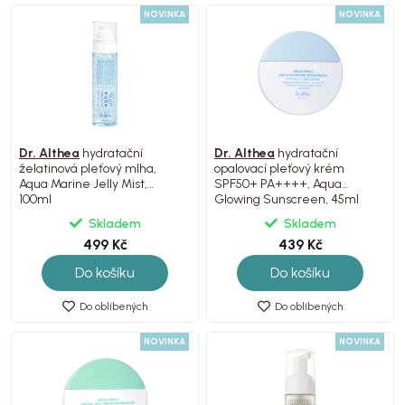
NOVINKA
NOVINKA
Dr. Althea
hydratační
Dr. Althea
hydratační
želatinová pleťový mlha,
opalovací pleťový krém
Aqua Marine Jelly Mist,
SPF50+ PA++++, Aqua
100ml
Glowing Sunscreen, 45ml
Skladem
Skladem
499 Kč
439 Kč
Do košíku
Do košíku
Do oblíbených
Do oblíbených
NOVINKA
NOVINKA