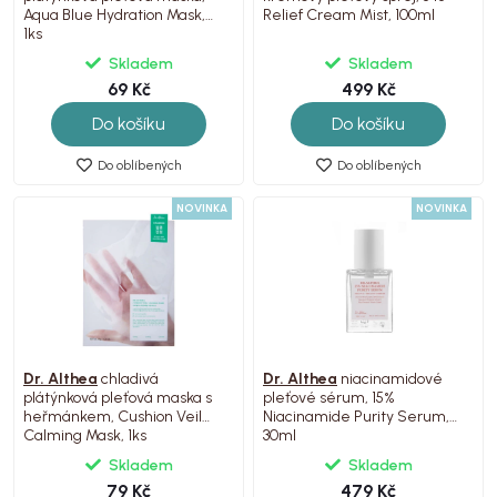
Aqua Blue Hydration Mask,
Relief Cream Mist, 100ml
1ks
Skladem
Skladem
69 Kč
499 Kč
Do košíku
Do košíku
Do oblíbených
Do oblíbených
NOVINKA
NOVINKA
Dr. Althea
chladivá
Dr. Althea
niacinamidové
plátýnková pleťová maska s
pleťové sérum, 15%
heřmánkem, Cushion Veil
Niacinamide Purity Serum,
Calming Mask, 1ks
30ml
Skladem
Skladem
79 Kč
479 Kč