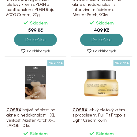
pleťový krém s PDRN a
akné a nedokonalosti s
panthenolem, PDRN Reju
intenzivním účinkem,
5000 Cream, 20g
Master Patch, 90ks
Skladem
Skladem
599 Kč
409 Kč
Do košíku
Do košíku
Do oblíbených
Do oblíbených
NOVINKA
NOVINKA
COSRX
hojivé náplasti na
COSRX
lehký pleťový krém
akné a nedokonalosti - XL
s propolisem, Full Fit Propolis
velikost, Master Patch X-
Light Cream, 65ml
LARGE, 10 ks
Skladem
Skladem