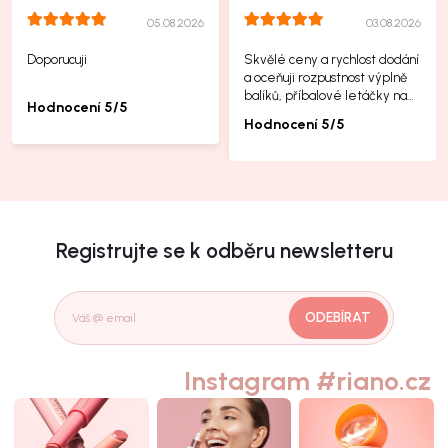
05.08.2026
03.08.2026
Doporucuji
Skvělé ceny a rychlost dodání
a oceňuji rozpustnost výplně
balíků, příbalové letáčky na
Hodnocení 5/5
další produkty taky jsou super.
Hodnocení 5/5
Registrujte se k odběru newsletteru
ODEBÍRAT
Instagram #riano.cz