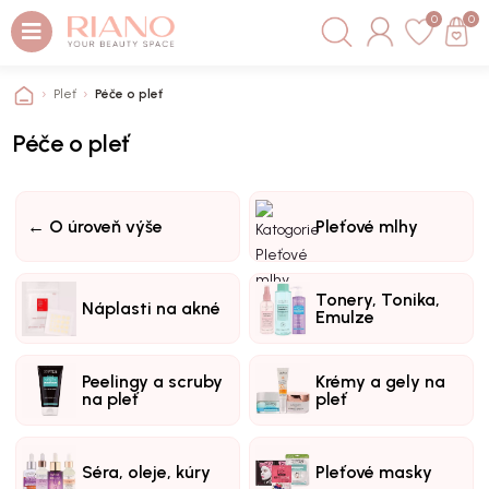
0
0
Pleť
Péče o pleť
Péče o pleť
← O úroveň výše
Pleťové mlhy
Tonery, Tonika,
Náplasti na akné
Emulze
Peelingy a scruby
Krémy a gely na
na pleť
pleť
Séra, oleje, kúry
Pleťové masky