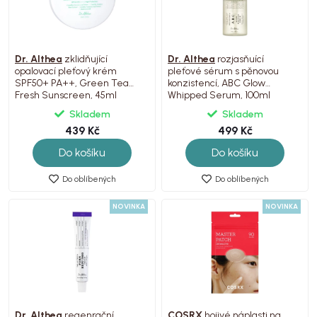
Dr. Althea
zklidňující
Dr. Althea
rozjasňuící
opalovací pleťový krém
pleťové sérum s pěnovou
SPF50+ PA++, Green Tea
konzistencí, ABC Glow
Fresh Sunscreen, 45ml
Whipped Serum, 100ml
Skladem
Skladem
439 Kč
499 Kč
Do košíku
Do košíku
Do oblíbených
Do oblíbených
NOVINKA
NOVINKA
Dr. Althea
regenrační
COSRX
hojivé náplasti na