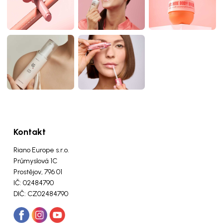
Kontakt
Riano Europe s.r.o.
Průmyslová 1C
Prostějov, 796 01
IČ: 02484790
DIČ: CZ02484790