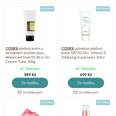
NOVINKA
NOVINKA
COSRX
pleťový krém s
COSRX
ochranný pleťový
extraktem šnečího slizu
krém SPF 50 PA+, Vitamin E
Advanced Snail 92 All in One
Vitalizing Sunscreen, 50ml
Cream Tube, 100g
Skladem
Skladem
389 Kč
699 Kč
Do košíku
Do košíku
Do oblíbených
Do oblíbených
NOVINKA
NOVINKA