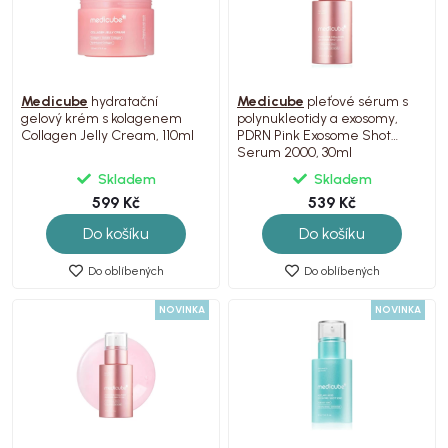
Medicube
hydratační
Medicube
pleťové sérum s
gelový krém s kolagenem
polynukleotidy a exosomy,
Collagen Jelly Cream, 110ml
PDRN Pink Exosome Shot
Serum 2000, 30ml
Skladem
Skladem
599 Kč
539 Kč
Do košíku
Do košíku
Do oblíbených
Do oblíbených
NOVINKA
NOVINKA