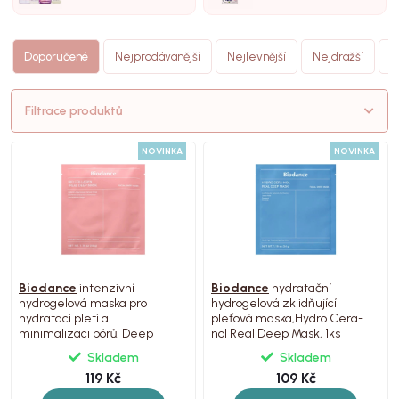
N
Doporučené
Nejprodávanější
Nejlevnější
Nejdražší
(
Filtrace produktů
NOVINKA
NOVINKA
Biodance
intenzivní
Biodance
hydratační
hydrogelová maska pro
hydrogelová zklidňující
hydrataci pleti a
pleťová maska,Hydro Cera-
minimalizaci pórů, Deep
nol Real Deep Mask, 1ks
Mask, 1ks
Skladem
Skladem
119 Kč
109 Kč