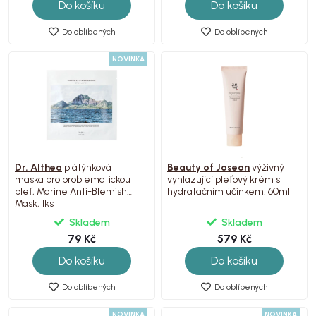
Do košíku
Do košíku
Do oblíbených
Do oblíbených
NOVINKA
Dr. Althea
plátýnková
Beauty of Joseon
výživný
maska pro problematickou
vyhlazující pleťový krém s
pleť, Marine Anti-Blemish
hydratačním účinkem, 60ml
Mask, 1ks
Skladem
Skladem
79 Kč
579 Kč
Do košíku
Do košíku
Do oblíbených
Do oblíbených
NOVINKA
NOVINKA