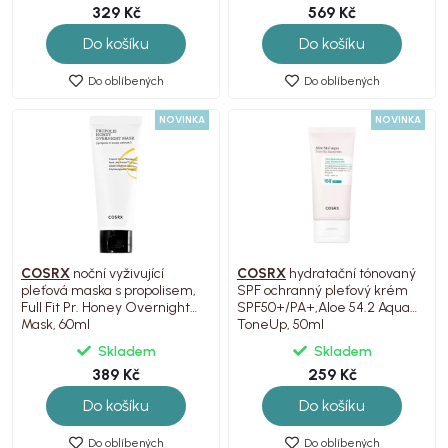
329 Kč
569 Kč
Do košíku
Do košíku
Do oblíbených
Do oblíbených
NOVINKA
NOVINKA
COSRX
noční vyživující
COSRX
hydratační tónovaný
pleťová maska s propolisem,
SPF ochranný pleťový krém
Full Fit Pr. Honey Overnight
SPF50+/PA+,Aloe 54.2 Aqua
Mask, 60ml
ToneUp, 50ml
Skladem
Skladem
389 Kč
259 Kč
Do košíku
Do košíku
Do oblíbených
Do oblíbených