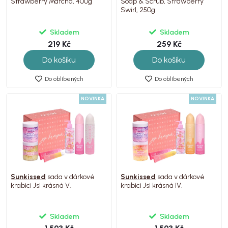
Strawberry Matcha, 400g
Soap & Scrub, Strawberry
Swirl, 250g
Skladem
Skladem
219 Kč
259 Kč
Do košíku
Do košíku
Do oblíbených
Do oblíbených
NOVINKA
NOVINKA
Sunkissed
sada v dárkové
Sunkissed
sada v dárkové
krabici Jsi krásná V.
krabici Jsi krásná IV.
Skladem
Skladem