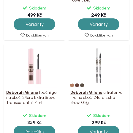
Power, 1,4g
Skladem
Skladem
499 Kč
249 Kč
Varianty
Varianty
Do oblíbených
Do oblíbených
Deborah Milano
fixační gel
Deborah Milano
ultratenká
na obočí 24ore Extra Brow,
fixa na obočí 24ore Extra
Transparentní, 7 ml
Brow, 0,3g
Skladem
Skladem
359 Kč
299 Kč
Do košíku
Varianty