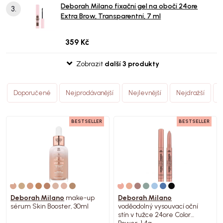
Deborah Milano fixační gel na obočí 24ore
3.
Extra Brow, Transparentní, 7 ml
359 Kč
Zobrazit
další 3 produkty
Doporučené
Nejprodávanější
Nejlevnější
Nejdražší
(
BESTSELLER
BESTSELLER
Deborah Milano
make-up
Deborah Milano
sérum Skin Booster, 30ml
voděodolný vysouvací oční
stín v tužce 24ore Color