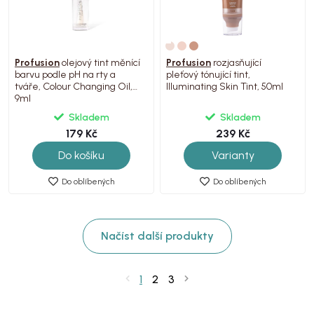
Profusion
olejový tint měnící
Profusion
rozjasňující
barvu podle pH na rty a
pleťový tónující tint,
tváře, Colour Changing Oil,
Illuminating Skin Tint, 50ml
9ml
Skladem
Skladem
179 Kč
239 Kč
Do košíku
Varianty
Do oblíbených
Do oblíbených
Načíst další produkty
1
2
3