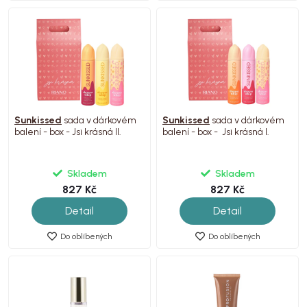
Sunkissed
sada v dárkovém
Sunkissed
sada v dárkovém
balení - box - Jsi krásná II.
balení - box - Jsi krásná I.
Skladem
Skladem
827 Kč
827 Kč
Detail
Detail
Do oblíbených
Do oblíbených