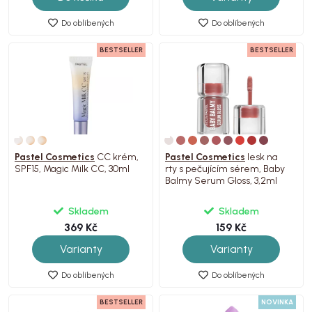
Do oblíbených
Do oblíbených
BESTSELLER
BESTSELLER
Pastel Cosmetics
CC krém,
Pastel Cosmetics
lesk na
SPF15, Magic Milk CC, 30ml
rty s pečujícím sérem, Baby
Balmy Serum Gloss, 3,2ml
Skladem
Skladem
369 Kč
159 Kč
Varianty
Varianty
Do oblíbených
Do oblíbených
BESTSELLER
NOVINKA