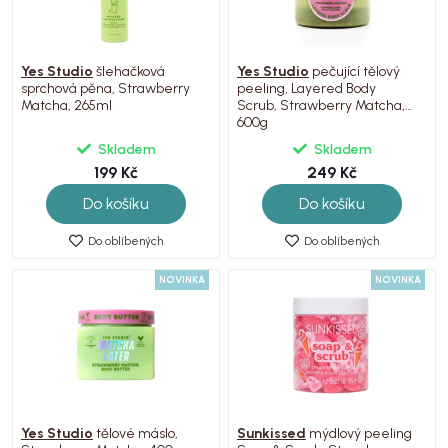
Yes Studio
šlehačková
Yes Studio
pečující tělový
sprchová pěna, Strawberry
peeling, Layered Body
Matcha, 265ml
Scrub, Strawberry Matcha,
600g
Skladem
Skladem
199 Kč
249 Kč
Do košíku
Do košíku
Do oblíbených
Do oblíbených
NOVINKA
NOVINKA
Yes Studio
tělové máslo,
Sunkissed
mýdlový peeling