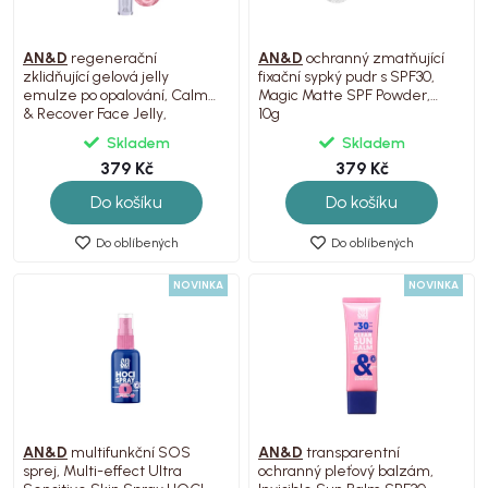
AN&D
regenerační
AN&D
ochranný zmatňující
zklidňující gelová jelly
fixační sypký pudr s SPF30,
emulze po opalování, Calm
Magic Matte SPF Powder,
& Recover Face Jelly,
10g
Skladem
Skladem
379 Kč
379 Kč
Do košíku
Do košíku
Do oblíbených
Do oblíbených
NOVINKA
NOVINKA
AN&D
multifunkční SOS
AN&D
transparentní
sprej, Multi-effect Ultra
ochranný pleťový balzám,