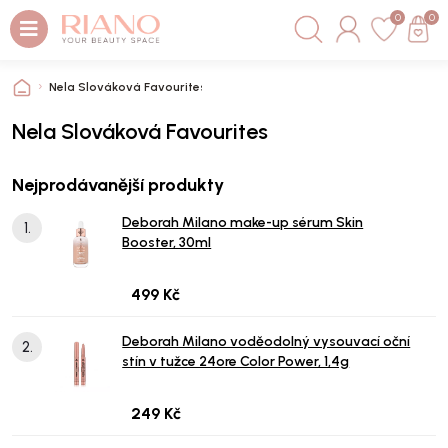
0
0
Nela Slováková Favourites
Nela Slováková Favourites
Nejprodávanější produkty
Deborah Milano make-up sérum Skin
1.
Booster, 30ml
499 Kč
Deborah Milano voděodolný vysouvací oční
2.
stín v tužce 24ore Color Power, 1,4g
249 Kč