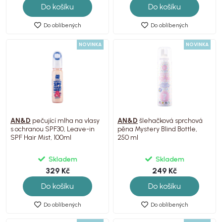
Do košíku
Do košíku
Do oblíbených
Do oblíbených
NOVINKA
NOVINKA
AN&D
pečující mlha na vlasy
AN&D
šlehačková sprchová
s ochranou SPF30, Leave-in
pěna Mystery Blind Bottle,
SPF Hair Mist, 100ml
250 ml
Skladem
Skladem
329 Kč
249 Kč
Do košíku
Do košíku
Do oblíbených
Do oblíbených