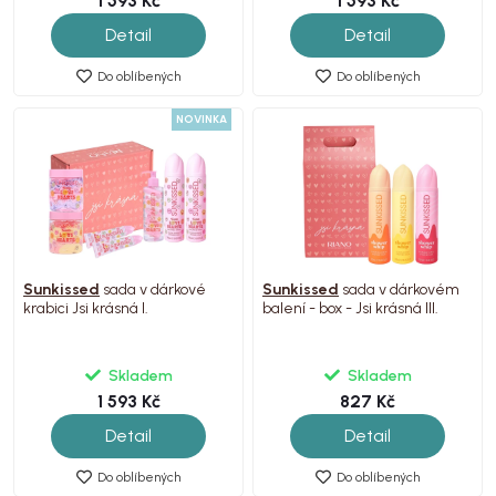
1 593 Kč
1 593 Kč
Detail
Detail
Do oblíbených
Do oblíbených
NOVINKA
Sunkissed
sada v dárkové
Sunkissed
sada v dárkovém
krabici Jsi krásná I.
balení - box - Jsi krásná III.
Skladem
Skladem
1 593 Kč
827 Kč
Detail
Detail
Do oblíbených
Do oblíbených