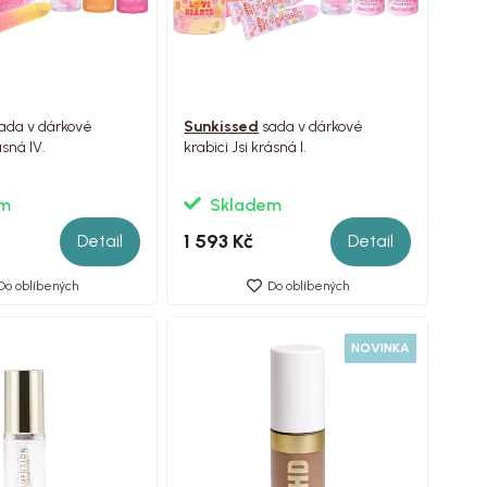
ada v dárkové
Sunkissed
sada v dárkové
ásná IV.
krabici Jsi krásná I.
em
Skladem
1 593 Kč
Detail
Detail
Do oblíbených
Do oblíbených
NOVINKA