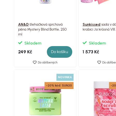
AN&D
šlehačková sprchová
Sunkissed
sada v d
pěna Mystery Blind Bottle, 250
krabici Jsi krásná VIII.
ml
Skladem
Skladem
249 Kč
1 573 Kč
Do košíku
Do oblíbených
Do oblíbe
NOVINKA
-20% kód: SUN20
-20