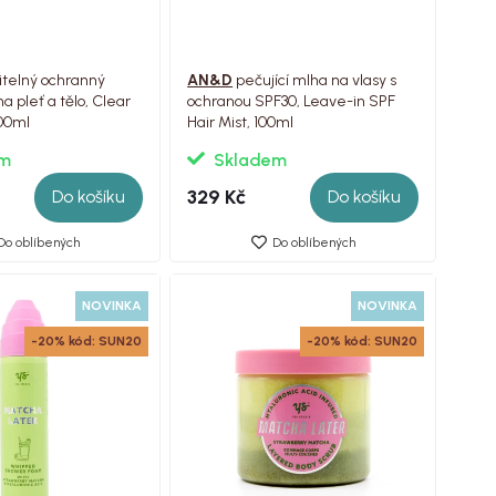
itelný ochranný
AN&D
pečující mlha na vlasy s
a pleť a tělo, Clear
ochranou SPF30, Leave-in SPF
100ml
Hair Mist, 100ml
em
Skladem
329 Kč
Do košíku
Do košíku
Do oblíbených
Do oblíbených
NOVINKA
NOVINKA
-20% kód: SUN20
-20% kód: SUN20