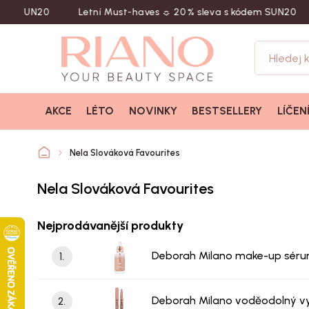
N20
Letní Must-haves ☼ 20 % sleva s kódem SUN20
Naku
AKCE
LÉTO
NOVINKY
BESTSELLERY
LÍČEN
Nela Slováková Favourites
Nela Slováková Favourites
Nejprodávanější produkty
Deborah Milano make-up sérum
1.
Deborah Milano voděodolný vyso
2.