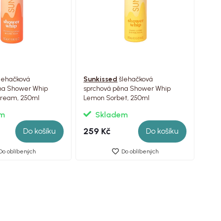
lehačková
Sunkissed
šlehačková
na Shower Whip
sprchová pěna Shower Whip
Cream, 250ml
Lemon Sorbet, 250ml
em
Skladem
259 Kč
Do košíku
Do košíku
Do oblíbených
Do oblíbených