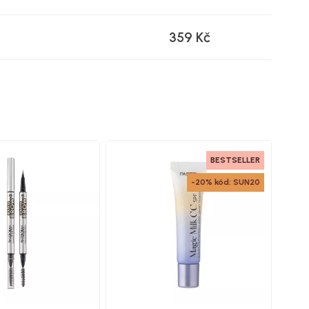
359 Kč
BESTSELLER
-20% kód: SUN20