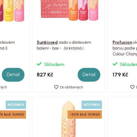
árkovém
Sunkissed
sada v dárkovém
Profusion
ol
 krásná II.
balení - box - Jsi krásná I.
barvu podle 
Colour Chang
Skladem
Sklad
827 Kč
179 Kč
Detail
Detail
ných
Do oblíbených
NOVINKA
NOVINKA
% kód: SUN20
-20% kód: SUN20