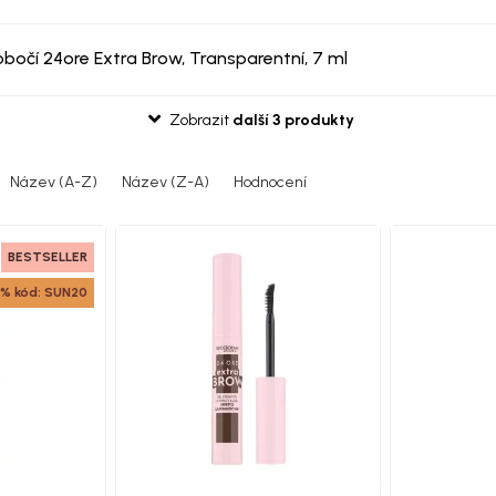
obočí 24ore Extra Brow, Transparentní, 7 ml
Zobrazit
další 3 produkty
Název (A-Z)
Název (Z-A)
Hodnocení
BESTSELLER
% kód: SUN20