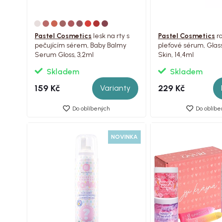
Pastel Cosmetics
lesk na rty s
Pastel Cosmetics
ro
pečujícím sérem, Baby Balmy
pleťové sérum, Glas
Serum Gloss, 3,2ml
Skin, 14,4ml
Skladem
Skladem
159 Kč
229 Kč
Varianty
Do oblíbených
Do oblíbe
NOVINKA