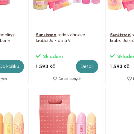
peeling
Sunkissed
sada v dárkové
Sunkissed
s
berry
krabici Jsi krásná V.
krabici Jsi kr
Skladem
Sklad
1 593 Kč
1 593 Kč
Do košíku
Detail
ných
Do oblíbených