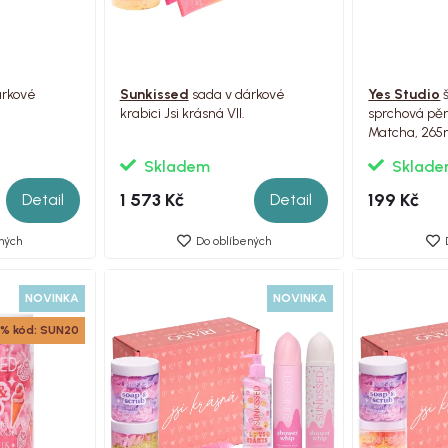
árkové
Sunkissed
sada v dárkové
Yes Studio
š
krabici Jsi krásná VII.
sprchová pě
Matcha, 265
Skladem
Sklad
1 573 Kč
199 Kč
Detail
Detail
ných
Do oblíbených
NOVINKA
NOVINKA
% kód: SUN20