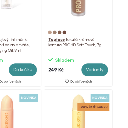
ejový tint měnící
Topface
tekutá krémová
pH na rty a tváře,
kontura PROHD Soft Touch, 7g
ing Oil, 9ml
em
Skladem
249 Kč
Do košíku
Varianty
Do oblíbených
Do oblíbených
NOVINKA
NOVINKA
-20% kód: SUN20