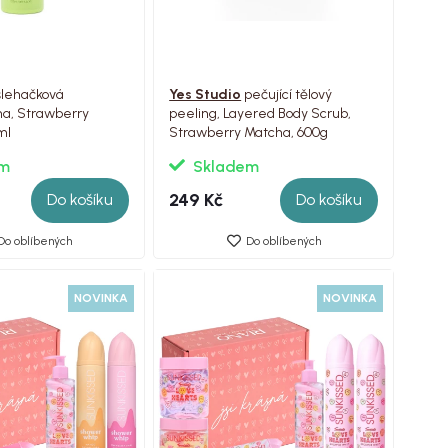
lehačková
Yes Studio
pečující tělový
na, Strawberry
peeling, Layered Body Scrub,
ml
Strawberry Matcha, 600g
em
Skladem
249 Kč
Do košíku
Do košíku
Do oblíbených
Do oblíbených
NOVINKA
NOVINKA