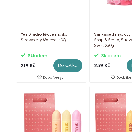
Yes Studio
tělové máslo,
Sunkissed
mýdlový 
Strawberry Matcha, 400g
Soap & Scrub, Straw
Swirl, 250g
Skladem
Skladem
219 Kč
259 Kč
Do košíku
Do oblíbených
Do oblíbe