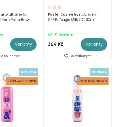
lano
ultratenká
Pastel Cosmetics
CC krém,
 24ore Extra Brow,
SPF15, Magic Milk CC, 30ml
em
Skladem
369 Kč
Varianty
Varianty
Do oblíbených
Do oblíbených
NOVINKA
NOVINKA
-20% kód: SUN20
-20% kód: SUN20