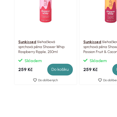
Sunkissed
šlehačková
Sunkissed
šlehačko
sprchová pěna Shower Whip
sprchová pěna Show
Raspberry Ripple, 250ml
Passion Fruit & Coco
Skladem
Skladem
259 Kč
259 Kč
Do košíku
Do oblíbených
Do oblíbe