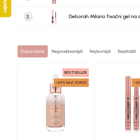
Deborah Milano fixační gel na 
3.
Doporučené
Nejprodávanější
Nejlevnější
Nejdražší
BESTSELLER
-20% kód: SUN20
-20