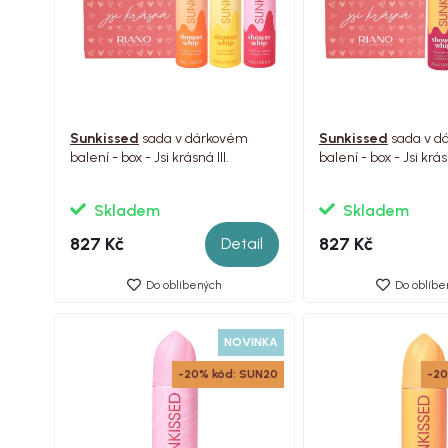
Sunkissed
sada v dárkovém
Sunkissed
sada v d
balení - box - Jsi krásná III.
balení - box - Jsi
Skladem
Skladem
827 Kč
827 Kč
Detail
Do oblíbených
Do oblíbe
NOVINKA
-20% kód: SUN20
-20