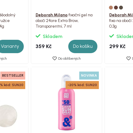
děodolný
Deborah Milano
fixační gel na
Deborah Mi
 tužce
obočí 24ore Extra Brow,
fixa na obočí
,4g
Transparentní, 7 ml
0,3g
Skladem
Sklad
359 Kč
299 Kč
Varianty
Do košíku
ných
Do oblíbených
BESTSELLER
NOVINKA
% kód: SUN20
-20% kód: SUN20