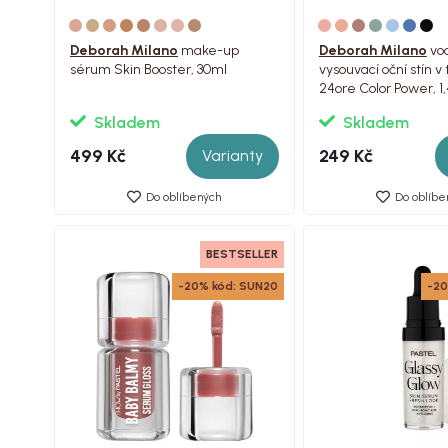
Deborah Milano
make-up
Deborah Milano
vo
sérum Skin Booster, 30ml
vysouvací oční stín v
24ore Color Power, 1
Skladem
Skladem
499 Kč
249 Kč
Varianty
Do oblíbených
Do oblíbe
BESTSELLER
-20% kód: SUN20
-20