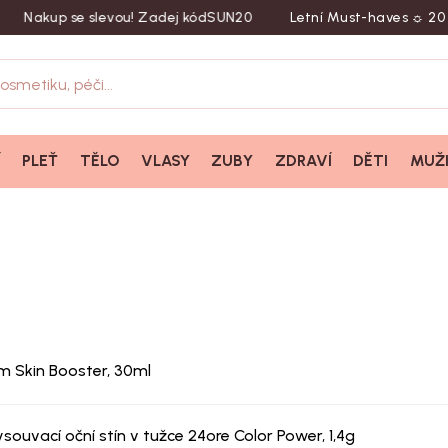
p se slevou! Zadej kód
SUN20
Letní Must-haves ☼ 20 % slev
Í
PLEŤ
TĚLO
VLASY
ZUBY
ZDRAVÍ
DĚTI
MUŽ
 Skin Booster, 30ml
uvací oční stín v tužce 24ore Color Power, 1,4g