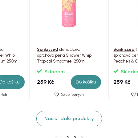
vá
Sunkissed
šlehačková
Sunkissed
š
er Whip
sprchová pěna Shower Whip
sprchová pě
nut, 250ml
Tropical Smoothie, 250ml
Peaches & 
Skladem
Sklad
259 Kč
259 Kč
Do košíku
Do košíku
ných
Do oblíbených
Načíst další produkty
1
2
3