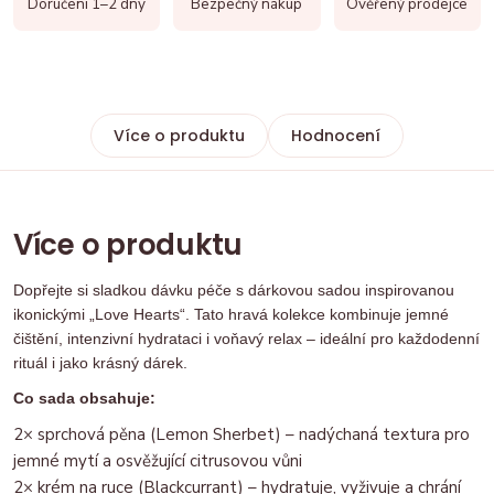
Doručení 1–2 dny
Bezpečný nákup
Ověřený prodejce
Více o produktu
Hodnocení
Více o produktu
Dopřejte si sladkou dávku péče s dárkovou sadou inspirovanou
ikonickými „Love Hearts“. Tato hravá kolekce kombinuje jemné
čištění, intenzivní hydrataci i voňavý relax – ideální pro každodenní
rituál i jako krásný dárek.
Co sada obsahuje:
2× sprchová pěna (Lemon Sherbet) – nadýchaná textura pro
jemné mytí a osvěžující citrusovou vůni
2× krém na ruce (Blackcurrant) – hydratuje, vyživuje a chrání