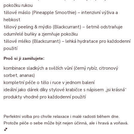
pokožku rukou
tělové máslo (Pineapple Smoothie) – intenzivní výživa a
hebkost
tělový peeling & mýdlo (Blackcurrant) – šetrně odstraňuje
odumřelé buňky a zjemňuje pokožku
tělové mléko (Blackcurrant) – lehká hydratace pro každodenní
použití
Proč si ji zamilujete:
kombinace sladkých a svěžích vůní (černý rybíz, citronový
sorbet, ananas)
kompletní péče o tělo i ruce v jednom balení
ideální jako dárek díky stylové krabičce s nápisem „jsi krásná“
produkty vhodné pro každodenní použití
Perfektní volba pro chvíle relaxace i malé radosti během dne.
Protože péče o sebe může být nejen účinná, ale i hravá a voňavá.
💕