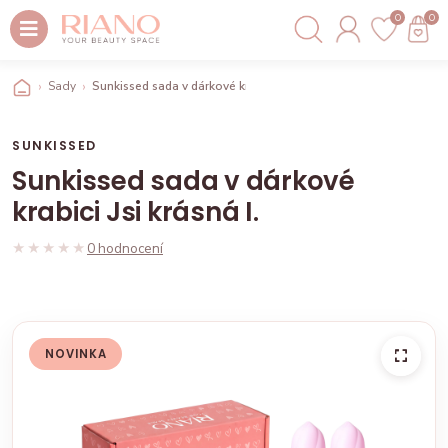
0
0
Sady
Sunkissed sada v dárkové krabici Jsi krásná I.
SUNKISSED
Sunkissed sada v dárkové
krabici Jsi krásná I.
★★★★★
★★★★★
0 hodnocení
NOVINKA