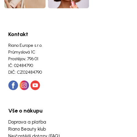
Kontakt
Riano Europe s.r.o.
Průmyslová 1C
Prostějov, 796 01
IČ: 02484790
DIČ: CZ02484790
Vše o nákupu
Doprava a platba
Riano Beauty klub
Nejčastější dotazy (FAQ)