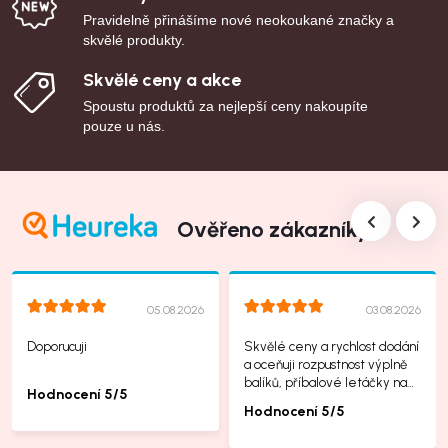
Pravidelně přinášíme nové neokoukané značky a
skvělé produkty.
Skvělé ceny a akce
Spoustu produktů za nejlepší ceny nakoupíte
pouze u nás.
Ověřeno zákazníky
05.08.2026
03.08.2026
Doporucuji
Skvělé ceny a rychlost dodání
a oceňuji rozpustnost výplně
balíků, příbalové letáčky na
Hodnocení 5/5
další produkty taky jsou super.
Hodnocení 5/5