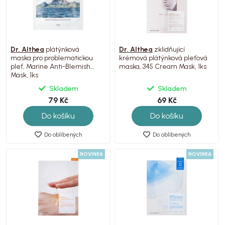
Dr. Althea
plátýnková
Dr. Althea
zklidňující
maska pro problematickou
krémová plátýnková pleťová
pleť, Marine Anti-Blemish
maska, 345 Cream Mask, 1ks
Mask, 1ks
Skladem
Skladem
79 Kč
69 Kč
Do košíku
Do košíku
Do oblíbených
Do oblíbených
NOVINKA
NOVINKA