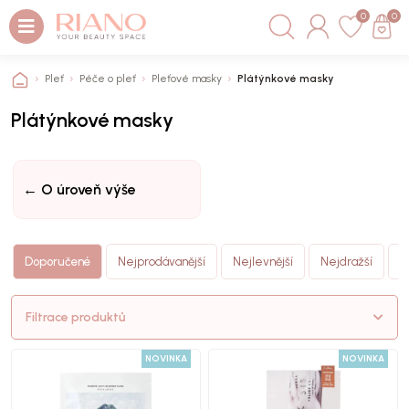
0
0
Pleť
Péče o pleť
Pleťové masky
Plátýnkové masky
Plátýnkové masky
← O úroveň výše
N
Doporučené
Nejprodávanější
Nejlevnější
Nejdražší
(
Filtrace produktů
NOVINKA
NOVINKA