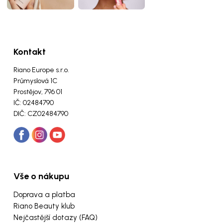
Kontakt
Riano Europe s.r.o.
Průmyslová 1C
Prostějov, 796 01
IČ: 02484790
DIČ: CZ02484790
Vše o nákupu
Doprava a platba
Riano Beauty klub
Nejčastější dotazy (FAQ)