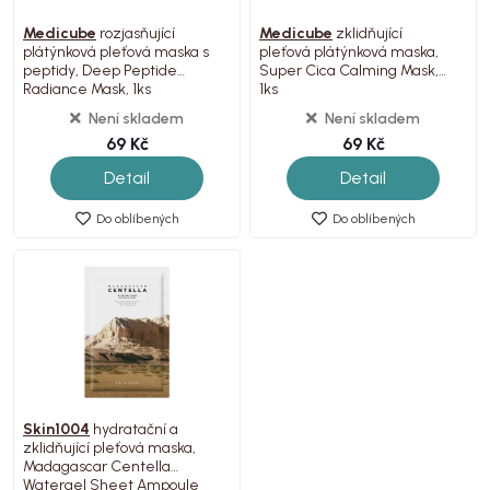
Medicube
rozjasňující
Medicube
zklidňující
plátýnková pleťová maska s
pleťová plátýnková maska,
peptidy, Deep Peptide
Super Cica Calming Mask,
Radiance Mask, 1ks
1ks
Není skladem
Není skladem
69 Kč
69 Kč
Detail
Detail
Do oblíbených
Do oblíbených
Skin1004
hydratační a
zklidňující pleťová maska,
Madagascar Centella
Watergel Sheet Ampoule