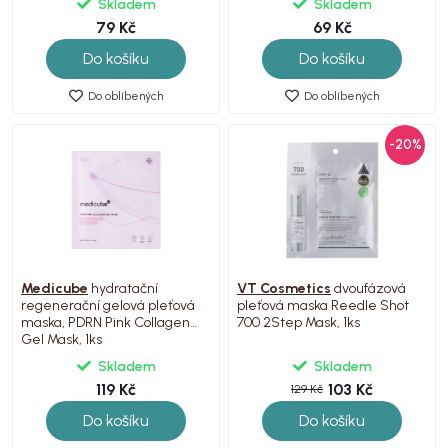
Skladem
Skladem
79 Kč
69 Kč
Do košíku
Do košíku
Do oblíbených
Do oblíbených
-20%
Medicube
hydratační
VT Cosmetics
dvoufázová
regenerační gelová pleťová
pleťová maska Reedle Shot
maska, PDRN Pink Collagen
700 2Step Mask, 1ks
Gel Mask, 1ks
Skladem
Skladem
119 Kč
103 Kč
129 Kč
Do košíku
Do košíku