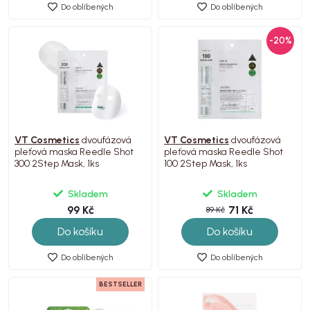
Do oblíbených
Do oblíbených
-20%
VT Cosmetics
dvoufázová
VT Cosmetics
dvoufázová
pleťová maska Reedle Shot
pleťová maska Reedle Shot
300 2Step Mask, 1ks
100 2Step Mask, 1ks
Skladem
Skladem
99 Kč
71 Kč
89 Kč
Do košíku
Do košíku
Do oblíbených
Do oblíbených
BESTSELLER