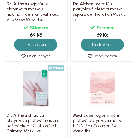
Dr. Althea
rozjasňující
Dr. Althea
hydratční
plátýnková maska s
plátýnková pleťová maska,
niacinamidem a rykatníkem,
Aqua Blue Hydration Mask,
Vita Glow Mask, 1ks
1ks
Skladem
Skladem
69 Kč
69 Kč
Do košíku
Do košíku
Do oblíbených
Do oblíbených
NOVINKA
Dr. Althea
chladivá
Medicube
regenerační
plátýnková pleťová maska s
pleťová plátýnková maska,
heřmánkem, Cushion Veil
PDRN Pink Collagen Gel
Calming Mask, 1ks
Mask, 1ks