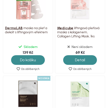
DermoLAB
maska na pleť a
Medicube
liftingová pleťová
dekolt s liftingovým efektem
maska s kolagenem,
Collagen Lifting Mask, 1ks
Skladem
Není skladem
139 Kč
69 Kč
Do košíku
Detail
Do oblíbených
Do oblíbených
NOVINKA