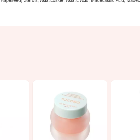
Rapeseed) Sterols, Asiaticoside, Asiatic Acid, Madecassic Acid, Madec