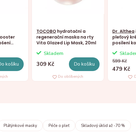
TOCOBO
hydratační a
Dr. Althea
booster
regenerační maska na rty
pleťový kr
pšení
Vita Glazed Lip Mask, 20ml
posílení ko
dle shot
Barrier Cr
Skladem
Sklad
599 Kč
309 Kč
Do košíku
Do košíku
479 Kč
ených
Do oblíbených
D
Plátýnkové masky
Péče o pleť
Skladový úklid až -70 %