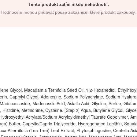
Tento produkt zatím nikdo nehodnotil.
Hodnocení mohou přidávat pouze zákaznice, které produkt zakoupily.
ylene Glycol, Macadamia Ternifolia Seed Oil, 1,2-Hexanediol, Ethylhex
erin, Caprylyl Glycol, Adenosine, Sodium Polyacrylate, Sodium Hyaluron
Madecassoside, Madecassic Acid, Asiatic Acid, Glycine, Serine, Glutamic
, Histidine, Methionine, Cysteine. [Step 2] Aqua, Butylene Glycol, Glyce
Hydroxyethyl Acrylate/Sodium Acryloyldimethyl Taurate Copolymer, A
Shea) Butter, Caprylic/Capric Triglyceride, Hydrogenated Lecithin, Squ
a Alternifolia (Tea Tree) Leaf Extract, Phytosphingosine, Centella Asia