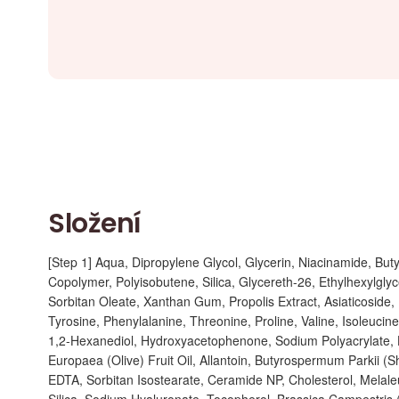
Složení
[Step 1] Aqua, Dipropylene Glycol, Glycerin, Niacinamide, But
Copolymer, Polyisobutene, Silica, Glycereth-26, Ethylhexylglyc
Sorbitan Oleate, Xanthan Gum, Propolis Extract, Asiaticoside, 
Tyrosine, Phenylalanine, Threonine, Proline, Valine, Isoleucine
1,2-Hexanediol, Hydroxyacetophenone, Sodium Polyacrylate, 
Europaea (Olive) Fruit Oil, Allantoin, Butyrospermum Parkii (
EDTA, Sorbitan Isostearate, Ceramide NP, Cholesterol, Melaleuc