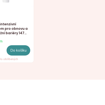
intenzivní
ém pro obnovu a
žní bariéry 147
eam, 50ml
em
Do košíku
o oblíbených