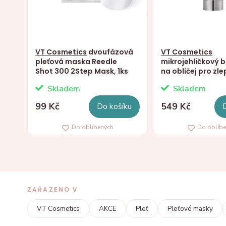
VT Cosmetics
dvoufázová
VT Cosmetics
pleťová maska Reedle
mikrojehličkový 
Shot 300 2Step Mask, 1ks
na obličej pro zle
textury pleti Ree
Skladem
Skladem
100, 50ml
99 Kč
549 Kč
Do košíku
Do oblíbených
Do oblíb
ZAŘAZENO V
VT Cosmetics
AKCE
Pleť
Pleťové masky