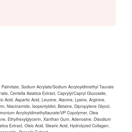
yl Palmitate, Sodium Acrylate/Sodium Acryloyldimethyl Taurate
ate, Centella Asiatica Extract, Caprylyl/Capryl Glucoside,
 Acid, Aspartic Acid, Leucine, Alanine, Lysine, Arginine,
rin, Niacinamide, Isopentyldiol, Betaine, Dipropylene Glycol,
mmonium Acryloyldimethyltaurate/VP Copolymer, Olea
alane, Ethylhexylglycerin, Xanthan Gum, Adenosine, Disodium
tica Extract, Oleic Acid, Stearic Acid, Hydrolyzed Collagen,