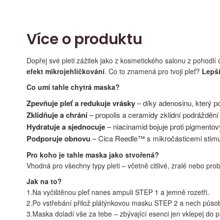
Více o produktu
Dopřej své pleti zážitek jako z kosmetického salonu z pohodl
efekt mikrojehličkování
. Co to znamená pro tvoji pleť?
Lepší
Co umí tahle chytrá maska?
Zpevňuje pleť a redukuje vrásky
– díky adenosinu, který po
Zklidňuje a chrání
– propolis a ceramidy zklidní podráždění 
Hydratuje a sjednocuje
– niacinamid bojuje proti pigmento
Podporuje obnovu
– Cica Reedle™ s mikročásticemi stimulu
Pro koho je tahle maska jako stvořená?
Vhodná pro všechny typy pleti – včetně citlivé, zralé nebo pr
Jak na to?
1.Na vyčištěnou pleť nanes ampuli STEP 1 a jemně rozetři.
2.Po vstřebání přilož plátýnkovou masku STEP 2 a nech působ
3.Maska doladí vše za tebe – zbývající esenci jen vklepej do pl