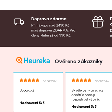
Doprava zdarma
Při nákupu nad 1490 Kč
máš dopravu ZDARMA. Pro
D
členy klubu již od 990 Kč.
o
Ověřeno zákazníky
05.08.2026
03.08.2026
Doporucuji
Skvělé ceny a rychlost
dodání a oceňuji
rozpustnost výplně
Hodnocení 5/5
balíků, příbalové letáčky
Hodnocení 5/5
na další produkty taky