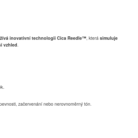
ívá inovativní technologii Cica Reedle™
, která
simuluje
ší vzhled
.
ek.
ta pevnosti, začervenání nebo nerovnoměrný tón.