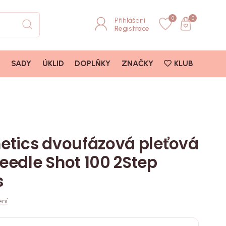
0
0
Přihlášení
Registrace
I
SADY
ÚKLID
DOPLŇKY
ZNAČKY
KLUB
etics dvoufázová pleťová
edle Shot 100 2Step
s
ení