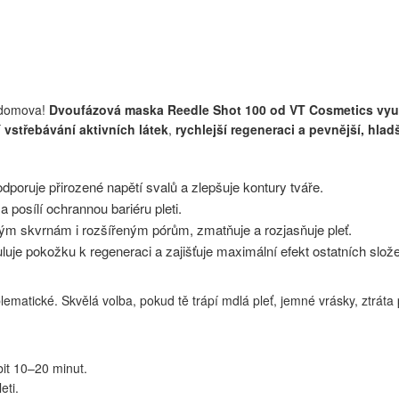
í domova!
Dvoufázová maska Reedle Shot 100 od VT Cosmetics využ
 vstřebávání aktivních látek
,
rychlejší regeneraci a pevnější, hlad
dporuje přirozené napětí svalů a zlepšuje kontury tváře.
a posílí ochrannou bariéru pleti.
vým skvrnám i rozšířeným pórům, zmatňuje a rozjasňuje pleť.
je pokožku k regeneraci a zajišťuje maximální efekt ostatních slož
oblematické. Skvělá volba, pokud tě trápí mdlá pleť, jemné vrásky, ztrá
it 10–20 minut.
eti.