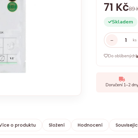
71 Kč
89 
Skladem
−
ks
Do oblíbených
Doručení 1–2 dn
Více o produktu
Složení
Hodnocení
Souvisejíc