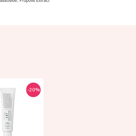
assoside, Propolis Extract
-20%