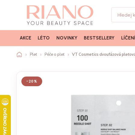
AKCE
LÉTO
NOVINKY
BESTSELLERY
LÍČEN
Pleť
Péče o pleť
VT Cosmetics dvoufázová pleťov
-20%