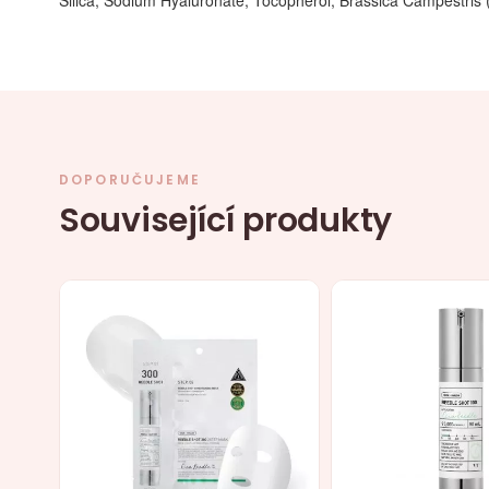
Silica, Sodium Hyaluronate, Tocopherol, Brassica Campestris (
DOPORUČUJEME
Související produkty