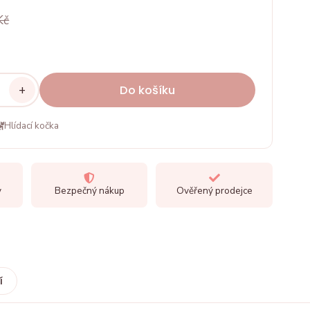
Kč
+
Do košíku
Hlídací kočka
y
Bezpečný nákup
Ověřený prodejce
í