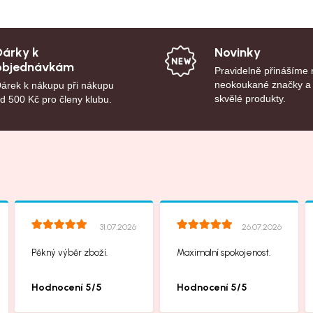
Dárky k
Novinky
objednávkám
Pravidelně přinášíme
neokoukané značky a
árek k nákupu při nákupu
skvělé produkty.
d 500 Kč pro členy klubu.
31.07.2026
26.07.2026
Pěkný výběr zboží.
Maximalní spokojenost.
Hodnocení 5/5
Hodnocení 5/5