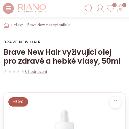
0
0
Vlasy
Brave New Hair vyživující olej pro zdravé a hebké vlasy, 50ml
BRAVE NEW HAIR
Brave New Hair vyživující olej
pro zdravé a hebké vlasy, 50ml
★★★★★
★★★★★
0 hodnocení
-50%