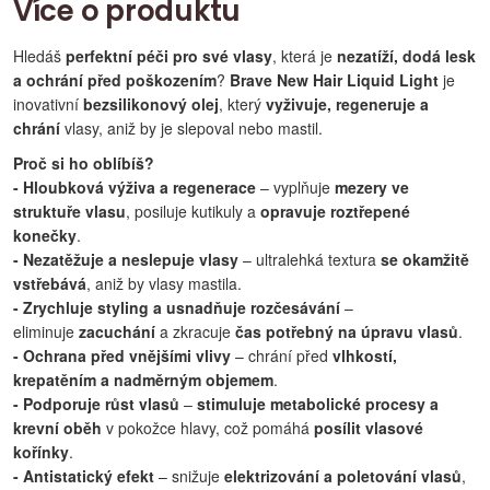
Více o produktu
Hledáš
perfektní péči pro své vlasy
, která je
nezatíží, dodá lesk
a ochrání před poškozením
?
Brave New Hair Liquid Light
je
inovativní
bezsilikonový olej
, který
vyživuje, regeneruje a
chrání
vlasy, aniž by je slepoval nebo mastil.
Proč si ho oblíbíš?
- Hloubková výživa a regenerace
– vyplňuje
mezery ve
struktuře vlasu
, posiluje kutikuly a
opravuje roztřepené
konečky
.
- Nezatěžuje a neslepuje vlasy
– ultralehká textura
se okamžitě
vstřebává
, aniž by vlasy mastila.
- Zrychluje styling a usnadňuje rozčesávání
–
eliminuje
zacuchání
a zkracuje
čas potřebný na úpravu vlasů
.
- Ochrana před vnějšími vlivy
– chrání před
vlhkostí,
krepatěním a nadměrným objemem
.
- Podporuje růst vlasů
–
stimuluje metabolické procesy a
krevní oběh
v pokožce hlavy, což pomáhá
posílit vlasové
kořínky
.
- Antistatický efekt
– snižuje
elektrizování a poletování vlasů
,