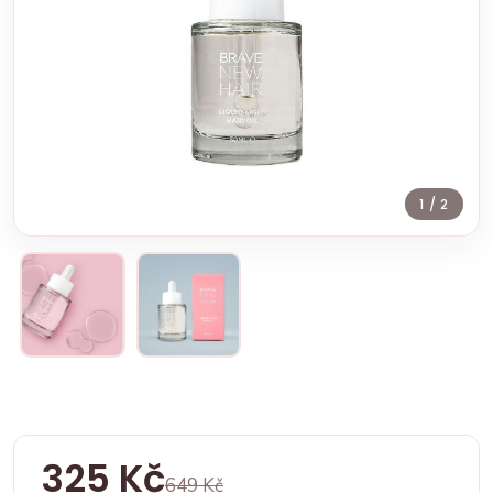
1
/ 2
325 Kč
649 Kč