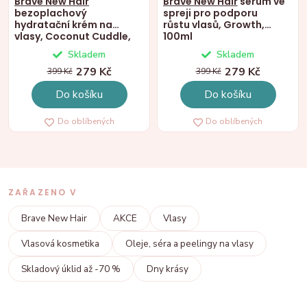
Brave New Hair
Brave New Hair
sérum ve
bezoplachový
spreji pro podporu
hydratační krém na
růstu vlasů, Growth,
vlasy, Coconut Cuddle,
100ml
150ml
Skladem
Skladem
279 Kč
279 Kč
399 Kč
399 Kč
Do košíku
Do košíku
Do oblíbených
Do oblíbených
ZAŘAZENO V
Brave New Hair
AKCE
Vlasy
Vlasová kosmetika
Oleje, séra a peelingy na vlasy
Skladový úklid až -70 %
Dny krásy