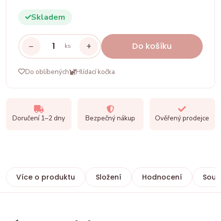
Skladem
−
+
Do košíku
ks
Do oblíbených
Hlídací kočka
Doručení 1–2 dny
Bezpečný nákup
Ověřený prodejce
Více o produktu
Složení
Hodnocení
Souvi