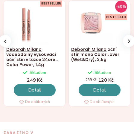
BESTSELLER
-50%
BESTSELLER
Deborah Milano
Deborah Milano
oční
voděodolný vysouvací
stín mono Color Lover
oční stín v tužce 24ore
(Wet&Dry), 3,5g
Color Power, 1,4g
Skladem
Skladem
249 Kč
120 Kč
239 Kč
Detail
Detail
Do oblíbených
Do oblíbených
ZAŘAZENO V