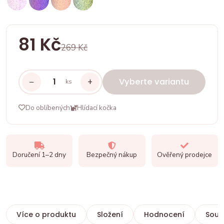
81 Kč
269 Kč
−
+
Vyberte variantu
ks
Do oblíbených
Hlídací kočka
Doručení 1–2 dny
Bezpečný nákup
Ověřený prodejce
Více o produktu
Složení
Hodnocení
Souvi