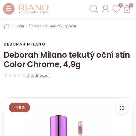
0
0
Líčení
Deborah Milano tekutý oční stín Color Chrome, 4,9g
DEBORAH MILANO
Deborah Milano tekutý oční stín
Color Chrome, 4,9g
★★★★★
★★★★★
0 hodnocení
-70%