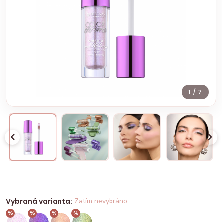
1
/ 7
Vybraná varianta:
Zatím nevybráno
%
%
%
%