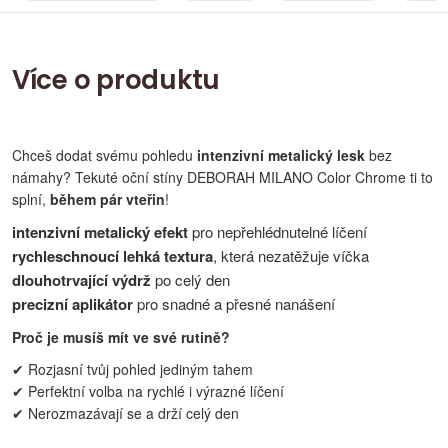
Více o produktu
Chceš dodat svému pohledu
intenzivní metalický lesk
bez
námahy? Tekuté oční stíny DEBORAH MILANO Color Chrome ti to
splní,
během pár vteřin
!
intenzivní metalický efekt
pro nepřehlédnutelné líčení
rychleschnoucí lehká textura
, která nezatěžuje víčka
dlouhotrvající výdrž
po celý den
precizní aplikátor
pro snadné a přesné nanášení
Proč je musíš mít ve své rutině?
✔ Rozjasní tvůj pohled jediným tahem
✔ Perfektní volba na rychlé i výrazné líčení
✔ Nerozmazávají se a drží celý den