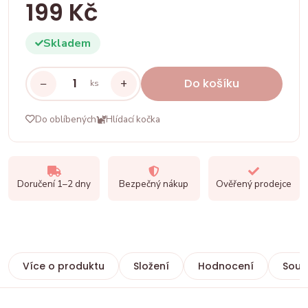
199 Kč
Skladem
−
+
Do košíku
ks
Do oblíbených
Hlídací kočka
Doručení 1–2 dny
Bezpečný nákup
Ověřený prodejce
Více o produktu
Složení
Hodnocení
Souvi