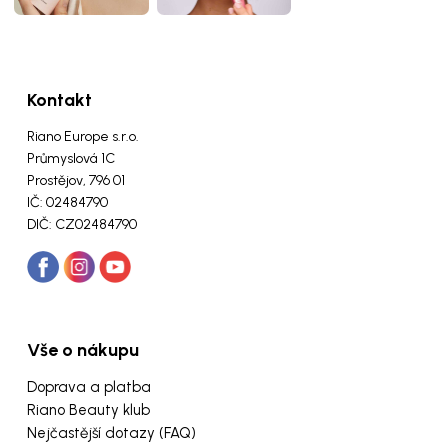
Kontakt
Riano Europe s.r.o.
Průmyslová 1C
Prostějov, 796 01
IČ: 02484790
DIČ: CZ02484790
Vše o nákupu
Doprava a platba
Riano Beauty klub
Nejčastější dotazy (FAQ)