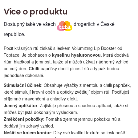
Více o produktu
Dostupný také ve všech
drogeriích v České
republice.
Pocit krásných rtů získáš s leskem Volumizing Lip Booster od
Topface! Je obohacen o
kyselinu hyaluronovou
, která dodává
rtům hladkost a jemnost, takže si můžeš užívat nádherný vzhled
po celý den.
Chilli
papričky docílí plnosti rtů a ty pak budou
jednoduše dokonalé.
Stimulační účinek
: Obsahuje výtažky z mentolu a chilli papriček,
které stimulují krevní oběh a opticky zvětšují objem rtů. Pociťuješ
příjemné mravenčení a chladivý efekt.
Jemný aplikátor
: Zajišťuje přesnou a snadnou aplikaci, takže si
můžeš být jistá dokonalým výsledkem.
Změkčení pokožky
: Pomáhá zjemnit jemnou pokožku rtů a
dodává jim zdravý vzhled.
Nešíří se kolem kontur
: Díky své kvalitní textuře se lesk nešíří