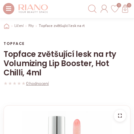
0
0
Líčení
Rty
Topface zvětšující lesk na rty Volumizing Lip Booster, Hot
TOPFACE
Topface zvětšující lesk na rty
Volumizing Lip Booster, Hot
Chilli, 4ml
★★★★★
★★★★★
0 hodnocení