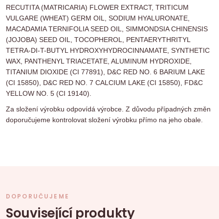
RECUTITA (MATRICARIA) FLOWER EXTRACT, TRITICUM
VULGARE (WHEAT) GERM OIL, SODIUM HYALURONATE,
MACADAMIA TERNIFOLIA SEED OIL, SIMMONDSIA CHINENSIS
(JOJOBA) SEED OIL, TOCOPHEROL, PENTAERYTHRITYL
TETRA-DI-T-BUTYL HYDROXYHYDROCINNAMATE, SYNTHETIC
WAX, PANTHENYL TRIACETATE, ALUMINUM HYDROXIDE,
TITANIUM DIOXIDE (CI 77891), D&C RED NO. 6 BARIUM LAKE
(CI 15850), D&C RED NO. 7 CALCIUM LAKE (CI 15850), FD&C
YELLOW NO. 5 (CI 19140).
Za složení výrobku odpovídá výrobce. Z důvodu případných změn
doporučujeme kontrolovat složení výrobku přímo na jeho obale.
DOPORUČUJEME
Související produkty