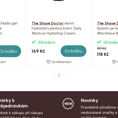
hladící gel
The Shave Doctor
denní
The Shave 
l
hydratační pleťový krém, Daily
balzám po ho
ml
Moisture Hydrating Cream,
Aftershave 
100ml
Skladem
Sklad
169 Kč
169 Kč
Do košíku
Do košíku
118 Kč
ných
Do oblíbených
1
Dárky k
Novinky
objednávkám
Pravidelně přinášíme
neokoukané značky a
árek k nákupu při nákupu
skvělé produkty.
d 500 Kč pro členy klubu.