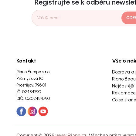
Registrujte se k odběru newsle
ODE
Kontakt
Vše o ná
Riano Europe s.r.o.
Doprava a 
Průmyslová 1C
Riano Beau
Prostějov, 796 01
Nejčastější
IČ: 02484790
Reklamace 
DIČ: CZ02484790
Co se stan
Copyright © 2026
www.Riano.cz
. Všechna práva vyhra