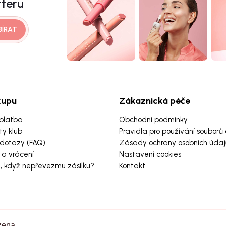
tteru
BÍRAT
kupu
Zákaznická péče
platba
Obchodní podmínky
ty klub
Pravidla pro používání souborů 
 dotazy (FAQ)
Zásady ochrany osobních údaj
a vrácení
Nastavení cookies
e, když nepřevezmu zásilku?
Kontakt
zena.