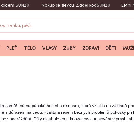
ódem SUN20
Nakup se slevou! Zadej kód
SUN20
Letní Mu
Í
PLEŤ
TĚLO
VLASY
ZUBY
ZDRAVÍ
DĚTI
MUŽ
ka zaměřená na pánské holení a skincare, která vznikla na základě pr
ené s důrazem na vědu, kvalitu a řešení běžných problémů pokožky při h
ní bez podráždění. Díky dlouholetému know-how a testování v praxi nabí