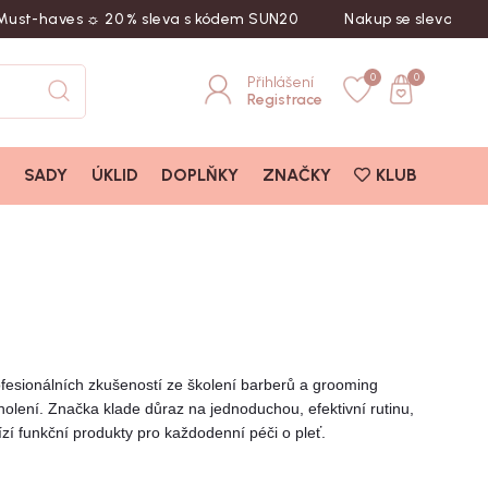
st-haves ☼ 20 % sleva s kódem SUN20
Nakup se slevou! Zade
0
0
Přihlášení
Registrace
I
SADY
ÚKLID
DOPLŇKY
ZNAČKY
KLUB
ofesionálních zkušeností ze školení barberů a grooming
olení. Značka klade důraz na jednoduchou, efektivní rutinu,
zí funkční produkty pro každodenní péči o pleť.