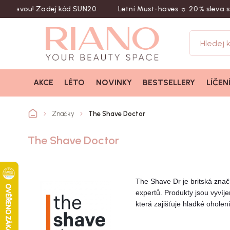
slevou! Zadej kód SUN20
Letní Must-haves ☼ 20 % sleva s k
AKCE
LÉTO
NOVINKY
BESTSELLERY
LÍČEN
Značky
The Shave Doctor
The Shave Doctor
The Shave Dr je britská znač
expertů. Produkty jsou vyvíj
která zajišťuje hladké ohole