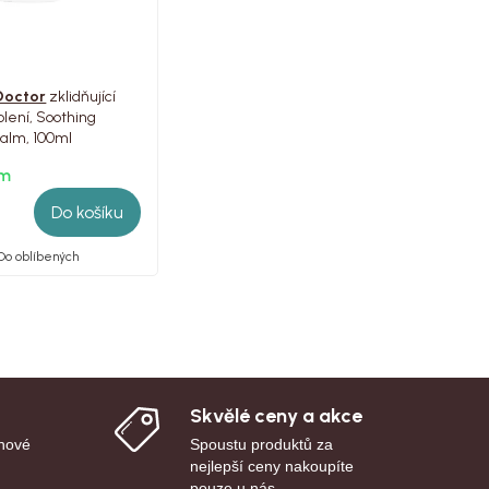
Doctor
zklidňující
lení, Soothing
Balm, 100ml
em
Do košíku
Do oblíbených
Skvělé ceny a akce
 nové
Spoustu produktů za
nejlepší ceny nakoupíte
pouze u nás.