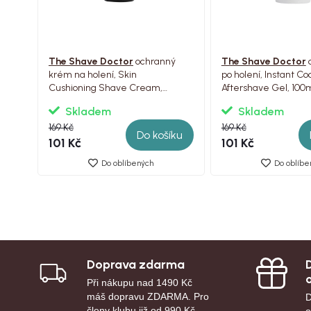
The Shave Doctor
ochranný
The Shave Doctor
c
krém na holení, Skin
po holení, Instant Coo
Cushioning Shave Cream,
Aftershave Gel, 100
100ml
Skladem
Skladem
169 Kč
169 Kč
Do košíku
101 Kč
101 Kč
Do oblíbených
Do oblíbe
Doprava zdarma
Při nákupu nad 1490 Kč
máš dopravu ZDARMA. Pro
D
členy klubu již od 990 Kč.
o