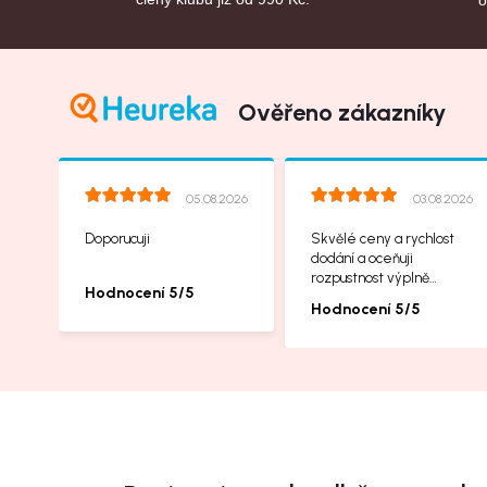
Ověřeno zákazníky
05.08.2026
03.08.2026
Doporucuji
Skvělé ceny a rychlost
dodání a oceňuji
rozpustnost výplně
Hodnocení 5/5
balíků, příbalové letáčky
Hodnocení 5/5
na další produkty taky
jsou super.