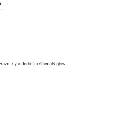
í
razní rty a dodá jim šťavnatý glow.