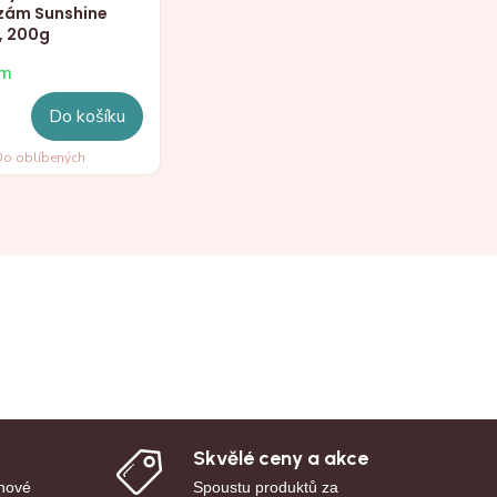
lzám Sunshine
, 200g
em
Do košíku
o oblíbených
Skvělé ceny a akce
 nové
Spoustu produktů za