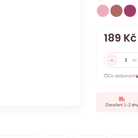
189 Kč
−
ks
Do oblíbených
Doručení 1–2 dn