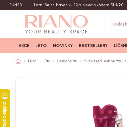
SUN20
Letní Must-haves ☼ 20 % sleva s kódem SUN20
N
AKCE
LÉTO
NOVINKY
BESTSELLERY
LÍČEN
Líčení
Rty
Lesky na rty
Sunkissed lesk na rty, L