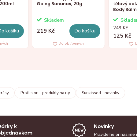
 200ml
Going Bananas, 20g
tělový ba
Body Balm
Skladem
Sklad
249 Kč
219 Kč
Do košíku
Do košíku
125 Kč
ených
Do oblíbených
D
krásy
Profusion - produkty na rty
Sunkissed - novinky
Dárky k
Novinky
objednávkám
Pravidelně přinášíme