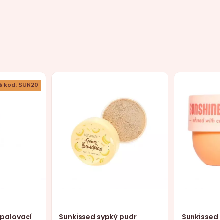
% kód: SUN20
palovací
Sunkissed
sypký pudr
Sunkissed