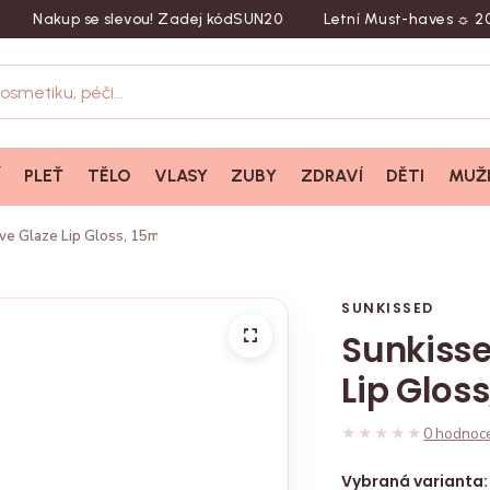
akup se slevou! Zadej kód
SUN20
Letní Must-haves ☼ 20 % sl
Í
PLEŤ
TĚLO
VLASY
ZUBY
ZDRAVÍ
DĚTI
MUŽ
ove Glaze Lip Gloss, 15ml
SUNKISSED
Sunkisse
Lip Gloss
★★★★★
★★★★★
0 hodnoc
Vybraná varianta: