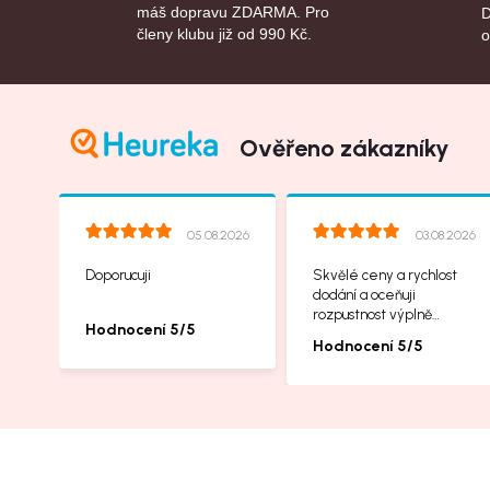
máš dopravu ZDARMA. Pro
D
členy klubu již od 990 Kč.
o
Ověřeno zákazníky
05.08.2026
03.08.2026
Doporucuji
Skvělé ceny a rychlost
dodání a oceňuji
rozpustnost výplně
Hodnocení 5/5
balíků, příbalové letáčky
Hodnocení 5/5
na další produkty taky
jsou super.