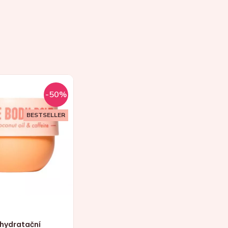
-50%
BESTSELLER
hydratační