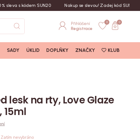
eva s kódem SUN20
Nakup se slevou! Zadej kód SUN20
L
0
0
Přihlášení
Registrace
I
SADY
ÚKLID
DOPLŇKY
ZNAČKY
KLUB
d lesk na rty, Love Glaze
, 15ml
ení
Zatím nevybráno