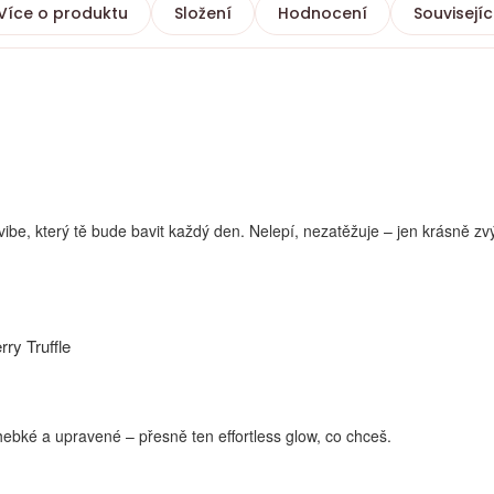
Více o produktu
Složení
Hodnocení
Souvisejíc
ibe, který tě bude bavit každý den. Nelepí, nezatěžuje – jen krásně zvý
ry Truffle
ebké a upravené – přesně ten effortless glow, co chceš.