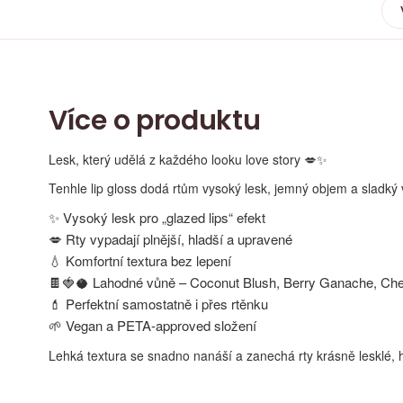
Více o produktu
Lesk, který udělá z každého looku love story 💋✨
Tenhle lip gloss dodá rtům vysoký lesk, jemný objem a sladký v
✨ Vysoký lesk pro „glazed lips“ efekt
💋 Rty vypadají plnější, hladší a upravené
💧 Komfortní textura bez lepení
🍫🍓🥥 Lahodné vůně – Coconut Blush, Berry Ganache, Cher
💄 Perfektní samostatně i přes rtěnku
🌱 Vegan a PETA-approved složení
Lehká textura se snadno nanáší a zanechá rty krásně lesklé, h