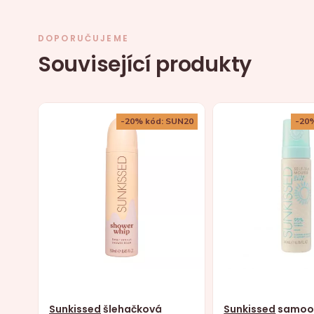
DOPORUČUJEME
Související produkty
-20% kód: SUN20
-20
Sunkissed
šlehačková
Sunkissed
samoo