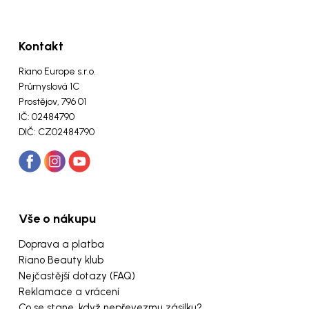
Kontakt
Riano Europe s.r.o.
Průmyslová 1C
Prostějov, 796 01
IČ: 02484790
DIČ: CZ02484790
Vše o nákupu
Doprava a platba
Riano Beauty klub
Nejčastější dotazy (FAQ)
Reklamace a vrácení
Co se stane, když nepřevezmu zásilku?