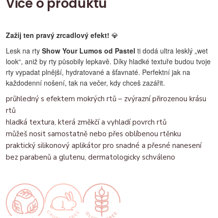
Více o produktu
Zažij ten pravý zrcadlový efekt!
💎
Lesk na rty
Show Your Lumos od Pastel
ti dodá ultra lesklý „wet
look“, aniž by rty působily lepkavě. Díky hladké textuře budou tvoje
rty vypadat plnější, hydratované a šťavnaté. Perfektní jak na
každodenní nošení, tak na večer, kdy chceš zazářit.
průhledný s efektem mokrých rtů – zvýrazní přirozenou krásu
rtů
hladká textura, která změkčí a vyhladí povrch rtů
můžeš nosit samostatně nebo přes oblíbenou rtěnku
praktický silikonový aplikátor pro snadné a přesné nanesení
bez parabenů a glutenu, dermatologicky schváleno