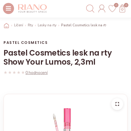
0
0
Líčení
Rty
Lesky na rty
Pastel Cosmetics lesk na rty Show Your L
PASTEL COSMETICS
Pastel Cosmetics lesk na rty
Show Your Lumos, 2,3ml
★★★★★
★★★★★
0 hodnocení