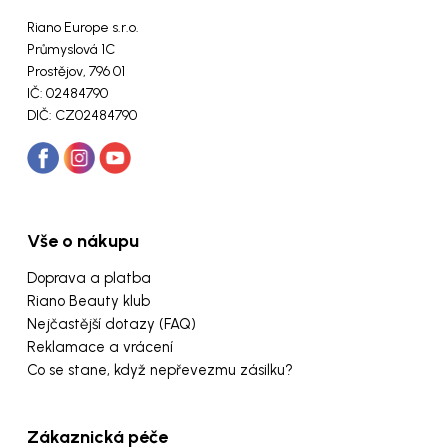
Riano Europe s.r.o.
Průmyslová 1C
Prostějov, 796 01
IČ: 02484790
DIČ: CZ02484790
Vše o nákupu
Doprava a platba
Riano Beauty klub
Nejčastější dotazy (FAQ)
Reklamace a vrácení
Co se stane, když nepřevezmu zásilku?
Zákaznická péče