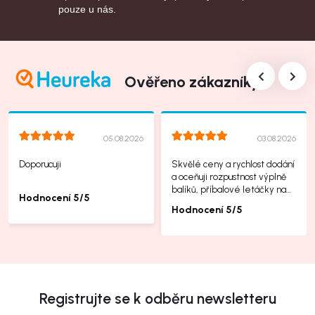
pouze u nás.
Ověřeno zákazníky
05.08.2026
03.08.2026
Doporucuji
Skvělé ceny a rychlost dodání
a oceňuji rozpustnost výplně
balíků, příbalové letáčky na
Hodnocení 5/5
další produkty taky jsou super.
Hodnocení 5/5
Registrujte se k odběru newsletteru