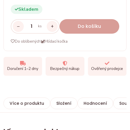
Skladem
−
+
Do košíku
ks
Do oblíbených
Hlídací kočka
Doručení 1–2 dny
Bezpečný nákup
Ověřený prodejce
Více o produktu
Složení
Hodnocení
Souvi