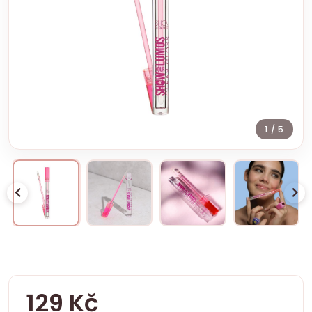
1
/ 5
129 Kč