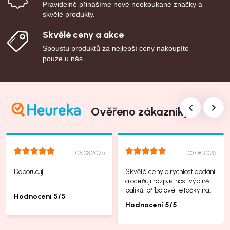
Pravidelně přinášíme nové neokoukané značky a
skvělé produkty.
Skvělé ceny a akce
Spoustu produktů za nejlepší ceny nakoupíte
pouze u nás.
Ověřeno zákazníky
05.08.2026
03.08.2026
Doporucuji
Skvělé ceny a rychlost dodání
a oceňuji rozpustnost výplně
balíků, příbalové letáčky na
Hodnocení 5/5
další produkty taky jsou super.
Hodnocení 5/5