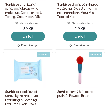
Sunkissed
tonizující
Sunkissed
voňavá mlha do
odličovací ubrousky na
vlasů a na tělo s Biotinem a
make-up, Conditioning &
niacinamidem, Maui Mist
Toning, Cucumber, 25ks
Tropical Kiss
Není skladem
Není skladem
59 Kč
119 Kč
Detail
Detail
Do oblíbených
Do oblíbených
NOVINKA
NOVINKA
Sunkissed
odličovací
JöVő
barevný štětec na
ubrousky na make-up,
pudr, 01 Powder Brush
Hydrating & Soothing,
Hyaluronic Acid, 25ks