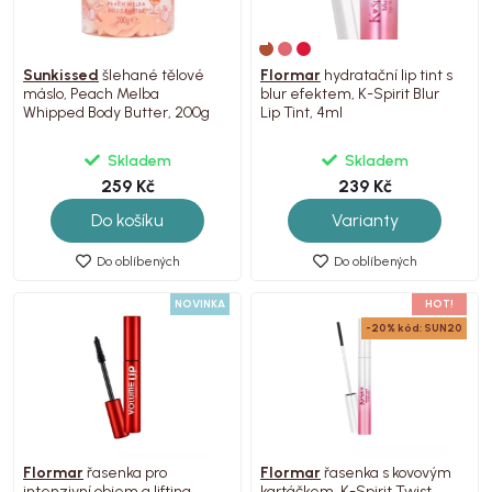
Sunkissed
šlehané tělové
Flormar
hydratační lip tint s
máslo, Peach Melba
blur efektem, K-Spirit Blur
Whipped Body Butter, 200g
Lip Tint, 4ml
Skladem
Skladem
259 Kč
239 Kč
Do košíku
Varianty
Do oblíbených
Do oblíbených
NOVINKA
HOT!
-20% kód: SUN20
Flormar
řasenka pro
Flormar
řasenka s kovovým
intenzivní objem a lifting
kartáčkem, K-Spirit Twist