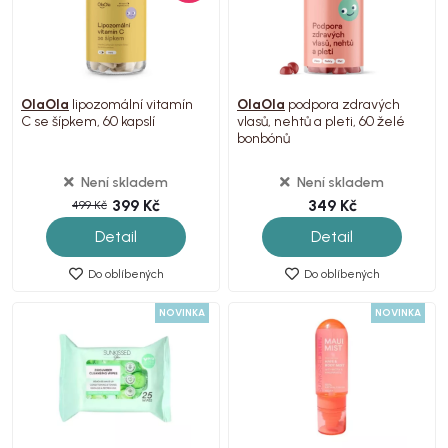
OlaOla
lipozomální vitamín
OlaOla
podpora zdravých
C se šípkem, 60 kapslí
vlasů, nehtů a pleti, 60 želé
bonbónů
Není skladem
Není skladem
399 Kč
349 Kč
499 Kč
Detail
Detail
Do oblíbených
Do oblíbených
NOVINKA
NOVINKA