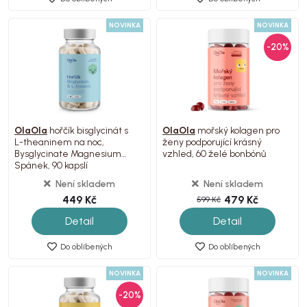
NOVINKA
NOVINKA
-20%
OlaOla
hořčík bisglycinát s
OlaOla
mořský kolagen pro
L-theaninem na noc,
ženy podporující krásný
Bysglycinate Magnesium
vzhled, 60 želé bonbónů
Spánek, 90 kapslí
Není skladem
Není skladem
449 Kč
479 Kč
599 Kč
Detail
Detail
Do oblíbených
Do oblíbených
NOVINKA
NOVINKA
-20%