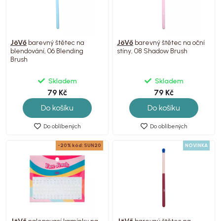
JöVő
barevný štětec na
JöVő
barevný štětec na oční
blendování, 06 Blending
stíny, 08 Shadow Brush
Brush
Skladem
Skladem
79 Kč
79 Kč
Do košíku
Do košíku
Do oblíbených
Do oblíbených
-20% kód: SUN20
NOVINKA