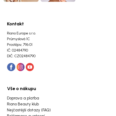
Kontakt
Riano Europe s.r.o.
Průmyslová 1C
Prostějov, 796 01
IČ: 02484790
DIČ: CZ02484790
Vše o nákupu
Doprava a platba
Riano Beauty klub
Nejčastější dotazy (FAQ)
Reklamace a vrácení