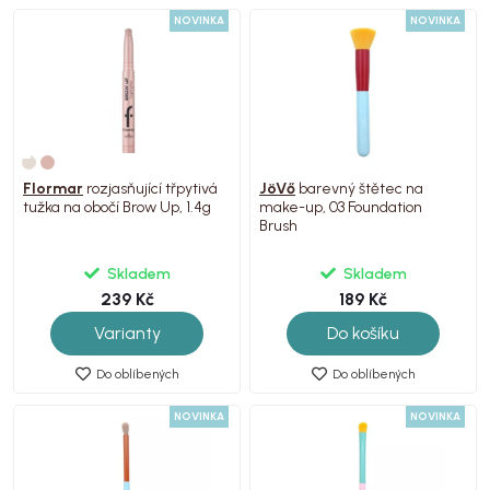
NOVINKA
NOVINKA
Flormar
rozjasňující třpytivá
JöVő
barevný štětec na
tužka na obočí Brow Up, 1.4g
make-up, 03 Foundation
Brush
Skladem
Skladem
239 Kč
189 Kč
Varianty
Do košíku
Do oblíbených
Do oblíbených
NOVINKA
NOVINKA