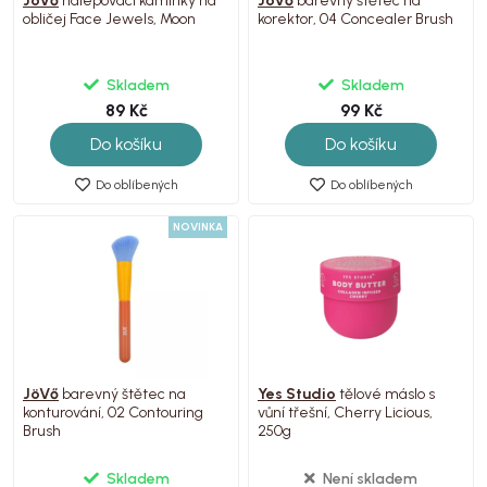
JöVő
nalepovací kamínky na
JöVő
barevný štětec na
obličej Face Jewels, Moon
korektor, 04 Concealer Brush
Skladem
Skladem
89 Kč
99 Kč
Do košíku
Do košíku
Do oblíbených
Do oblíbených
NOVINKA
JöVő
barevný štětec na
Yes Studio
tělové máslo s
konturování, 02 Contouring
vůní třešní, Cherry Licious,
Brush
250g
Skladem
Není skladem