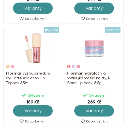
Varianty
Varianty
Do oblíbených
Do oblíbených
NOVINKA
NOVINKA
Flormar
vyživující lesk na
Flormar
hydratační a
rty, Latte Addiction Lip
vyživující maska na rty, K-
Topper, 3,5ml
Spirit Lip Mask, 8,5g
Skladem
Skladem
189 Kč
269 Kč
Varianty
Varianty
Do oblíbených
Do oblíbených