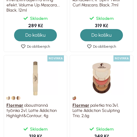
efekt, Volume Up Mascara,
Curl Mascara, Black, 7ml
Black, 12ml
Skladem
Skladem
289 Kč
319 Kč
Do košíku
Do košíku
Do oblíbených
Do oblíbených
NOVINKA
NOVINKA
Flormar
oboustranná
Flormar
paletka trio 3v1,
tyčinka 2v1, Latte Addiction
Latte Addiction Sculpting
Highlight&Contour, 4g
Trio, 2,6g
Skladem
Skladem
319 Kč
349 Kč