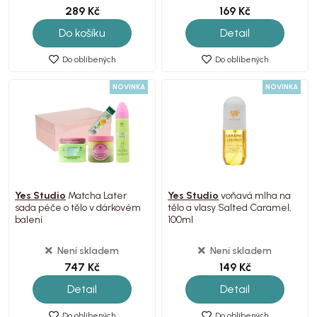
289 Kč
169 Kč
Do košíku
Detail
Do oblíbených
Do oblíbených
NOVINKA
NOVINKA
Yes Studio
Matcha Later
Yes Studio
voňavá mlha na
sada péče o tělo v dárkovém
tělo a vlasy Salted Caramel,
balení
100ml
Není skladem
Není skladem
747 Kč
149 Kč
Detail
Detail
Do oblíbených
Do oblíbených