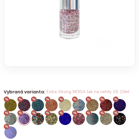
Vybraná varianta:
Extra Strong MODA lak na nehty 19, 10ml
%
%
%
%
%
%
%
%
%
%
%
%
%
%
%
%
%
%
%