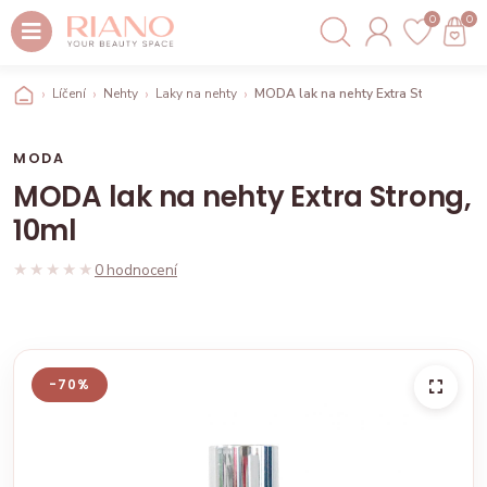
0
0
Líčení
Nehty
Laky na nehty
MODA lak na nehty Extra Strong, 10m
MODA
MODA lak na nehty Extra Strong,
10ml
★★★★★
★★★★★
0 hodnocení
-70%