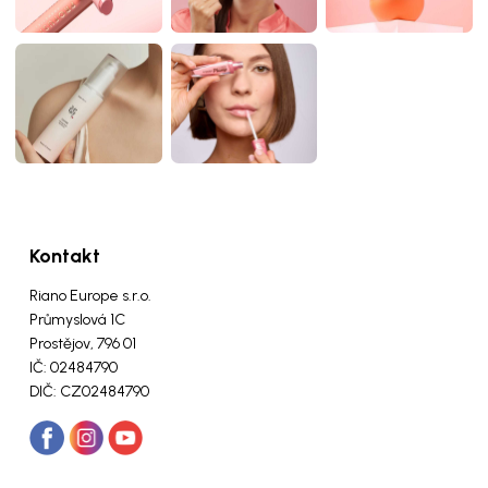
Kontakt
Riano Europe s.r.o.
Průmyslová 1C
Prostějov, 796 01
IČ: 02484790
DIČ: CZ02484790