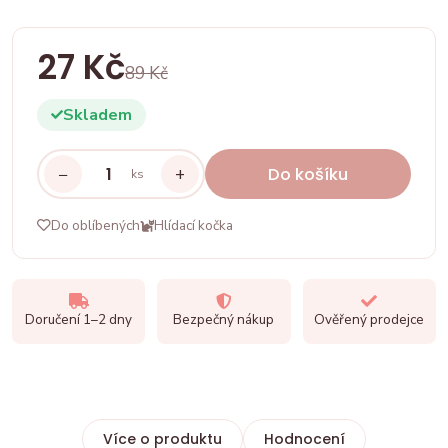
27 Kč
89 Kč
Skladem
−
+
Do košíku
ks
Do oblíbených
Hlídací kočka
Doručení 1–2 dny
Bezpečný nákup
Ověřený prodejce
Více o produktu
Hodnocení