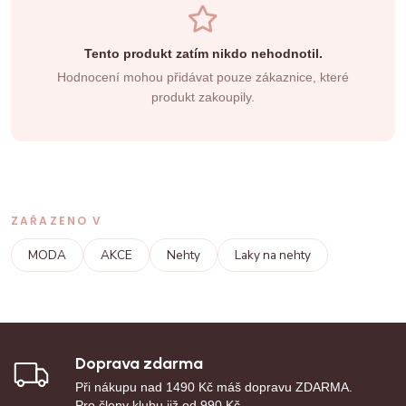
Tento produkt zatím nikdo nehodnotil.
Hodnocení mohou přidávat pouze zákaznice, které
produkt zakoupily.
ZAŘAZENO V
MODA
AKCE
Nehty
Laky na nehty
Doprava zdarma
Při nákupu nad 1490 Kč máš dopravu ZDARMA.
Pro členy klubu již od 990 Kč.