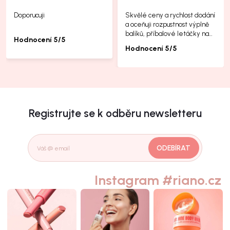
Doporucuji
Skvělé ceny a rychlost dodání
a oceňuji rozpustnost výplně
balíků, příbalové letáčky na
Hodnocení 5/5
další produkty taky jsou super.
Hodnocení 5/5
Registrujte se k odběru newsletteru
ODEBÍRAT
Instagram #riano.cz