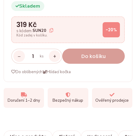
Skladem
319 Kč
-20%
SUN20
s kódem
Kód zadej v košíku.
−
+
Do košíku
ks
Do oblíbených
Hlídací kočka
Doručení 1–2 dny
Bezpečný nákup
Ověřený prodejce