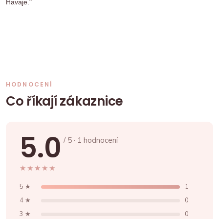
Havaje."
HODNOCENÍ
Co říkají zákaznice
5.0
/ 5 · 1 hodnocení
★★★★★
★★★★★
5 ★
1
4 ★
0
3 ★
0