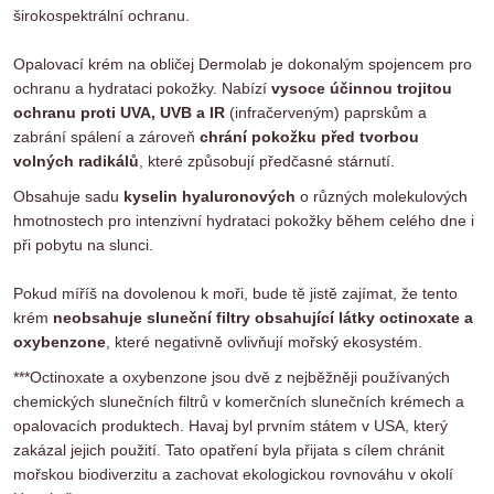
širokospektrální ochranu.
Opalovací krém na obličej Dermolab je dokonalým spojencem pro
ochranu a hydrataci pokožky. Nabízí
vysoce účinnou trojitou
ochranu proti UVA, UVB a IR
(infračerveným) paprskům a
zabrání spálení a zároveň
chrání pokožku před tvorbou
volných radikálů
, které způsobují předčasné stárnutí.
Obsahuje sadu
kyselin hyaluronových
o různých molekulových
hmotnostech pro intenzivní hydrataci pokožky během celého dne i
při pobytu na slunci.
Pokud míříš na dovolenou k moři, bude tě jistě zajímat, že tento
krém
neobsahuje sluneční filtry obsahující látky octinoxate a
oxybenzone
, které negativně ovlivňují mořský ekosystém.
***Octinoxate a oxybenzone jsou dvě z nejběžněji používaných
chemických slunečních filtrů v komerčních slunečních krémech a
opalovacích produktech. Havaj byl prvním státem v USA, který
zakázal jejich použití. Tato opatření byla přijata s cílem chránit
mořskou biodiverzitu a zachovat ekologickou rovnováhu v okolí