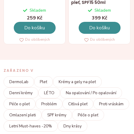
pleť, SPF15 50ml
Skladem
Skladem
259 Kč
399 Kč
Do košíku
Do košíku
Do oblíbených
Do oblíbených
ZAŘAZENO V
DermoLab
Pleť
Krémy a gely na pleť
Denní krémy
LÉTO
Na opalování / Po opalování
Péče o pleť
Problém
Citlivá pleť
Proti vráskám
Omlazení pleti
SPF krémy
Péče o pleť
Letní Must-haves -20%
Dny krásy