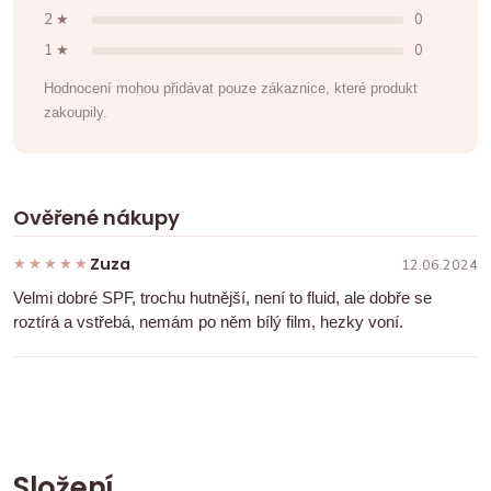
2 ★
0
1 ★
0
Hodnocení mohou přidávat pouze zákaznice, které produkt
zakoupily.
Ověřené nákupy
Zuza
★★★★★
★★★★★
12.06.2024
Velmi dobré SPF, trochu hutnější, není to fluid, ale dobře se
roztírá a vstřebá, nemám po něm bílý film, hezky voní.
Složení