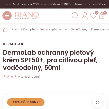
Letní Must-haves ☼ 20 % sleva s kódem SUN20
Nakup se slevou! Zadej kód
0
0
Pleť
Péče o pleť
Krémy a gely na pleť
Denní krémy
DermoLab och
DERMOLAB
DermoLab ochranný pleťový
krém SPF50+, pro citlivou pleť,
voděodolný, 50ml
★★★★★
★★★★★
1 hodnocení
-20% KÓD: SUN20