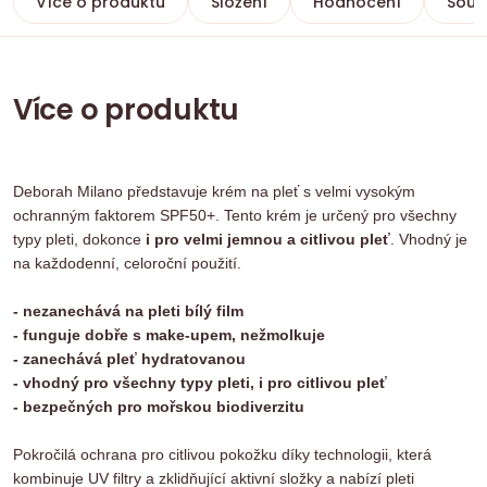
Více o produktu
Složení
Hodnocení
Souvi
Více o produktu
Deborah Milano představuje krém na pleť s velmi vysokým
ochranným faktorem SPF50+. Tento krém je určený pro všechny
typy pleti, dokonce
i pro velmi jemnou a citlivou pleť
. Vhodný je
na každodenní, celoroční použití.
- nezanechává na pleti bílý film
- funguje dobře s make-upem, nežmolkuje
- zanechává pleť hydratovanou
- vhodný pro všechny typy pleti, i pro citlivou pleť
- bezpečných pro mořskou biodiverzitu
Pokročilá ochrana pro citlivou pokožku díky technologii, která
kombinuje UV filtry a zklidňující aktivní složky a nabízí pleti