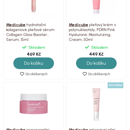
Medicube
hydratační
Medicube
pleťový krém s
kolagenové pleťové sérum
polynukleotidy, PDRN Pink
Collagen Glow Booster
Hyaluronic Moisturizing
Serum, 15ml
Cream, 50ml
Skladem
Skladem
469 Kč
449 Kč
Do košíku
Do košíku
Do oblíbených
Do oblíbených
NOVINKA
Medicube
regenerační
Medicube
intenzivní oční