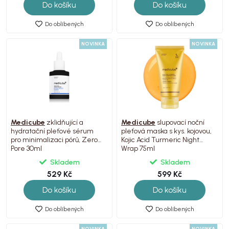
Do košíku
Do košíku
Do oblíbených
Do oblíbených
NOVINKA
NOVINKA
Medicube
zklidňující a
Medicube
slupovací noční
hydratační pleťové sérum
pleťová maska s kys. kojovou,
pro minimalizaci pórů, Zero
Kojic Acid Turmeric Night
Pore 30ml
Wrap 75ml
Skladem
Skladem
529 Kč
599 Kč
Do košíku
Do košíku
Do oblíbených
Do oblíbených
NOVINKA
NOVINKA