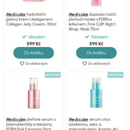
Medicube
hydratační
Medicube
slupovací noční
gelový krém s kolagenem
pleťová maska s PDRN a
Collagen Jelly Cream, 110ml
kofeinem, Pink Caff. Night
Wrap. Mask 75ml
Skladem
Skladem
599 Kč
599 Kč
Do košíku
Do košíku
Do oblíbených
Do oblíbených
NOVINKA
NOVINKA
Medicube
pleťové sérum s
Medicube
sérum s kys.
polynukleotidy a exosomy,
azelaovou, exos. a
PDRN Pink Exosome Shot
mikrospikulemi, Azelaic Acid