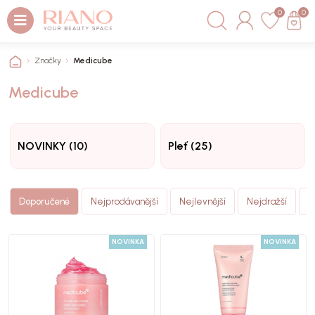
0
0
Značky
Medicube
Medicube
NOVINKY (10)
Pleť (25)
N
Doporučené
Nejprodávanější
Nejlevnější
Nejdražší
(
NOVINKA
NOVINKA