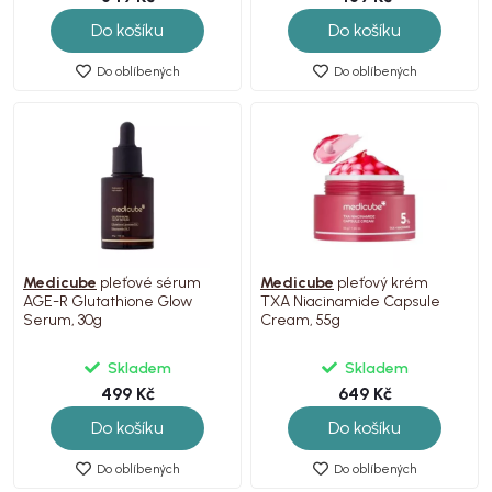
Do košíku
Do košíku
Do oblíbených
Do oblíbených
Medicube
pleťové sérum
Medicube
pleťový krém
AGE-R Glutathione Glow
TXA Niacinamide Capsule
Serum, 30g
Cream, 55g
Skladem
Skladem
499 Kč
649 Kč
Do košíku
Do košíku
Do oblíbených
Do oblíbených