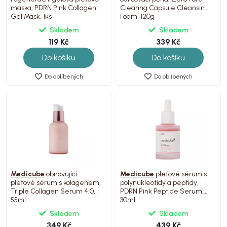
maska, PDRN Pink Collagen
Clearing Capsule Cleansing
Gel Mask, 1ks
Foam, 120g
Skladem
Skladem
119 Kč
339 Kč
Do košíku
Do košíku
Do oblíbených
Do oblíbených
Medicube
obnovující
Medicube
pleťové sérum s
pleťové sérum s kolagenem,
polynukleotidy a peptidy,
Triple Collagen Serum 4.0,
PDRN Pink Peptide Serum,
55ml
30ml
Skladem
Skladem
349 Kč
439 Kč