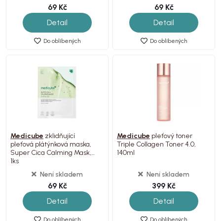
69 Kč
69 Kč
Detail
Detail
Do oblíbených
Do oblíbených
Medicube
zklidňující
Medicube
pleťový toner
pleťová plátýnková maska,
Triple Collagen Toner 4.0,
Super Cica Calming Mask,
140ml
1ks
Není skladem
Není skladem
69 Kč
399 Kč
Detail
Detail
Do oblíbených
Do oblíbených