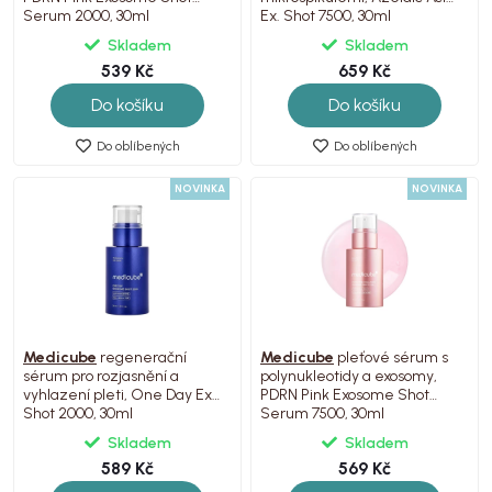
Serum 2000, 30ml
Ex. Shot 7500, 30ml
Skladem
Skladem
539 Kč
659 Kč
Do košíku
Do košíku
Do oblíbených
Do oblíbených
NOVINKA
NOVINKA
Medicube
regenerační
Medicube
pleťové sérum s
sérum pro rozjasnění a
polynukleotidy a exosomy,
vyhlazení pleti, One Day Ex.
PDRN Pink Exosome Shot
Shot 2000, 30ml
Serum 7500, 30ml
Skladem
Skladem
589 Kč
569 Kč