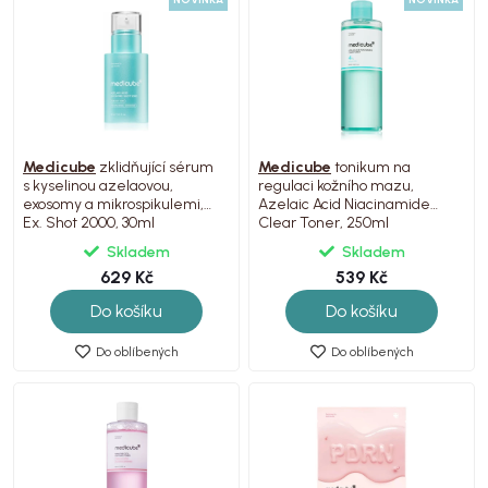
Medicube
zklidňující sérum
Medicube
tonikum na
s kyselinou azelaovou,
regulaci kožního mazu,
exosomy a mikrospikulemi,
Azelaic Acid Niacinamide
Ex. Shot 2000, 30ml
Clear Toner, 250ml
Skladem
Skladem
629 Kč
539 Kč
Do košíku
Do košíku
Do oblíbených
Do oblíbených