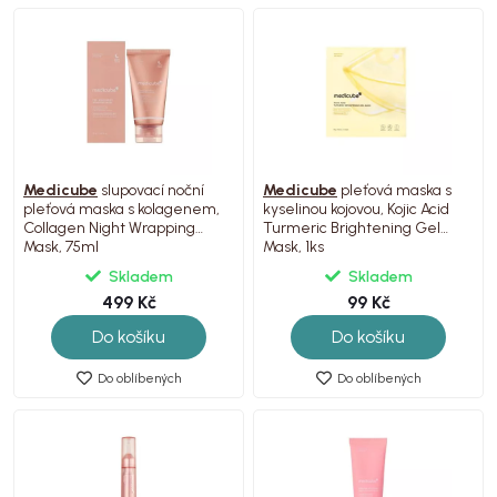
Medicube
slupovací noční
Medicube
pleťová maska s
pleťová maska s kolagenem,
kyselinou kojovou, Kojic Acid
Collagen Night Wrapping
Turmeric Brightening Gel
Mask, 75ml
Mask, 1ks
Skladem
Skladem
499 Kč
99 Kč
Do košíku
Do košíku
Do oblíbených
Do oblíbených