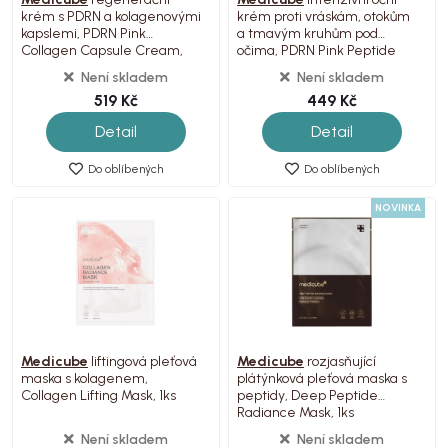
krém s PDRN a kolagenovými
krém proti vráskám, otokům
kapslemi, PDRN Pink
a tmavým kruhům pod
Collagen Capsule Cream,
očima, PDRN Pink Peptide
55g
Eye Cream, 30ml
Není skladem
Není skladem
519 Kč
449 Kč
Detail
Detail
Do oblíbených
Do oblíbených
NOVINKA
Medicube
liftingová pleťová
Medicube
rozjasňující
maska s kolagenem,
plátýnková pleťová maska s
Collagen Lifting Mask, 1ks
peptidy, Deep Peptide
Radiance Mask, 1ks
Není skladem
Není skladem