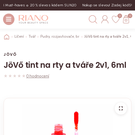
 Must-haves ☼ 20 % sleva s kódem SUN20
Nakup se slevou! Zadej kód
SUN20
0
0
Líčení
Tvář
Pudry, rozjasňovače, bronzery, tvářenky
JöVő tint na rty a tváře 2v1, 6
JÖVŐ
JöVő tint na rty a tváře 2v1, 6ml
★★★★★
★★★★★
0 hodnocení