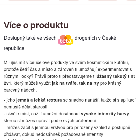
Více o produktu
Dostupný také ve všech
drogeriích v České
republice.
Miluješ mít víceúčelové produkty ve svém kosmetickém kufříku,
protože šetří čas a místo a zároveň ti umožňují experimentovat s
různými looky? Právě proto ti představujeme ti
úžasný tekutý tint
2v1,
který můžeš využít
jak na tváře, tak na rty
pro krásný
barevný nádech.
- jeho
jemná a lehká textura
se snadno nanáší, takže si s aplikací
nemusíš dělat starosti
- skvěle mísí, což ti umožní dosáhnout
vysoké intenzity barvy
,
kterou si můžeš upravit podle svých preferencí
- můžeš začít s jemnou vrstvou pro přirozený vzhled a postupně
přidávat, dokud nedosáhneš požadované intenzity