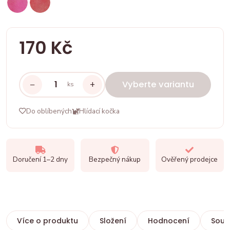
170 Kč
−
+
Vyberte variantu
ks
Do oblíbených
Hlídací kočka
Doručení 1–2 dny
Bezpečný nákup
Ověřený prodejce
Více o produktu
Složení
Hodnocení
Souvi