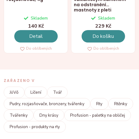
na odstranění
mastnoty z pleti
Skladem
Skladem
140 Kč
229 Kč
Detail
Do košíku
Do oblíbených
Do oblíbených
ZAŘAZENO V
JöVő
Líčení
Tvář
Pudry, rozjasňovače, bronzery, tvářenky
Rty
Rtěnky
Tvářenky
Dny krásy
Profusion - paletky na obličej
Profusion - produkty na rty