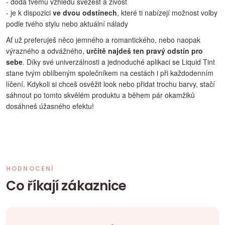
- dodá tvému vzhledu svěžest a živost
- je k dispozici
ve dvou odstínech
, které ti nabízejí možnost volby
podle tvého stylu nebo aktuální nálady
Ať už preferuješ něco jemného a romantického, nebo naopak
výrazného a odvážného,
určitě najdeš ten pravý odstín pro
sebe
. Díky své univerzálnosti a jednoduché aplikaci se Liquid Tint
stane tvým oblíbeným společníkem na cestách i při každodenním
líčení. Kdykoli si chceš osvěžit look nebo přidat trochu barvy, stačí
sáhnout po tomto skvělém produktu a během pár okamžiků
dosáhneš úžasného efektu!
HODNOCENÍ
Co říkají zákaznice