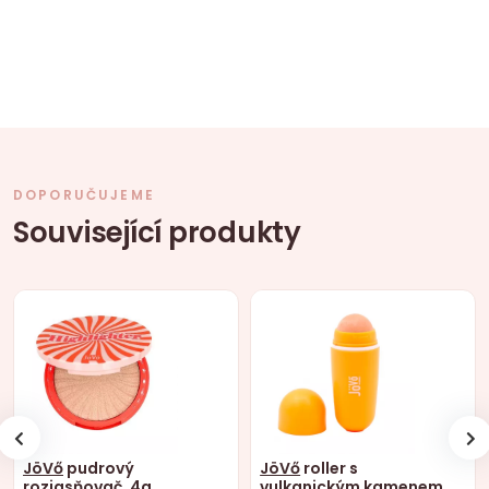
DOPORUČUJEME
Související produkty
JöVő
pudrový
JöVő
roller s
rozjasňovač, 4g
vulkanickým kamenem