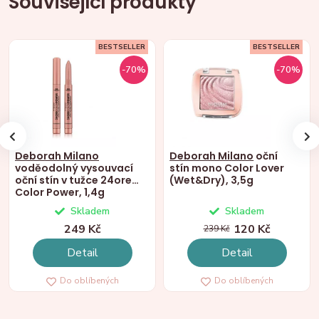
Související produkty
BESTSELLER
BESTSELLER
-70%
-70%
Deborah Milano
Deborah Milano
oční
voděodolný vysouvací
stín mono Color Lover
oční stín v tužce 24ore
(Wet&Dry), 3,5g
Color Power, 1,4g
Skladem
Skladem
249 Kč
120 Kč
239 Kč
Detail
Detail
Do oblíbených
Do oblíbených