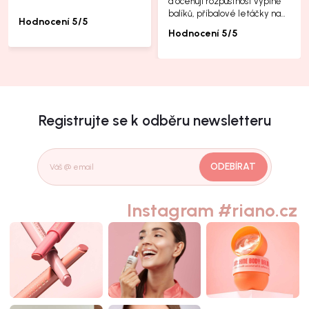
a oceňuji rozpustnost výplně
balíků, příbalové letáčky na
Hodnocení 5/5
další produkty taky jsou super.
Hodnocení 5/5
Registrujte se k odběru newsletteru
ODEBÍRAT
Instagram #riano.cz