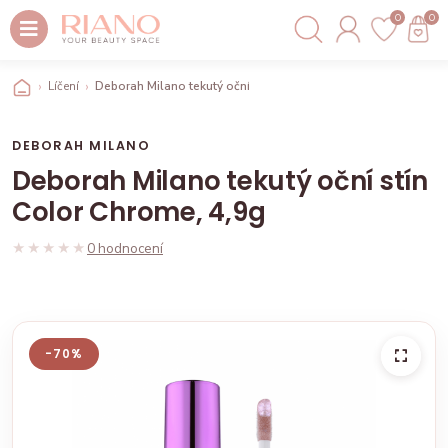
0
0
Líčení
Deborah Milano tekutý oční stín Color Chrome, 4,9g
DEBORAH MILANO
Deborah Milano tekutý oční stín
Color Chrome, 4,9g
★★★★★
★★★★★
0 hodnocení
-70%