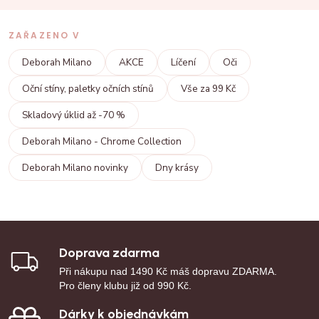
ZAŘAZENO V
Deborah Milano
AKCE
Líčení
Oči
Oční stíny, paletky očních stínů
Vše za 99 Kč
Skladový úklid až -70 %
Deborah Milano - Chrome Collection
Deborah Milano novinky
Dny krásy
Doprava zdarma
Při nákupu nad 1490 Kč máš dopravu ZDARMA.
Pro členy klubu již od 990 Kč.
Dárky k objednávkám