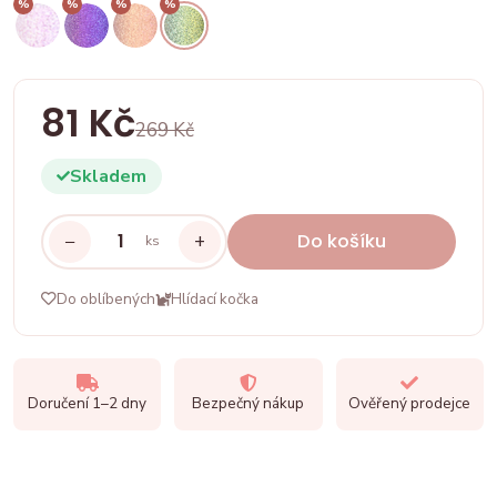
%
%
%
%
81 Kč
269 Kč
Skladem
−
+
Do košíku
ks
Do oblíbených
Hlídací kočka
Doručení 1–2 dny
Bezpečný nákup
Ověřený prodejce