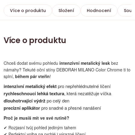
Více o produktu
Složení
Hodnocení
Souvi
Více o produktu
Chceš dodat svému pohledu
intenzivní metalický lesk
bez
námahy? Tekuté oční stíny DEBORAH MILANO Color Chrome ti to
splní,
během pár vteřin
!
intenzivní metalický efekt
pro nepřehlédnutelné líčení
rychleschnoucí lehká textura
, která nezatěžuje víčka
dlouhotrvající výdrž
po celý den
precizní aplikátor
pro snadné a přesné nanášení
Proč je musíš mít ve své rutině?
✔ Rozjasní tvůj pohled jediným tahem
✔ Perfektní volba na rychlé i výrazné líčení