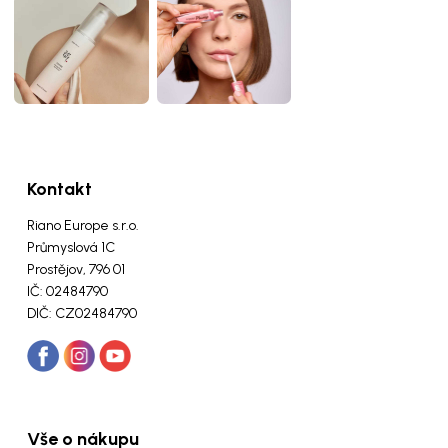
Kontakt
Riano Europe s.r.o.
Průmyslová 1C
Prostějov, 796 01
IČ: 02484790
DIČ: CZ02484790
Vše o nákupu