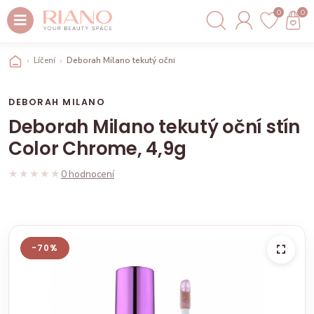
0
0
Líčení
Deborah Milano tekutý oční stín Color Chrome, 4,9g
DEBORAH MILANO
Deborah Milano tekutý oční stín
Color Chrome, 4,9g
★★★★★
★★★★★
0 hodnocení
-70%