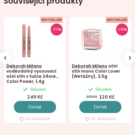
Související produkty
BESTSELLER
BESTSELLER
-70%
-70%
Deborah Milano
Deborah Milano
oční
voděodolný vysouvací
stín mono Color Lover
oční stín v tužce 24ore
(Wet&Dry), 3,5g
Color Power, 1,4g
Skladem
Skladem
249 Kč
120 Kč
239 Kč
Detail
Detail
Do oblíbených
Do oblíbených