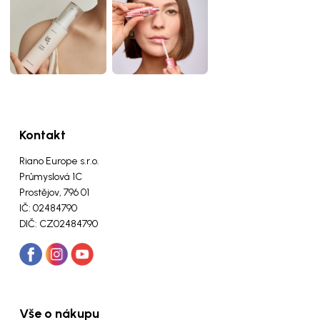
Kontakt
Riano Europe s.r.o.
Průmyslová 1C
Prostějov, 796 01
IČ: 02484790
DIČ: CZ02484790
Vše o nákupu