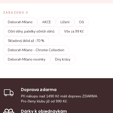
ZAŘAZENO V
Deborah Milano
AKCE
Líčení
Oči
Oční stíny, paletky očních stínů
Vše za 99 Kč
Skladový úklid až -70 %
Deborah Milano - Chrome Collection
Deborah Milano novinky
Dny krásy
Doprava zdarma
Při nákupu nad 1490 Kč máš dopravu ZDARMA.
Pro členy klubu již od 990 Kč.
Dárky k objednávkám