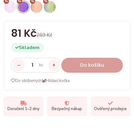
%
%
%
%
81 Kč
269 Kč
Skladem
−
+
Do košíku
ks
Do oblíbených
Hlídací kočka
Doručení 1–2 dny
Bezpečný nákup
Ověřený prodejce