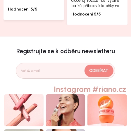
a oceňuji rozpustnost výplně
balíků, příbalové letáčky na
Hodnocení 5/5
další produkty taky jsou super.
Hodnocení 5/5
Registrujte se k odběru newsletteru
ODEBÍRAT
Instagram #riano.cz