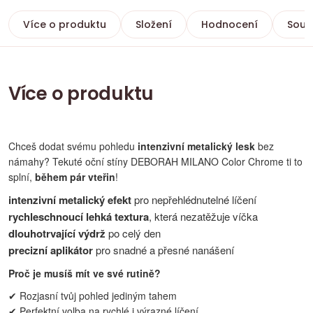
Více o produktu
Složení
Hodnocení
Souvi
Více o produktu
Chceš dodat svému pohledu
intenzivní metalický lesk
bez
námahy? Tekuté oční stíny DEBORAH MILANO Color Chrome ti to
splní,
během pár vteřin
!
intenzivní metalický efekt
pro nepřehlédnutelné líčení
rychleschnoucí lehká textura
, která nezatěžuje víčka
dlouhotrvající výdrž
po celý den
precizní aplikátor
pro snadné a přesné nanášení
Proč je musíš mít ve své rutině?
✔ Rozjasní tvůj pohled jediným tahem
✔ Perfektní volba na rychlé i výrazné líčení