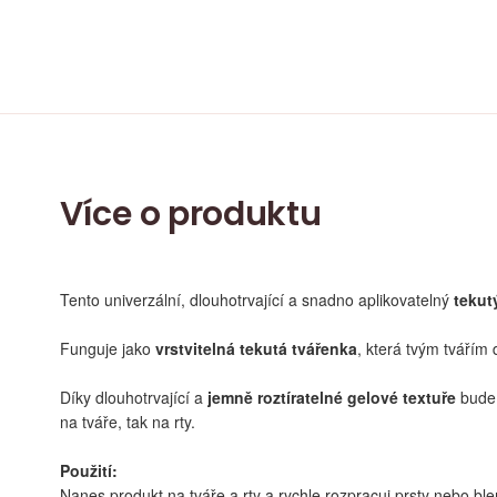
Více o produktu
Tento univerzální, dlouhotrvající a snadno aplikovatelný
tekut
Funguje jako
vrstvitelná tekutá tvářenka
, která tvým tvářím
Díky dlouhotrvající a
jemně roztíratelné gelové textuře
bude 
na tváře, tak na rty.
Použití:
Nanes produkt na tváře a rty a rychle rozpracuj prsty nebo bl