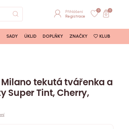
0
0
Přihlášení
Registrace
I
SADY
ÚKLID
DOPLŇKY
ZNAČKY
KLUB
O
Milano tekutá tvářenka a
ty Super Tint, Cherry,
ení