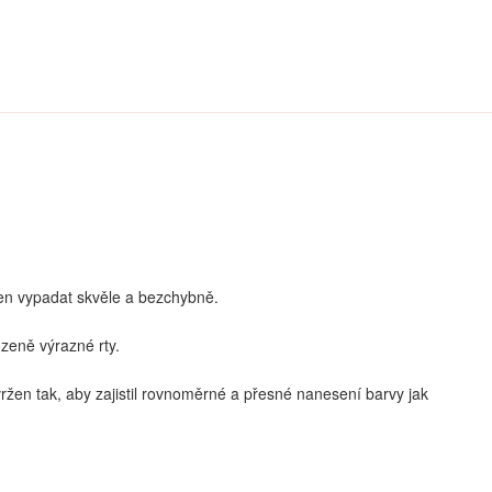
den vypadat skvěle a bezchybně.
irozeně výrazné rty.
vržen tak, aby zajistil rovnoměrné a přesné nanesení barvy jak