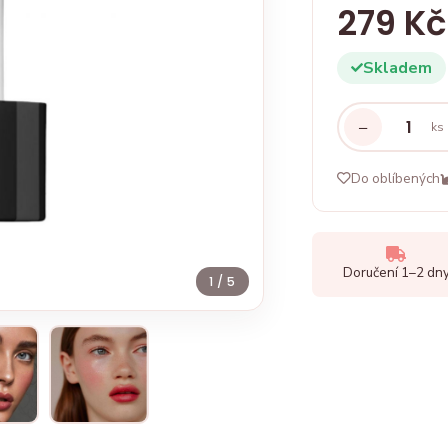
279 Kč
Skladem
−
ks
Do oblíbených
Doručení 1–2 dn
1
/ 5