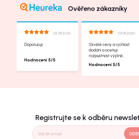
Ověřeno zákazníky
05.08.2026
03.08.2026
Doporucuji
Skvělé ceny a rychlost
dodání a oceňuji
rozpustnost výplně
Hodnocení 5/5
balíků, příbalové letáčky
Hodnocení 5/5
na další produkty taky
jsou super.
Registrujte se k odběru newsle
ODE