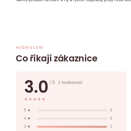
HODNOCENÍ
Co říkají zákaznice
3.0
/ 5 · 1 hodnocení
★★★★★
★★★★★
5 ★
0
4 ★
0
3 ★
1