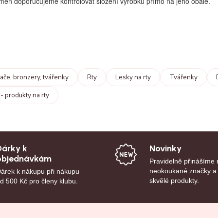
měn doporučujeme kontrolovat složení výrobku přímo na jeho obale.
ače, bronzery, tvářenky
Rty
Lesky na rty
Tvářenky
- produkty na rty
Dárky k
Novinky
objednávkám
Pravidelně přinášíme
neokoukané značky a
árek k nákupu při nákupu
skvělé produkty.
d 500 Kč pro členy klubu.