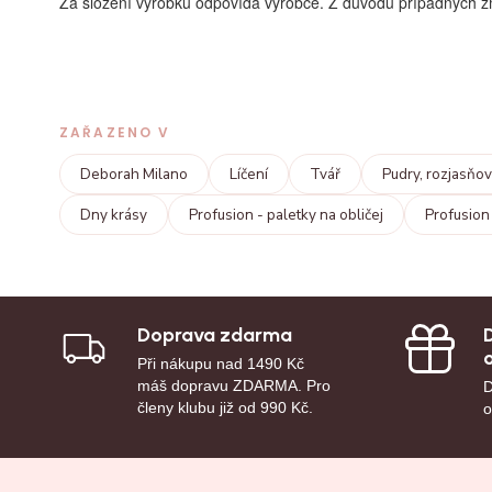
Za složení výrobku odpovídá výrobce. Z důvodu případných z
ZAŘAZENO V
Deborah Milano
Líčení
Tvář
Pudry, rozjasňov
Dny krásy
Profusion - paletky na obličej
Profusion 
Doprava zdarma
Při nákupu nad 1490 Kč
máš dopravu ZDARMA. Pro
D
členy klubu již od 990 Kč.
o