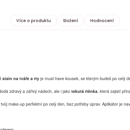
Více o produktu
Složení
Hodnocení
ý stain na tváře a rty
je must-have kousek, se kterým budeš po celý 
 dodá zdravý a zářivý nádech, ale i jako
tekutá rtěnka
, která zajistí př
tvůj make-up perfektní po celý den, bez potřeby úprav. Aplikátor je na
enderem.