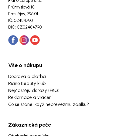
Riano Europe s.r.o.
Průmyslová 1C
Prostějov, 796 01
IČ: 02484790
DIČ: CZ02484790
Vše o nákupu
Doprava a platba
Riano Beauty klub
Nejčastější dotazy (FAQ)
Reklamace a vrácení
Co se stane, když nepřevezmu zásilku?
Zákaznická péče
Obchodní podmínky