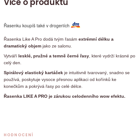
Více o produktu
Řasenku koupíš také v drogeriích
Řasenka Like A Pro dodá tvým řasám
extrémní délku a
dramatický objem
jako ze salonu.
Vytváří
lesklé, pružné a temně černé řasy
, které vydrží krásné po
celý den.
Spirálový elastický kartáček
je intuitivně tvarovaný, snadno se
používá, poskytuje vysoce přesnou aplikaci od kořínků ke
konečkům a pokrývá řasy po celé délce.
Řasenka LIKE A PRO je zárukou celodenního wow efektu.
HODNOCENÍ