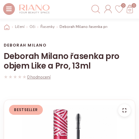
0
0
Líčení
Oči
Řasenky
Deborah Milano řasenka pro objem Like a Pr
DEBORAH MILANO
Deborah Milano řasenka pro
objem Like a Pro, 13ml
★★★★★
★★★★★
0 hodnocení
BESTSELLER