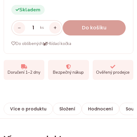
Skladem
−
+
Do košíku
ks
Do oblíbených
Hlídací kočka
Doručení 1–2 dny
Bezpečný nákup
Ověřený prodejce
Více o produktu
Složení
Hodnocení
Souvi