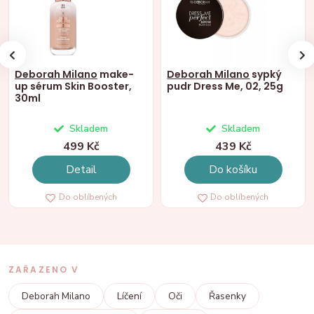
Deborah Milano
make-
Deborah Milano
sypký
up sérum Skin Booster,
pudr Dress Me, 02, 25g
30ml
Skladem
Skladem
499 Kč
439 Kč
Detail
Do košíku
Do oblíbených
Do oblíbených
ZAŘAZENO V
Deborah Milano
Líčení
Oči
Řasenky