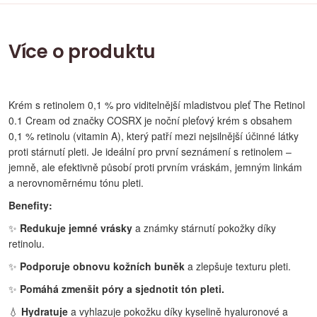
Více o produktu
Krém s retinolem 0,1 % pro viditelnější mladistvou pleť The Retinol
0.1 Cream od značky COSRX je noční pleťový krém s obsahem
0,1 % retinolu (vitamin A), který patří mezi nejsilnější účinné látky
proti stárnutí pleti. Je ideální pro první seznámení s retinolem –
jemně, ale efektivně působí proti prvním vráskám, jemným linkám
a nerovnoměrnému tónu pleti.
Benefity:
✨
Redukuje jemné vrásky
a známky stárnutí pokožky díky
retinolu.
✨
Podporuje obnovu kožních buněk
a zlepšuje texturu pleti.
✨
Pomáhá zmenšit póry a sjednotit tón pleti.
💧
Hydratuje
a vyhlazuje pokožku díky kyselině hyaluronové a