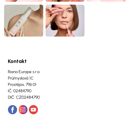
Kontakt
Riano Europe s.r.o.
Průmyslová 1C
Prostějov, 796 01
IČ: 02484790
DIČ: CZ02484790