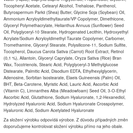
Tocopheryl Acetate, Cetearyl Alcohol, Trehalose, Panthenol,
Butyrospermum Parkii (Shea) Butter, Glycine Soja (Soybean) Oil,
Ammonium Acryloyldimethyltaurate/VP Copolymer, Dimethicone,
Glyceryl Polymethacrylate, Helianthus Annuus (Sunflower) Seed
Oil, Polyglyceryl-10 Stearate, Hydrogenated Lecithin, Hydroxyethyl
Acrylate/Sodium Acryloyldimethyl Taurate Copolymer, Carbomer,
Tromethamine, Glyceryl Stearate, Polysilicone-11, Sodium Sulfite,
Tocopherol, Daucus Carota Sativa (Carrot) Root Extract, Retinol
(0,1 %), Allantoin, Glyceryl Caprylate, Oryza Sativa (Rice) Bran
Wax, Tocotrienols, Stearic Acid, Polyglyceryl-3 Methylglucose
Distearate, Palmitic Acid, Disodium EDTA, Ethylhexylglycerin,
Adenosine, Sorbitan Isostearate, Elaeis Guineensis (Palm) Oil,
BHT, Beta-Carotene, Myristic Acid, Lauric Acid, Ascorbic Acid
(Vitamin C), Limnanthes Alba (Meadowfoam) Seed Oil, 3-O-Ethyl
Ascorbic Acid, Glutathione, Sodium Hyaluronate, 1,2-Hexanediol,
Hydrolyzed Hyaluronic Acid, Sodium Hyaluronate Crosspolymer,
Hyaluronic Acid, Sodium Acetylated Hyaluronate
Za složení výrobku odpovídá výrobce. Z důvodu případných změn
doporučujeme kontrolovat složení výrobku přímo na jeho obale.