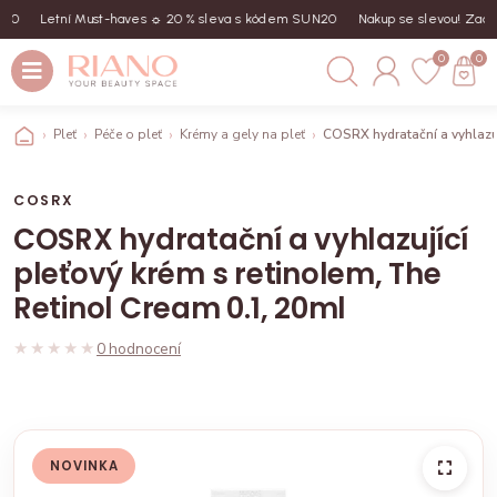
Letní Must-haves ☼ 20 % sleva s kódem SUN20
Nakup se slevou! Zadej k
0
0
Pleť
Péče o pleť
Krémy a gely na pleť
COSRX hydratační a vyhlazuj
COSRX
COSRX hydratační a vyhlazující
pleťový krém s retinolem, The
Retinol Cream 0.1, 20ml
★★★★★
★★★★★
0 hodnocení
NOVINKA