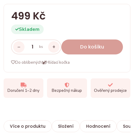
499 Kč
Skladem
−
+
Do košíku
ks
Do oblíbených
Hlídací kočka
Doručení 1–2 dny
Bezpečný nákup
Ověřený prodejce
Více o produktu
Složení
Hodnocení
Souvi