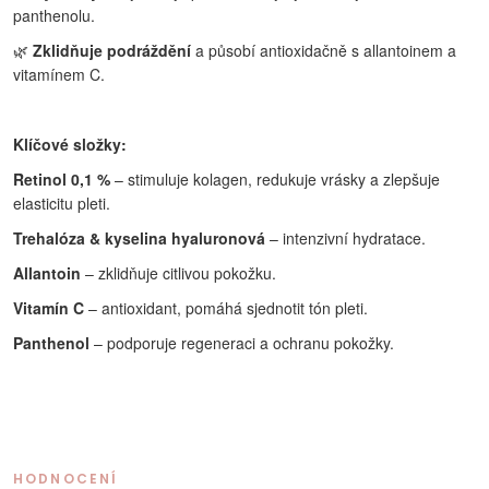
panthenolu.
🌿
Zklidňuje podráždění
a působí antioxidačně s allantoinem a
vitamínem C.
Klíčové složky:
Retinol 0,1 %
– stimuluje kolagen, redukuje vrásky a zlepšuje
elasticitu pleti.
Trehalóza & kyselina hyaluronová
– intenzivní hydratace.
Allantoin
– zklidňuje citlivou pokožku.
Vitamín C
– antioxidant, pomáhá sjednotit tón pleti.
Panthenol
– podporuje regeneraci a ochranu pokožky.
HODNOCENÍ