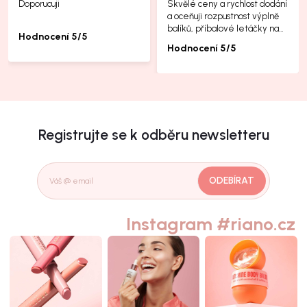
Doporucuji
Skvělé ceny a rychlost dodání
a oceňuji rozpustnost výplně
balíků, příbalové letáčky na
Hodnocení 5/5
další produkty taky jsou super.
Hodnocení 5/5
Registrujte se k odběru newsletteru
ODEBÍRAT
Instagram #riano.cz