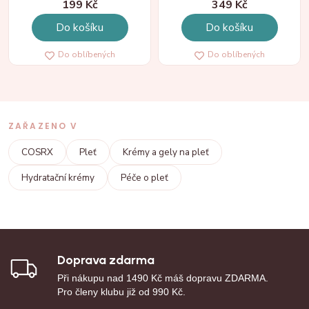
199 Kč
349 Kč
Do košíku
Do košíku
Do oblíbených
Do oblíbených
ZAŘAZENO V
COSRX
Pleť
Krémy a gely na pleť
Hydratační krémy
Péče o pleť
Doprava zdarma
Při nákupu nad 1490 Kč máš dopravu ZDARMA.
Pro členy klubu již od 990 Kč.