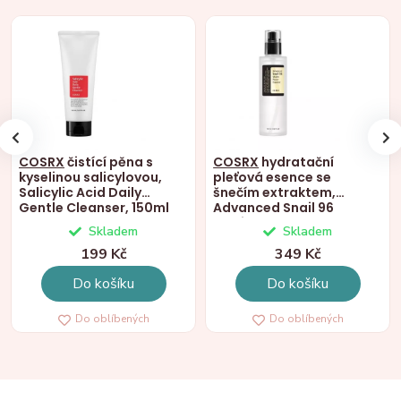
COSRX
čistící pěna s
COSRX
hydratační
kyselinou salicylovou,
pleťová esence se
Salicylic Acid Daily
šnečím extraktem,
Gentle Cleanser, 150ml
Advanced Snail 96
Mucin, 100ml
Skladem
Skladem
199 Kč
349 Kč
Do košíku
Do košíku
Do oblíbených
Do oblíbených