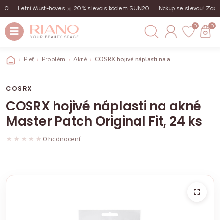
Letní Must-haves ☼ 20 % sleva s kódem SUN20
Nakup se slevou! Zadej k
0
0
Pleť
Problém
Akné
COSRX hojivé náplasti na akné Master Patch Or
COSRX
COSRX hojivé náplasti na akné
Master Patch Original Fit, 24 ks
★★★★★
★★★★★
0 hodnocení