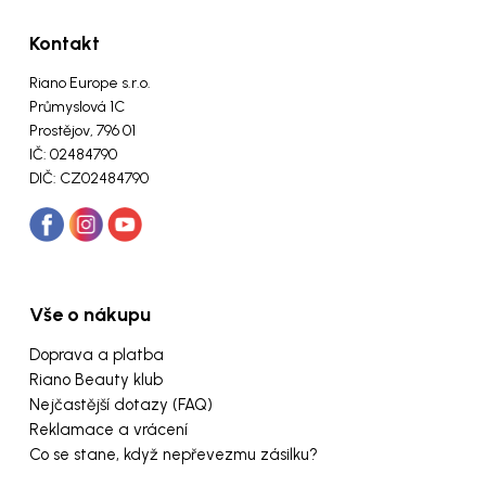
Kontakt
Riano Europe s.r.o.
Průmyslová 1C
Prostějov, 796 01
IČ: 02484790
DIČ: CZ02484790
Vše o nákupu
Doprava a platba
Riano Beauty klub
Nejčastější dotazy (FAQ)
Reklamace a vrácení
Co se stane, když nepřevezmu zásilku?