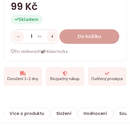
99 Kč
Skladem
−
+
Do košíku
ks
Do oblíbených
Hlídací kočka
Doručení 1–2 dny
Bezpečný nákup
Ověřený prodejce
Více o produktu
Složení
Hodnocení
Souvi