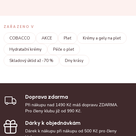
ZAŘAZENO V
COBACCO
AKCE
Pleť
Krémy a gely na pleť
Hydratační krémy
Péče o pleť
Skladový úklid až -70 %
Dny krásy
Doprava zdarma
Při nákupu nad 1490 Kč máš dopravu ZDARMA.
Pro členy klubu již od 990 Kč.
Dárky k objednávkám
Dárek k nákupu při nákupu od 500 Kč pro členy