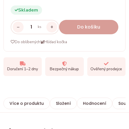
Skladem
−
+
Do košíku
ks
Do oblíbených
Hlídací kočka
Doručení 1–2 dny
Bezpečný nákup
Ověřený prodejce
Více o produktu
Složení
Hodnocení
Souvi