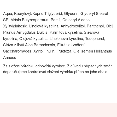
Aqua, Kaprylový/Kapric Triglycerid, Glycerin, Glyceryl Stearát
SE, Máslo Butyrospermum Parkii, Cetearyl Alcohol,
Xylitylglukosid, Linolová kyselina, Anhydroxylitol, Panthenol, Olej
Prunus Amygdalus Dulcis, Palmitová kyselina, Stearová
kyselina, Olejová kyselina, Linolenová kyselina, Tocopherol,
Šťáva z listů Aloe Barbadensis, Filtrát z kvašení
Saccharomyces, Xylitol, Inulin, Fruktóza, Olej semen Helianthus
Annuus
Za složení výrobku odpovídá výrobce. Z důvodu případných změn
doporučujeme kontrolovat složení výrobku přímo na jeho obale.