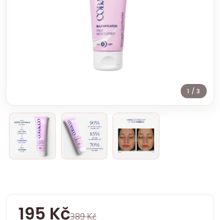
1
/ 3
195 Kč
389 Kč