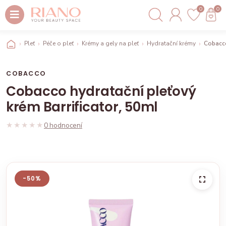
0
0
Pleť
Péče o pleť
Krémy a gely na pleť
Hydratační krémy
Cobacco
COBACCO
Cobacco hydratační pleťový
krém Barrificator, 50ml
★★★★★
★★★★★
0 hodnocení
-50%