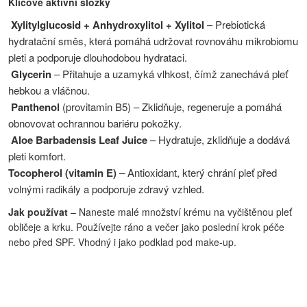
Klíčové aktivní složky
Xylitylglucosid + Anhydroxylitol + Xylitol
– Prebiotická
hydratační směs, která pomáhá udržovat rovnováhu mikrobiomu
pleti a podporuje dlouhodobou hydrataci.
Glycerin
– Přitahuje a uzamyká vlhkost, čímž zanechává pleť
hebkou a vláčnou.
Panthenol
(provitamin B5) – Zklidňuje, regeneruje a pomáhá
obnovovat ochrannou bariéru pokožky.
Aloe Barbadensis Leaf Juice
– Hydratuje, zklidňuje a dodává
pleti komfort.
Tocopherol (vitamin E)
– Antioxidant, který chrání pleť před
volnými radikály a podporuje zdravý vzhled.
Jak používat
– Naneste malé množství krému na vyčištěnou pleť
obličeje a krku. Používejte ráno a večer jako poslední krok péče
nebo před SPF. Vhodný i jako podklad pod make-up.