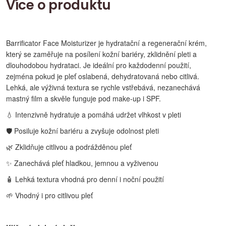
Více o produktu
Barrificator Face Moisturizer je hydratační a regenerační krém,
který se zaměřuje na posílení kožní bariéry, zklidnění pleti a
dlouhodobou hydrataci. Je ideální pro každodenní použití,
zejména pokud je pleť oslabená, dehydratovaná nebo citlivá.
Lehká, ale výživná textura se rychle vstřebává, nezanechává
mastný film a skvěle funguje pod make-up i SPF.
💧 Intenzivně hydratuje a pomáhá udržet vlhkost v pleti
🛡️ Posiluje kožní bariéru a zvyšuje odolnost pleti
🌿 Zklidňuje citlivou a podrážděnou pleť
✨ Zanechává pleť hladkou, jemnou a vyživenou
🧴 Lehká textura vhodná pro denní i noční použití
🌱 Vhodný i pro citlivou pleť