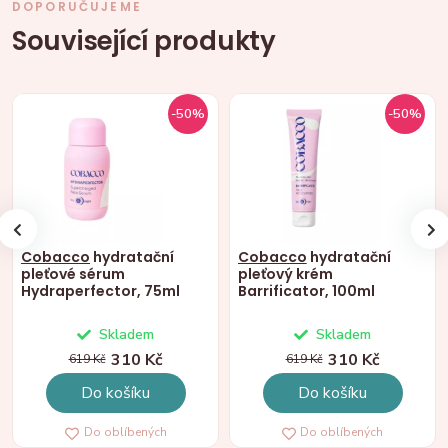
DOPORUČUJEME
Související produkty
-50%
-50%
Cobacco
hydratační
Cobacco
hydratační
pleťové sérum
pleťový krém
Hydraperfector, 75ml
Barrificator, 100ml
Skladem
Skladem
310 Kč
310 Kč
619 Kč
619 Kč
Do košíku
Do košíku
Do oblíbených
Do oblíbených