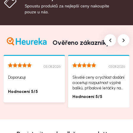
Spoustu produktů za nejlepší ceny nakoupíte
pouze u nás.
Ověřeno zákazníky
05.08.2026
03.08.2026
Doporucuji
Skvělé ceny a rychlost dodání
a oceňuji rozpustnost výplně
balíků, příbalové letáčky na
Hodnocení 5/5
další produkty taky jsou super.
Hodnocení 5/5