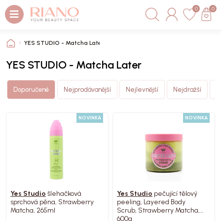
0
0
YES STUDIO - Matcha Later
YES STUDIO - Matcha Later
N
Doporučené
Nejprodávanější
Nejlevnější
Nejdražší
(
NOVINKA
NOVINKA
Yes Studio
šlehačková
Yes Studio
pečující tělový
sprchová pěna, Strawberry
peeling, Layered Body
Matcha, 265ml
Scrub, Strawberry Matcha,
600g