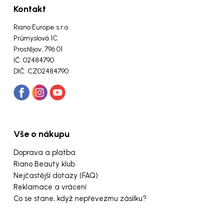
Kontakt
Riano Europe s.r.o.
Průmyslová 1C
Prostějov, 796 01
IČ: 02484790
DIČ: CZ02484790
Vše o nákupu
Doprava a platba
Riano Beauty klub
Nejčastější dotazy (FAQ)
Reklamace a vrácení
Co se stane, když nepřevezmu zásilku?