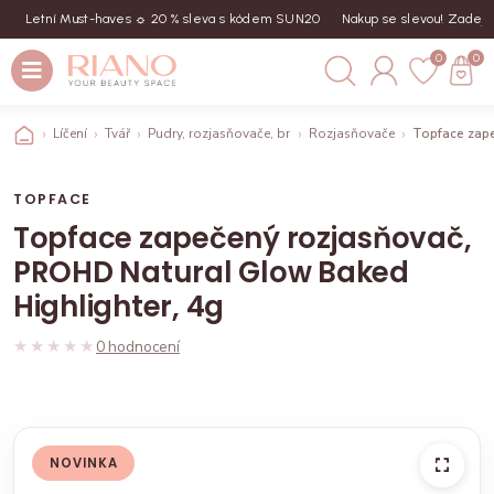
Letní Must-haves ☼ 20 % sleva s kódem SUN20
Nakup se slevou! Zadej k
0
0
Líčení
Tvář
Pudry, rozjasňovače, bronzery, tvářenky
Rozjasňovače
Topface zape
TOPFACE
Topface zapečený rozjasňovač,
PROHD Natural Glow Baked
Highlighter, 4g
★★★★★
★★★★★
0 hodnocení
NOVINKA