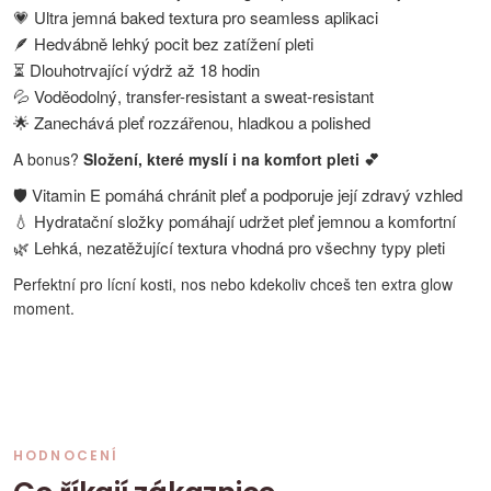
💗 Ultra jemná baked textura pro seamless aplikaci
🪶 Hedvábně lehký pocit bez zatížení pleti
⏳ Dlouhotrvající výdrž až 18 hodin
💦 Voděodolný, transfer-resistant a sweat-resistant
🌟 Zanechává pleť rozzářenou, hladkou a polished
A bonus?
Složení, které myslí i na komfort pleti 💕
🛡️ Vitamin E pomáhá chránit pleť a podporuje její zdravý vzhled
💧 Hydratační složky pomáhají udržet pleť jemnou a komfortní
🌿 Lehká, nezatěžující textura vhodná pro všechny typy pleti
Perfektní pro lícní kosti, nos nebo kdekoliv chceš ten extra glow
moment.
HODNOCENÍ