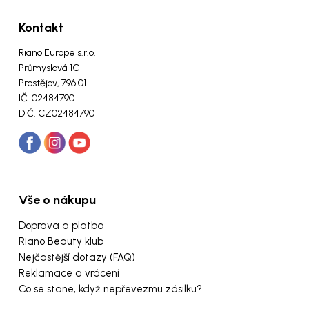
Kontakt
Riano Europe s.r.o.
Průmyslová 1C
Prostějov, 796 01
IČ: 02484790
DIČ: CZ02484790
Vše o nákupu
Doprava a platba
Riano Beauty klub
Nejčastější dotazy (FAQ)
Reklamace a vrácení
Co se stane, když nepřevezmu zásilku?