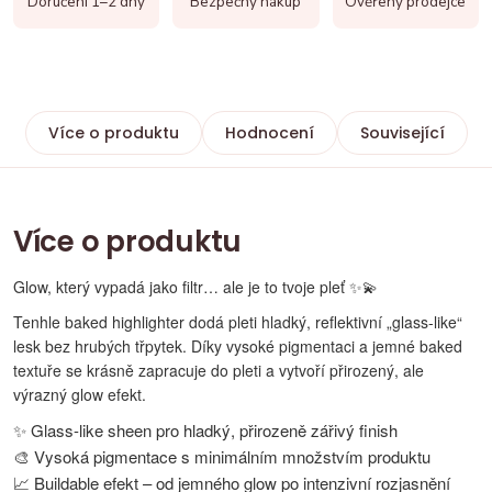
Doručení 1–2 dny
Bezpečný nákup
Ověřený prodejce
Více o produktu
Hodnocení
Související
Více o produktu
Glow, který vypadá jako filtr… ale je to tvoje pleť ✨💫
Tenhle baked highlighter dodá pleti hladký, reflektivní „glass-like“
lesk bez hrubých třpytek. Díky vysoké pigmentaci a jemné baked
textuře se krásně zapracuje do pleti a vytvoří přirozený, ale
výrazný glow efekt.
✨ Glass-like sheen pro hladký, přirozeně zářivý finish
🎨 Vysoká pigmentace s minimálním množstvím produktu
📈 Buildable efekt – od jemného glow po intenzivní rozjasnění