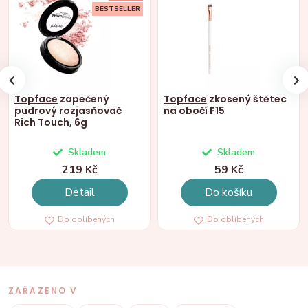
BESTSELLER
Topface
zapečený
Topface
zkosený štětec
pudrový rozjasňovač
na obočí F15
Rich Touch, 6g
Skladem
Skladem
219 Kč
59 Kč
Detail
Do košíku
Do oblíbených
Do oblíbených
ZAŘAZENO V