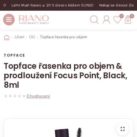
Letní Must-haves ☼ 20 % sleva s kódem SUN20
Nakup se slevou! Zadej k
0
0
Líčení
Oči
Topface řasenka pro objem & prodloužení Focus Point, 
TOPFACE
Topface řasenka pro objem &
prodloužení Focus Point, Black,
8ml
★★★★★
★★★★★
0 hodnocení