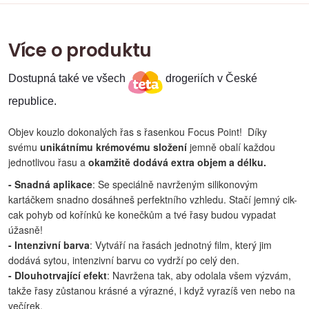
Více o produktu
Dostupná také ve všech
drogeriích v České
republice.
Objev kouzlo dokonalých řas s řasenkou Focus Point!
Díky
svému
unikátnímu krémovému složení
jemně obalí každou
jednotlivou řasu a
o
kamžitě dodává extra objem a délku.
- Snadná aplikace
: Se speciálně navrženým silikonovým
kartáčkem snadno dosáhneš perfektního vzhledu. Stačí jemný cik-
cak pohyb od kořínků ke konečkům a tvé řasy budou vypadat
úžasně!
- Intenzivní barva
: Vytváří na řasách jednotný film, který jim
dodává sytou, intenzivní barvu co vydrží po celý den.
- Dlouhotrvající efekt
: Navržena tak, aby odolala všem výzvám,
takže řasy zůstanou krásné a výrazné, i když vyrazíš ven nebo na
večírek.