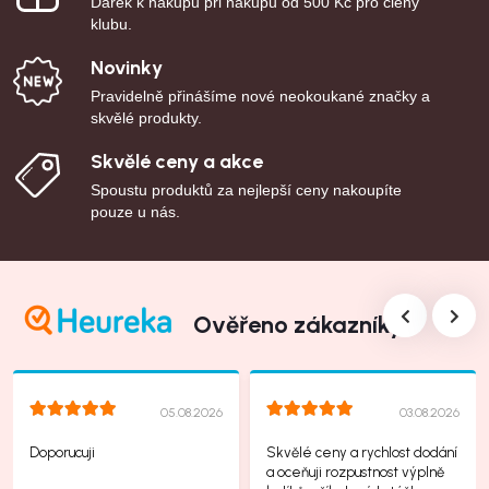
Dárek k nákupu při nákupu od 500 Kč pro členy
klubu.
Novinky
Pravidelně přinášíme nové neokoukané značky a
skvělé produkty.
Skvělé ceny a akce
Spoustu produktů za nejlepší ceny nakoupíte
pouze u nás.
Ověřeno zákazníky
05.08.2026
03.08.2026
Doporucuji
Skvělé ceny a rychlost dodání
a oceňuji rozpustnost výplně