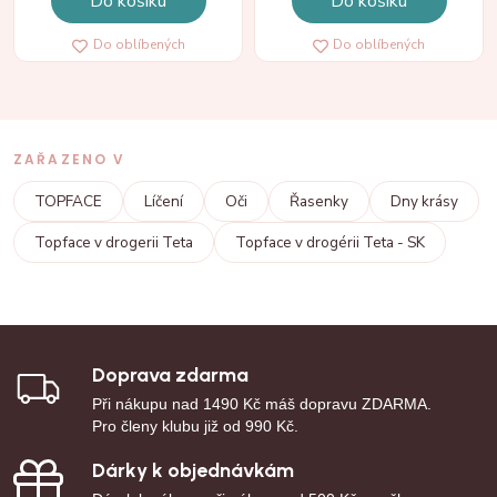
Do košíku
Do košíku
Do oblíbených
Do oblíbených
ZAŘAZENO V
TOPFACE
Líčení
Oči
Řasenky
Dny krásy
Topface v drogerii Teta
Topface v drogérii Teta - SK
Doprava zdarma
Při nákupu nad 1490 Kč máš dopravu ZDARMA.
Pro členy klubu již od 990 Kč.
Dárky k objednávkám