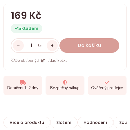
169 Kč
Skladem
−
+
Do košíku
ks
Do oblíbených
Hlídací kočka
Doručení 1–2 dny
Bezpečný nákup
Ověřený prodejce
Více o produktu
Složení
Hodnocení
Souvi