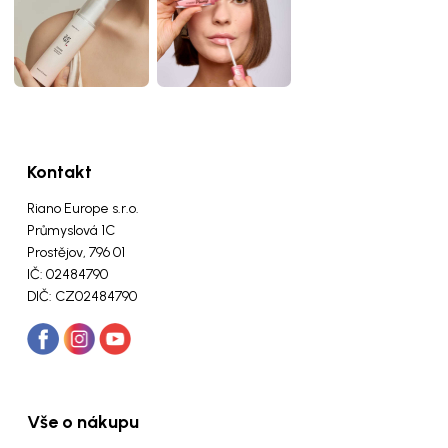
Kontakt
Riano Europe s.r.o.
Průmyslová 1C
Prostějov, 796 01
IČ: 02484790
DIČ: CZ02484790
Vše o nákupu