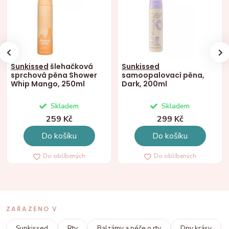
Sunkissed
šlehačková
Sunkissed
sprchová pěna Shower
samoopalovací pěna,
Whip Mango, 250ml
Dark, 200ml
Skladem
Skladem
259 Kč
299 Kč
Do košíku
Do košíku
Do oblíbených
Do oblíbených
ZAŘAZENO V
Sunkissed
Rty
Balzámy a péče o rty
Dny krásy