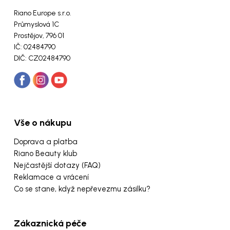
Riano Europe s.r.o.
Průmyslová 1C
Prostějov, 796 01
IČ: 02484790
DIČ: CZ02484790
Vše o nákupu
Doprava a platba
Riano Beauty klub
Nejčastější dotazy (FAQ)
Reklamace a vrácení
Co se stane, když nepřevezmu zásilku?
Zákaznická péče