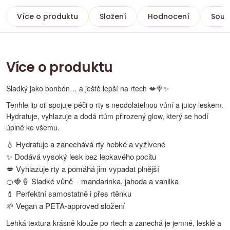
Více o produktu
Složení
Hodnocení
Souvi
Více o produktu
Sladký jako bonbón… a ještě lepší na rtech 💋🍭✨
Tenhle lip oil spojuje péči o rty s neodolatelnou vůní a juicy leskem.
Hydratuje, vyhlazuje a dodá rtům přirozený glow, který se hodí
úplně ke všemu.
💧 Hydratuje a zanechává rty hebké a vyživené
✨ Dodává vysoký lesk bez lepkavého pocitu
💋 Vyhlazuje rty a pomáhá jim vypadat plnější
🍊🍓🍦 Sladké vůně – mandarinka, jahoda a vanilka
💄 Perfektní samostatně i přes rtěnku
🌱 Vegan a PETA-approved složení
Lehká textura krásně klouže po rtech a zanechá je jemné, lesklé a