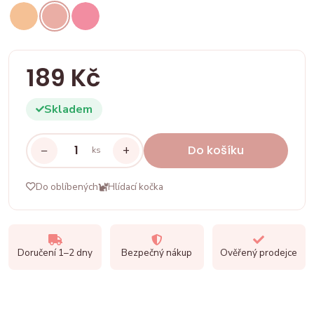
189 Kč
Skladem
−
+
Do košíku
ks
Do oblíbených
Hlídací kočka
Doručení 1–2 dny
Bezpečný nákup
Ověřený prodejce