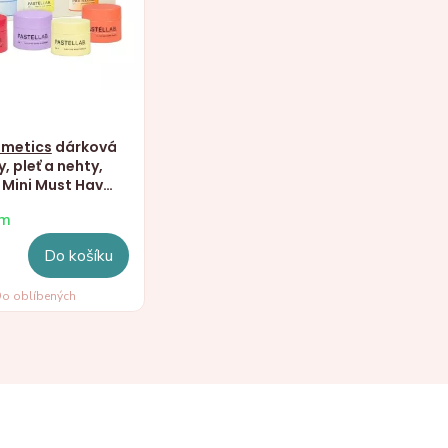
smetics
dárková
, pleť a nehty,
 Mini Must Have
em
Do košíku
o oblíbených