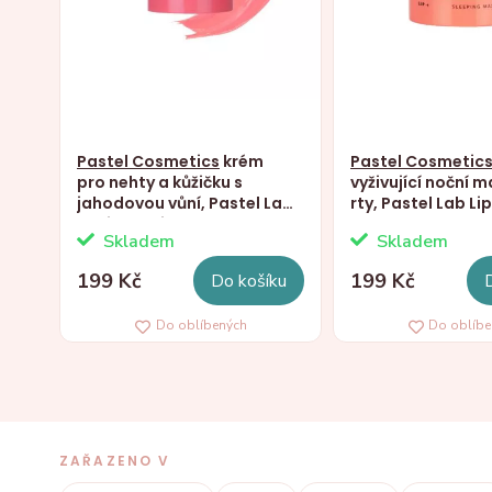
Pastel Cosmetics
krém
Pastel Cosmetic
pro nehty a kůžičku s
vyživující noční 
jahodovou vůní, Pastel Lab
rty, Pastel Lab Li
Cuticle Nail Care Cream,
Mask Peach, 10g
Skladem
Skladem
10g
199 Kč
199 Kč
Do košíku
Do oblíbených
Do oblíb
ZAŘAZENO V