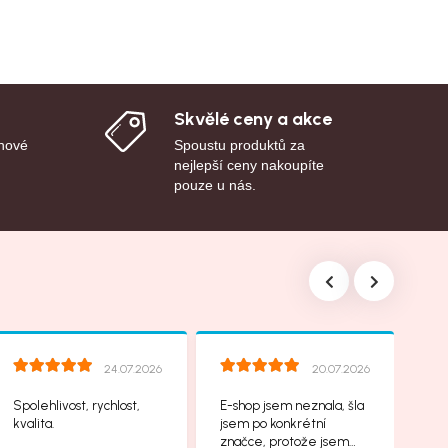
Skvělé ceny a akce
 nové
Spoustu produktů za
nejlepší ceny nakoupíte
pouze u nás.
24.07.2026
20.07.2026
Spolehlivost, rychlost,
E-shop jsem neznala, šla
kvalita.
jsem po konkrétní
značce, protože jsem