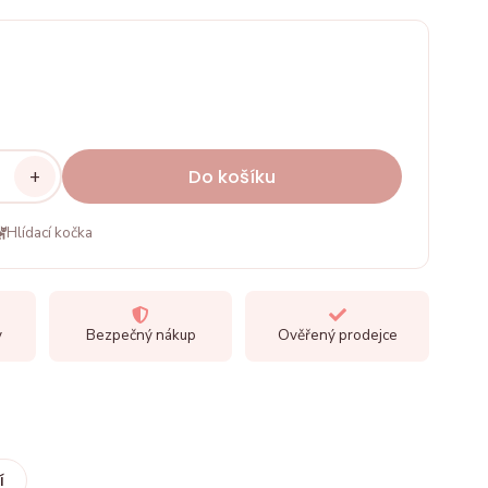
+
Do košíku
Hlídací kočka
y
Bezpečný nákup
Ověřený prodejce
í