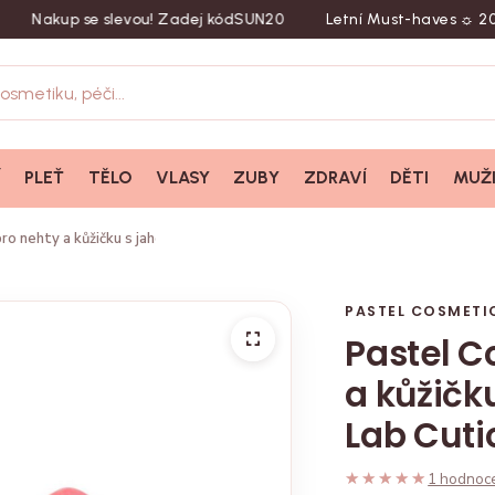
kup se slevou! Zadej kód
SUN20
Letní Must-haves ☼ 20 % sle
Í
PLEŤ
TĚLO
VLASY
ZUBY
ZDRAVÍ
DĚTI
MUŽ
o nehty a kůžičku s jahodovou vůní, Pastel Lab Cuticle Nail Care Cream, 
PASTEL COSMETI
Pastel C
a kůžičk
Lab Cuti
★★★★★
★★★★★
1 hodnoc