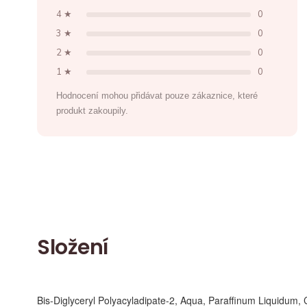
4 ★
0
3 ★
0
2 ★
0
1 ★
0
Hodnocení mohou přidávat pouze zákaznice, které
produkt zakoupily.
Složení
Bis-Diglyceryl Polyacyladipate-2, Aqua, Paraffinum Liquidum, 