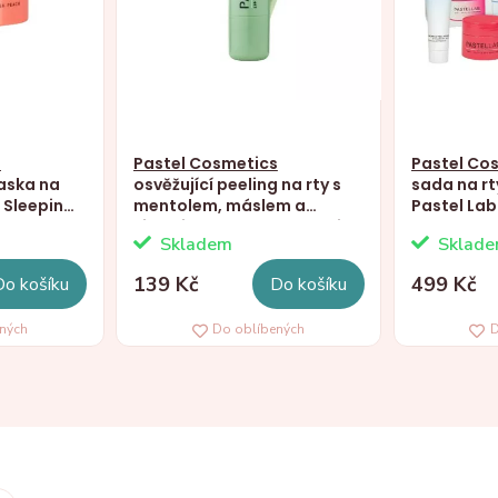
s
Pastel Cosmetics
Pastel Co
maska na
osvěžující peeling na rty s
sada na rty
p Sleeping
mentolem, máslem a
Pastel Lab
vitaminem E, Pastel Lab Lip
Set, 5ks
Skladem
Sklad
Renewal Scrub Mint, 4,5g
139 Kč
499 Kč
Do košíku
Do košíku
ených
Do oblíbených
D