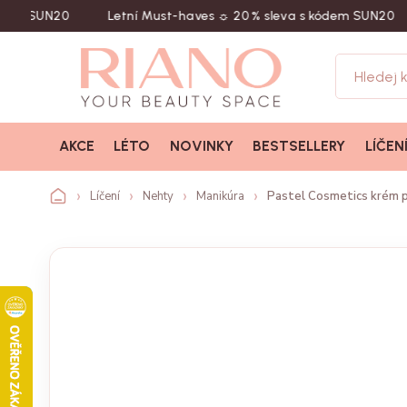
SUN20
Letní Must-haves ☼ 20 % sleva s kódem SUN20
Na
AKCE
LÉTO
NOVINKY
BESTSELLERY
LÍČEN
Líčení
Nehty
Manikúra
Pastel Cosmetics krém pr