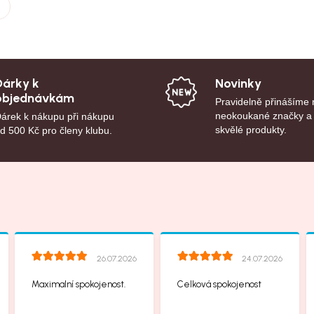
Dárky k
Novinky
objednávkám
Pravidelně přinášíme
neokoukané značky a
árek k nákupu při nákupu
skvělé produkty.
d 500 Kč pro členy klubu.
26.07.2026
24.07.2026
Maximalní spokojenost.
Celková spokojenost