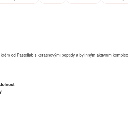
ý krém od Pastellab s keratinovými peptidy a bylinným aktivním komple
dolnost
y