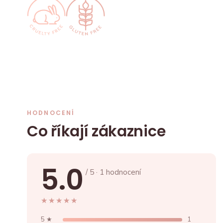
HODNOCENÍ
Co říkají zákaznice
5.0
/ 5 · 1 hodnocení
★★★★★
★★★★★
5 ★
1