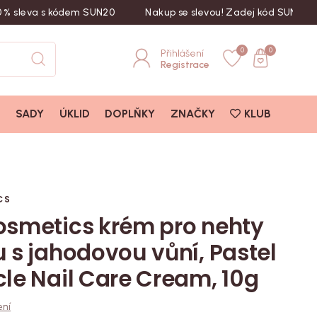
va s kódem SUN20
Nakup se slevou! Zadej kód SUN20
L
0
0
Přihlášení
Registrace
I
SADY
ÚKLID
DOPLŇKY
ZNAČKY
KLUB
10g
CS
osmetics krém pro nehty
u s jahodovou vůní, Pastel
cle Nail Care Cream, 10g
ení