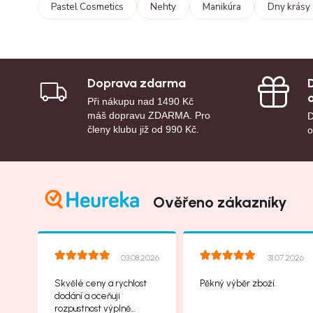
Pastel Cosmetics
Nehty
Manikúra
Dny krásy
Doprava zdarma
Při nákupu nad 1490 Kč
máš dopravu ZDARMA. Pro
D
členy klubu již od 990 Kč.
o
Ověřeno zákazníky
03.08.2026
31.07.2026
Skvělé ceny a rychlost
Pěkný výběr zboží.
dodání a oceňuji
rozpustnost výplně