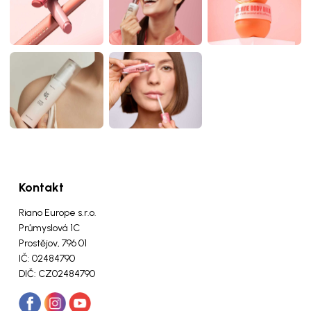
Kontakt
Riano Europe s.r.o.
Průmyslová 1C
Prostějov, 796 01
IČ: 02484790
DIČ: CZ02484790