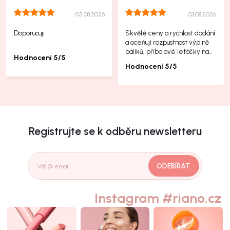
05.08.2026
03.08.2026
Doporucuji
Skvělé ceny a rychlost dodání
a oceňuji rozpustnost výplně
balíků, příbalové letáčky na
Hodnocení 5/5
další produkty taky jsou super.
Hodnocení 5/5
Registrujte se k odběru newsletteru
ODEBÍRAT
Instagram #riano.cz