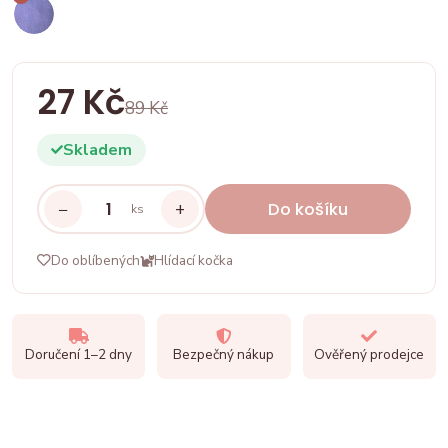
27 Kč
89 Kč
Skladem
−
+
Do košíku
ks
Do oblíbených
Hlídací kočka
Doručení 1–2 dny
Bezpečný nákup
Ověřený prodejce