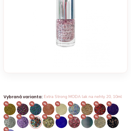
Vybraná varianta:
Extra Strong MODA lak na nehty 20, 10ml
%
%
%
%
%
%
%
%
%
%
%
%
%
%
%
%
%
%
%