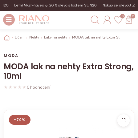
N20
Letní Must-haves ☼ 20 % sleva s kódem SUN20
Nakup se slevou! Zade
0
0
Líčení
Nehty
Laky na nehty
MODA lak na nehty Extra Strong, 10m
MODA
MODA lak na nehty Extra Strong,
10ml
★★★★★
★★★★★
0 hodnocení
-70%