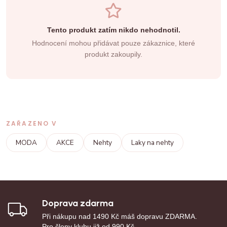
Tento produkt zatím nikdo nehodnotil.
Hodnocení mohou přidávat pouze zákaznice, které
produkt zakoupily.
ZAŘAZENO V
MODA
AKCE
Nehty
Laky na nehty
Doprava zdarma
Při nákupu nad 1490 Kč máš dopravu ZDARMA.
Pro členy klubu již od 990 Kč.