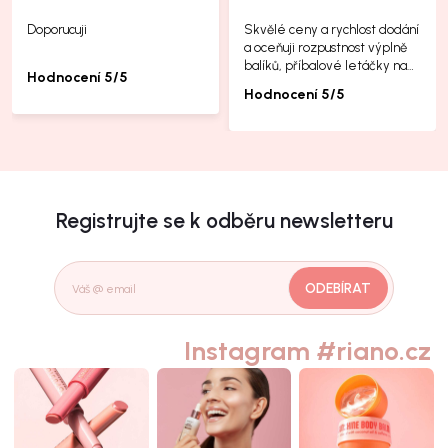
Doporucuji
Skvělé ceny a rychlost dodání
a oceňuji rozpustnost výplně
balíků, příbalové letáčky na
Hodnocení 5/5
další produkty taky jsou super.
Hodnocení 5/5
Registrujte se k odběru newsletteru
ODEBÍRAT
Instagram #riano.cz