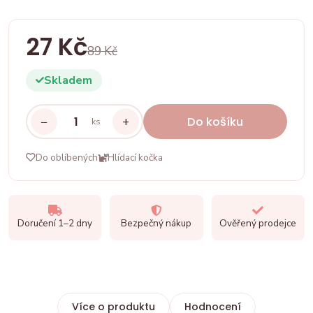
27 Kč
89 Kč
Skladem
−
+
Do košíku
ks
Do oblíbených
Hlídací kočka
Doručení 1–2 dny
Bezpečný nákup
Ověřený prodejce
Více o produktu
Hodnocení