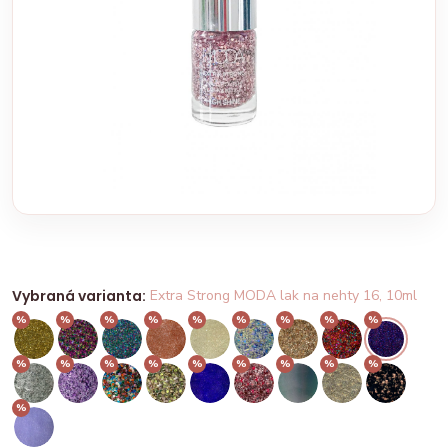
Vybraná varianta:
Extra Strong MODA lak na nehty 16, 10ml
%
%
%
%
%
%
%
%
%
%
%
%
%
%
%
%
%
%
%