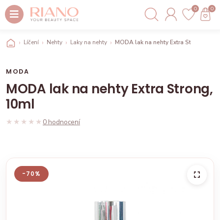
0
0
Líčení
Nehty
Laky na nehty
MODA lak na nehty Extra Strong, 10m
MODA
MODA lak na nehty Extra Strong,
10ml
★★★★★
★★★★★
0 hodnocení
-70%