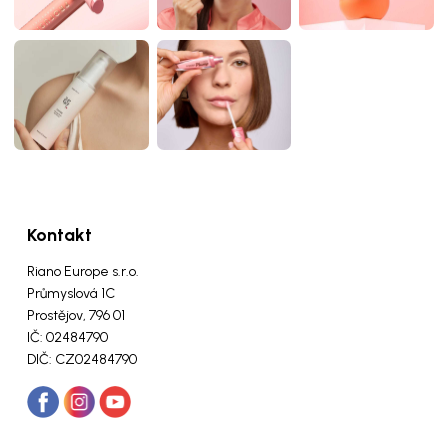
Kontakt
Riano Europe s.r.o.
Průmyslová 1C
Prostějov, 796 01
IČ: 02484790
DIČ: CZ02484790