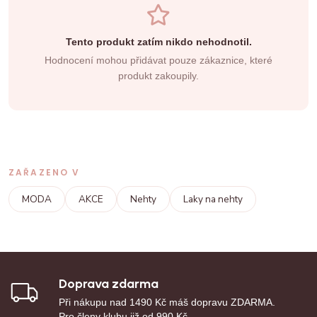
Tento produkt zatím nikdo nehodnotil.
Hodnocení mohou přidávat pouze zákaznice, které
produkt zakoupily.
ZAŘAZENO V
MODA
AKCE
Nehty
Laky na nehty
Doprava zdarma
Při nákupu nad 1490 Kč máš dopravu ZDARMA.
Pro členy klubu již od 990 Kč.