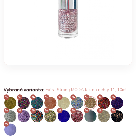
Vybraná varianta:
Extra Strong MODA lak na nehty 11, 10ml
%
%
%
%
%
%
%
%
%
%
%
%
%
%
%
%
%
%
%