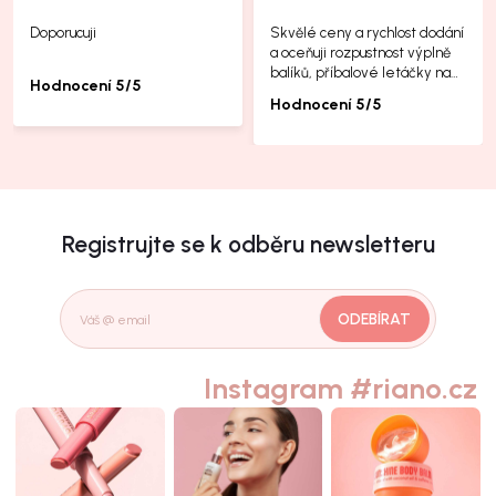
Doporucuji
Skvělé ceny a rychlost dodání
a oceňuji rozpustnost výplně
balíků, příbalové letáčky na
Hodnocení 5/5
další produkty taky jsou super.
Hodnocení 5/5
Registrujte se k odběru newsletteru
ODEBÍRAT
Instagram #riano.cz