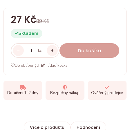
27 Kč
89 Kč
Skladem
−
+
Do košíku
ks
Do oblíbených
Hlídací kočka
Doručení 1–2 dny
Bezpečný nákup
Ověřený prodejce
Více o produktu
Hodnocení