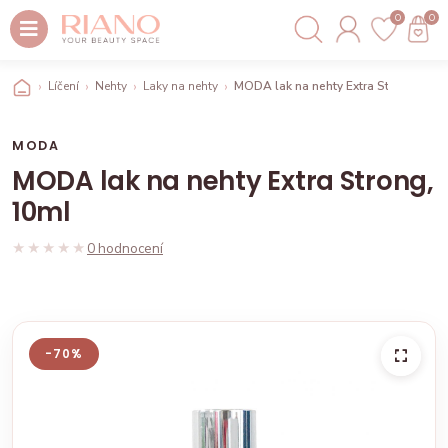
0
0
Líčení
Nehty
Laky na nehty
MODA lak na nehty Extra Strong, 10m
MODA
MODA lak na nehty Extra Strong,
10ml
★★★★★
★★★★★
0 hodnocení
-70%