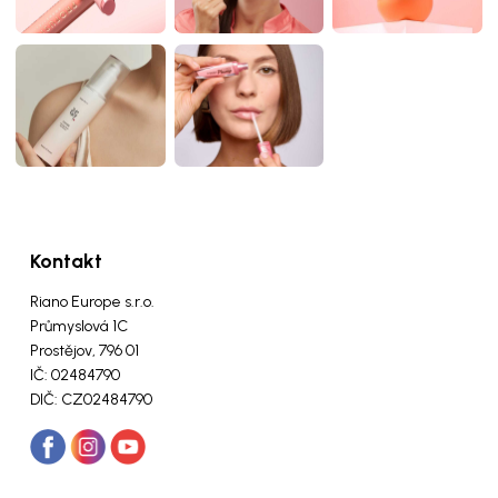
Kontakt
Riano Europe s.r.o.
Průmyslová 1C
Prostějov, 796 01
IČ: 02484790
DIČ: CZ02484790