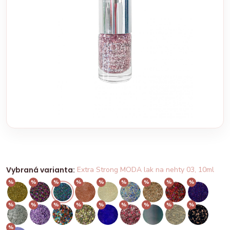
Vybraná varianta:
Extra Strong MODA lak na nehty 03, 10ml
%
%
%
%
%
%
%
%
%
%
%
%
%
%
%
%
%
%
%