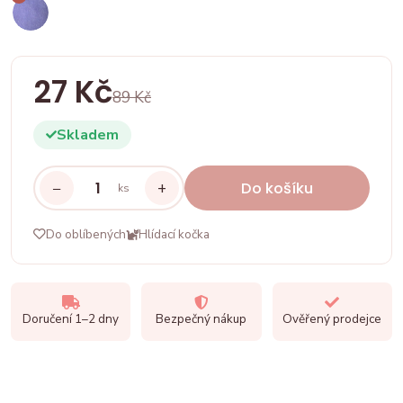
27 Kč
89 Kč
Skladem
−
+
Do košíku
ks
Do oblíbených
Hlídací kočka
Doručení 1–2 dny
Bezpečný nákup
Ověřený prodejce