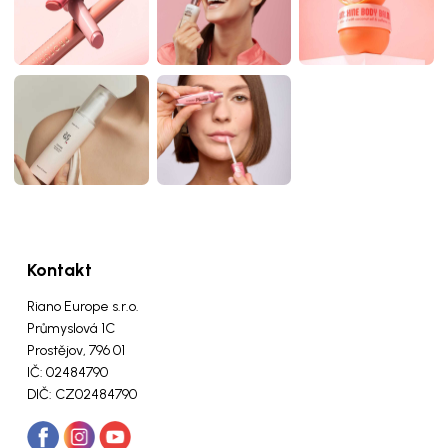
Kontakt
Riano Europe s.r.o.
Průmyslová 1C
Prostějov, 796 01
IČ: 02484790
DIČ: CZ02484790