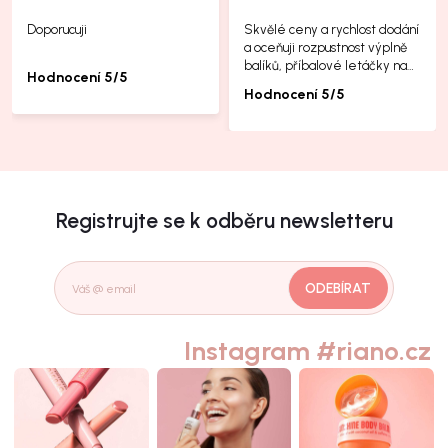
Doporucuji
Skvělé ceny a rychlost dodání
a oceňuji rozpustnost výplně
balíků, příbalové letáčky na
Hodnocení 5/5
další produkty taky jsou super.
Hodnocení 5/5
Registrujte se k odběru newsletteru
ODEBÍRAT
Instagram #riano.cz