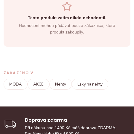
Tento produkt zatím nikdo nehodnotil.
Hodnocení mohou přidávat pouze zákaznice, které
produkt zakoupily.
ZAŘAZENO V
MODA
AKCE
Nehty
Laky na nehty
Doprava zdarma
Při nákupu nad 1490 Kč máš dopravu ZDARMA.
Pro členy klubu již od 990 Kč.