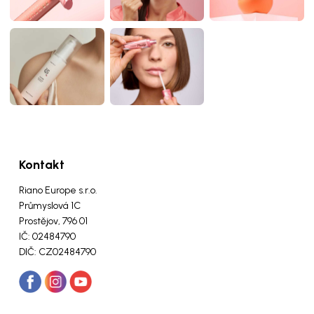
Kontakt
Riano Europe s.r.o.
Průmyslová 1C
Prostějov, 796 01
IČ: 02484790
DIČ: CZ02484790