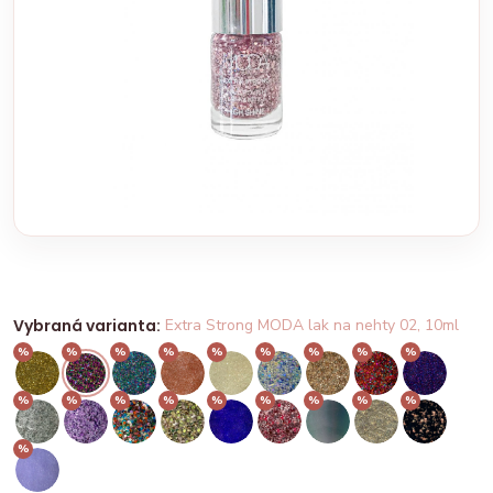
Vybraná varianta:
Extra Strong MODA lak na nehty 02, 10ml
%
%
%
%
%
%
%
%
%
%
%
%
%
%
%
%
%
%
%