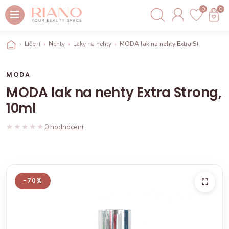
0
0
Líčení
Nehty
Laky na nehty
MODA lak na nehty Extra Strong, 10m
MODA
MODA lak na nehty Extra Strong,
10ml
★★★★★
★★★★★
0 hodnocení
-70%