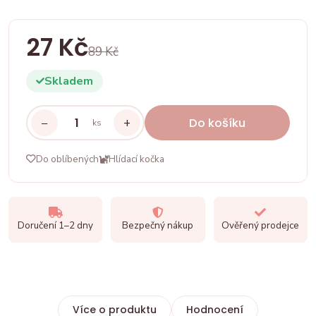
27 Kč
89 Kč
Skladem
−
+
Do košíku
ks
Do oblíbených
Hlídací kočka
Doručení 1–2 dny
Bezpečný nákup
Ověřený prodejce
Více o produktu
Hodnocení