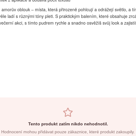
amorův oblouk – místa, která přirozeně pohlcují a odrážejí světlo, a tí
kvěle ladí s různými tóny pleti. S praktickým balením, které obsahuje z
ečerní akci, s tímto pudrem rychle a snadno osvěžíš svůj look a zajist
Tento produkt zatím nikdo nehodnotil.
Hodnocení mohou přidávat pouze zákaznice, které produkt zakoupily.