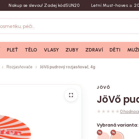
kup se slevou! Zadej kód
SUN20
Letní Must-haves ☼ 20 % sle
Í
PLEŤ
TĚLO
VLASY
ZUBY
ZDRAVÍ
DĚTI
MUŽ
Rozjasňovače
JöVő pudrový rozjasňovač, 4g
JÖVŐ
JöVő pud
★★★★★
★★★★★
0 hodnoc
Vybraná varianta:
%
%