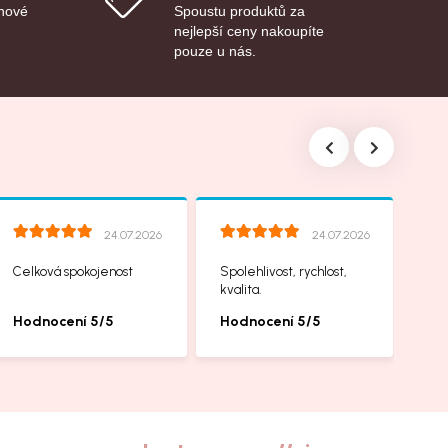
 nové
Spoustu produktů za
nejlepší ceny nakoupíte
pouze u nás.
24.07.2026
24.07.2026
Celková spokojenost
Spolehlivost, rychlost,
kvalita.
Hodnocení 5/5
Hodnocení 5/5