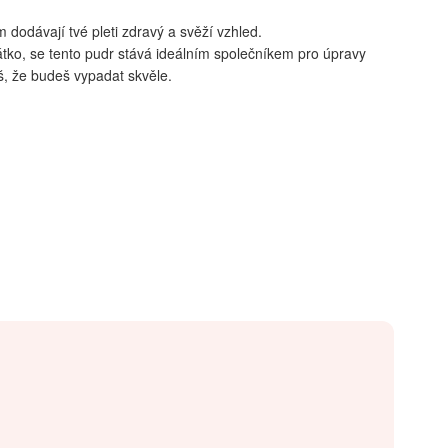
m dodávají tvé pleti zdravý a svěží vzhled.
rcátko, se tento pudr stává ideálním společníkem pro úpravy
íš, že budeš vypadat skvěle.