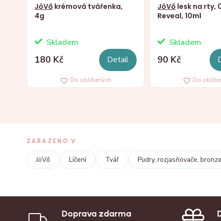
JöVő
krémová tvářenka,
JöVő
lesk na rty, 
4g
Reveal, 10ml
Skladem
Skladem
180 Kč
90 Kč
Detail
Do oblíbených
Do oblíb
ZAŘAZENO V
JöVő
Líčení
Tvář
Pudry, rozjasňovače, bronze
Doprava zdarma