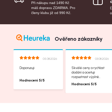
Při nákupu nad 1490 Kč
máš dopravu ZDARMA. Pro
D
členy klubu již od 990 Kč.
o
Ověřeno zákazníky
05.08.2026
03.08.2026
Doporucuji
Skvělé ceny a rychlost
dodání a oceňuji
rozpustnost výplně
Hodnocení 5/5
balíků, příbalové letáčky
Hodnocení 5/5
na další produkty taky
jsou super.