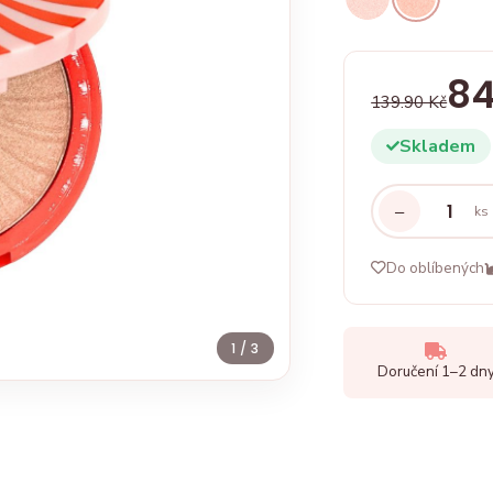
84
139.90 Kč
Skladem
−
ks
Do oblíbených
1
/ 3
Doručení 1–2 dn