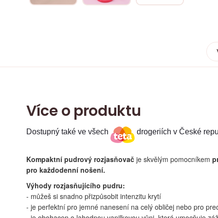
Více o produktu
Dostupný také ve všech
drogeriích v České repu
Kompaktní pudrový rozjasňovač
je skvělým pomocníkem
p
pro každodenní nošení.
Výhody rozjasňujícího pudru:
- můžeš si snadno přizpůsobit intenzitu krytí
- je perfektní pro jemné nanesení na celý obličej nebo pro prec
-
je obohacen o lahodnou vanilkovou vůni, která umocňuje záži