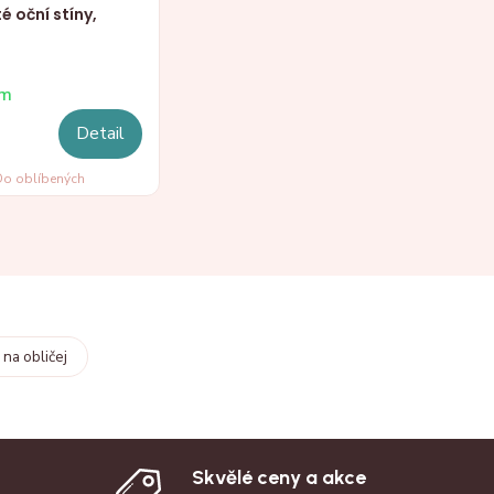
é oční stíny,
em
Detail
o oblíbených
 na obličej
Skvělé ceny a akce