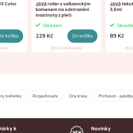
03 Color
JöVő
roller s vulkanickým
JöVő
tekut
kamenem na odstranění
3,5ml
mastnoty z pleti
Skladem
Sklad
229 Kč
89 Kč
Do košíku
Do košíku
ených
Do oblíbených
D
ry, tvářenky
Rozjasňovače
Dny krásy
Profusion - paletky
Dárky k
Novinky