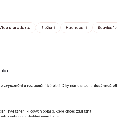
Více o produktu
Složení
Hodnocení
Souvisejíc
blice.
ro zvýraznění a rozjasnění
tvé pleti. Díky němu snadno
dosáhneš při
izní zvýraznění klíčových oblastí, které chceš zdůraznit
tek z aplikace a dodává pocit luxusu