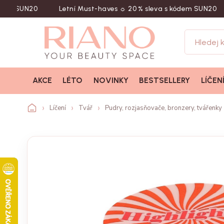
SUN20
Letní Must-haves ☼ 20 % sleva s kódem SUN20
Na
AKCE
LÉTO
NOVINKY
BESTSELLERY
LÍČEN
Líčení
Tvář
Pudry, rozjasňovače, bronzery, tvářenky