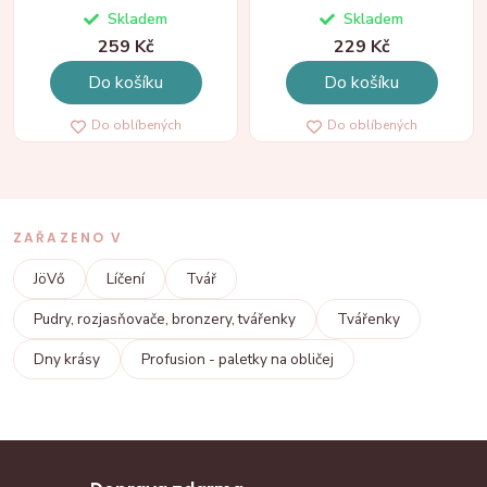
Skladem
Skladem
259 Kč
229 Kč
Do košíku
Do košíku
Do oblíbených
Do oblíbených
ZAŘAZENO V
JöVő
Líčení
Tvář
Pudry, rozjasňovače, bronzery, tvářenky
Tvářenky
Dny krásy
Profusion - paletky na obličej