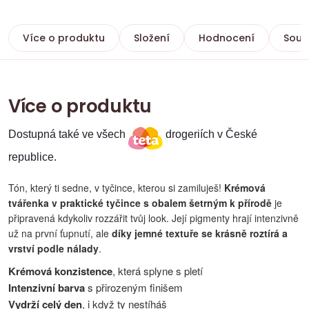
Více o produktu
Složení
Hodnocení
Souvi
Více o produktu
Dostupná také ve všech
drogeriích v České
republice.
Tón, který ti sedne, v tyčince, kterou si zamiluješ!
Krémová
tvářenka v praktické tyčince s obalem šetrným k přírodě
je
připravená kdykoliv rozzářit tvůj look. Její pigmenty hrají intenzivně
už na první ťupnutí, ale
díky jemné textuře se krásně roztírá a
vrství podle nálady
.
Krémová konzistence
, která splyne s pletí
Intenzivní barva
s přirozeným finišem
Vydrží celý den
, i když ty nestíháš