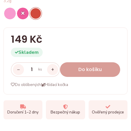
3,2g
149 Kč
Skladem
−
+
Do košíku
ks
Do oblíbených
Hlídací kočka
Doručení 1–2 dny
Bezpečný nákup
Ověřený prodejce