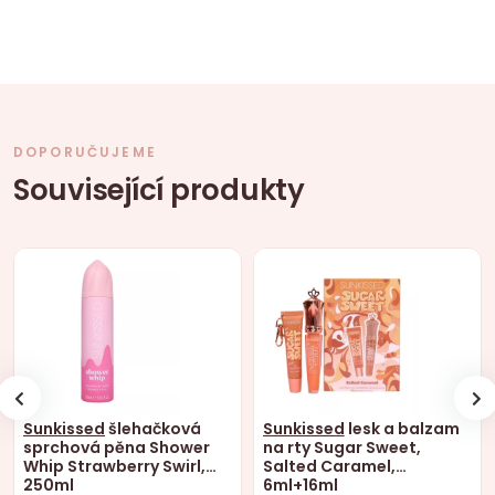
DOPORUČUJEME
Související produkty
Sunkissed
šlehačková
Sunkissed
lesk a balzam
sprchová pěna Shower
na rty Sugar Sweet,
Whip Strawberry Swirl,
Salted Caramel,
250ml
6ml+16ml