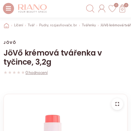
0
0
Líčení
Tvář
Pudry, rozjasňovače, bronzery, tvářenky
Tvářenky
JöVő krémová tváře
JÖVŐ
JöVő krémová tvářenka v
tyčince, 3,2g
★★★★★
★★★★★
0 hodnocení