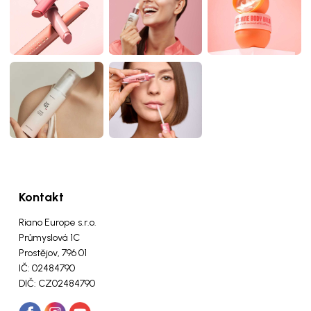
Kontakt
Riano Europe s.r.o.
Průmyslová 1C
Prostějov, 796 01
IČ: 02484790
DIČ: CZ02484790