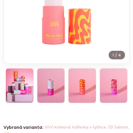
1
/ 4
Vybraná varianta:
JöVő krémová tvářenka v tyčince, 03 Salmon,