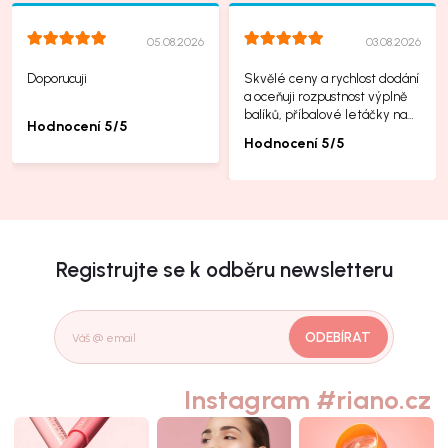
05.08.2026
03.08.2026
Doporucuji
Skvělé ceny a rychlost dodání
a oceňuji rozpustnost výplně
balíků, příbalové letáčky na
Hodnocení 5/5
další produkty taky jsou super.
Hodnocení 5/5
Registrujte se k odběru newsletteru
ODEBÍRAT
Instagram #riano.cz