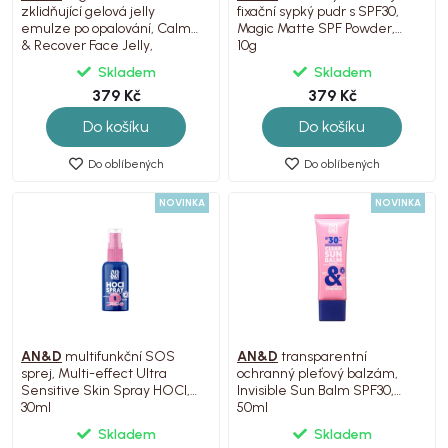
zklidňující gelová jelly
fixační sypký pudr s SPF30,
emulze po opalování, Calm
Magic Matte SPF Powder,
& Recover Face Jelly,
10g
Skladem
Skladem
379 Kč
379 Kč
Do košíku
Do košíku
Do oblíbených
Do oblíbených
NOVINKA
NOVINKA
AN&D
multifunkční SOS
AN&D
transparentní
sprej, Multi-effect Ultra
ochranný pleťový balzám,
Sensitive Skin Spray HOCI,
Invisible Sun Balm SPF30,
30ml
50ml
Skladem
Skladem