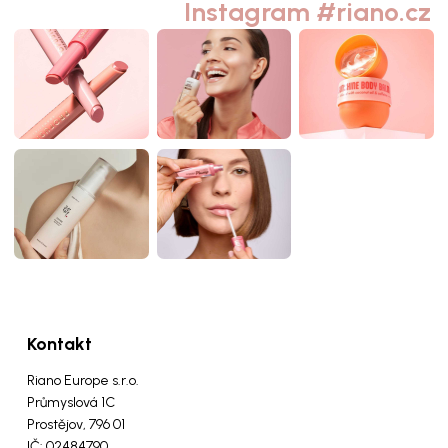
Instagram #riano.cz
Kontakt
Riano Europe s.r.o.
Průmyslová 1C
Prostějov, 796 01
IČ: 02484790