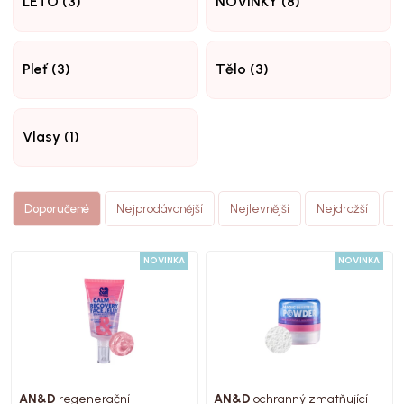
LÉTO (3)
NOVINKY (8)
Pleť (3)
Tělo (3)
Vlasy (1)
N
Doporučené
Nejprodávanější
Nejlevnější
Nejdražší
(
NOVINKA
NOVINKA
AN&D
regenerační
AN&D
ochranný zmatňující