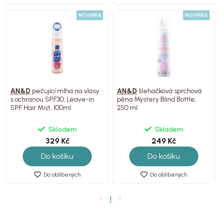
NOVINKA
NOVINKA
AN&D
pečující mlha na vlasy
AN&D
šlehačková sprchová
s ochranou SPF30, Leave-in
pěna Mystery Blind Bottle,
SPF Hair Mist, 100ml
250 ml
Skladem
Skladem
329 Kč
249 Kč
Do košíku
Do košíku
Do oblíbených
Do oblíbených
1