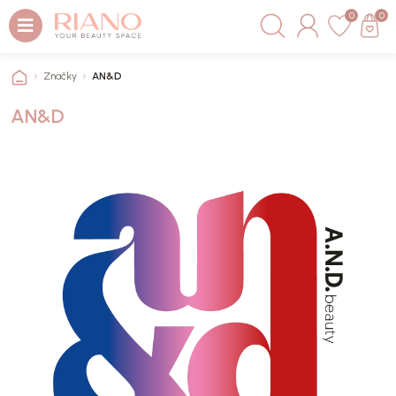
0
0
Značky
AN&D
AN&D