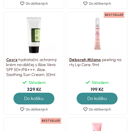
Do oblíbených
Do oblíbených
BESTSELLER
Cosrx
hydratační, ochranný
Deborah Milano
peeling na
krém na obličej s Aloe Vera
rty Lip Care, 9ml
SPF 50+/PA+++, Aloe
Soothing Sun Cream, 50ml
Skladem
Skladem
329 Kč
199 Kč
Do košíku
Do košíku
Do oblíbených
Do oblíbených
BESTSELLER