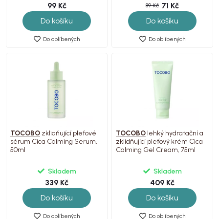
99 Kč
71 Kč
89 Kč
Do košíku
Do košíku
Do oblíbených
Do oblíbených
TOCOBO
zklidňující pleťové
TOCOBO
lehký hydratační a
sérum Cica Calming Serum,
zklidňující pleťový krém Cica
50ml
Calming Gel Cream, 75ml
Skladem
Skladem
339 Kč
409 Kč
Do košíku
Do košíku
Do oblíbených
Do oblíbených