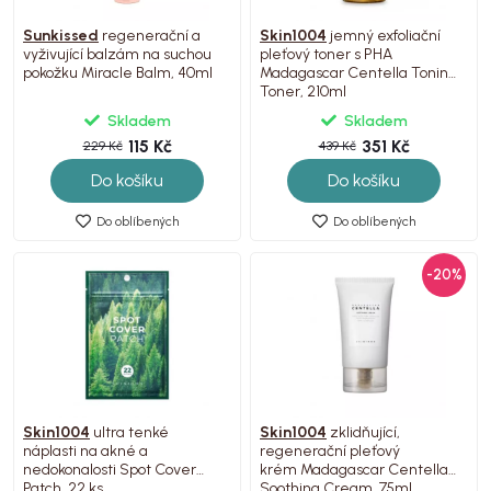
Sunkissed
regenerační a
Skin1004
jemný exfoliační
vyživující balzám na suchou
pleťový toner s PHA
pokožku Miracle Balm, 40ml
Madagascar Centella Toning
Toner, 210ml
Skladem
Skladem
115 Kč
351 Kč
229 Kč
439 Kč
Do košíku
Do košíku
Do oblíbených
Do oblíbených
-20%
Skin1004
ultra tenké
Skin1004
zklidňující,
náplasti na akné a
regenerační pleťový
nedokonalosti Spot Cover
krém Madagascar Centella
Patch, 22 ks
Soothing Cream, 75ml