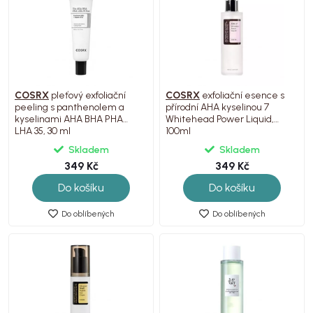
COSRX
pleťový exfoliační
COSRX
exfoliační esence s
peeling s panthenolem a
přírodní AHA kyselinou 7
kyselinami AHA BHA PHA
Whitehead Power Liquid,
LHA 35, 30 ml
100ml
Skladem
Skladem
349 Kč
349 Kč
Do košíku
Do košíku
Do oblíbených
Do oblíbených