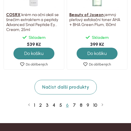
COSRX
krém na oční okolí se
Beauty of Joseon
jemný
šnečím extraktem a peptidy
pleťový exfoliační toner AHA
Advanced Snail Peptide Eye
+ BHA Green Plum, 150ml
Cream, 25ml
Skladem
Skladem
539 Kč
399 Kč
Do košíku
Do košíku
Do oblíbených
Do oblíbených
Načíst další produkty
1
2
3
4
5
6
7
8
9
10