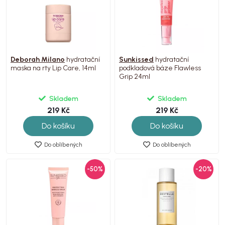
Deborah Milano
hydratační
Sunkissed
hydratační
maska na rty Lip Care, 14ml
podkladová báze Flawless
Grip 24ml
Skladem
Skladem
219 Kč
219 Kč
Do košíku
Do košíku
Do oblíbených
Do oblíbených
-50%
-20%