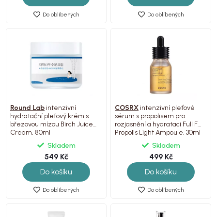
Do oblíbených
Do oblíbených
Round Lab
intenzivní
COSRX
intenzivní pleťové
hydratační pleťový krém s
sérum s propolisem pro
březovou mízou Birch Juice
rozjasnění a hydrataci Full Fit
Cream, 80ml
Propolis Light Ampoule, 30ml
Skladem
Skladem
549 Kč
499 Kč
Do košíku
Do košíku
Do oblíbených
Do oblíbených