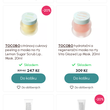
-20%
TOCOBO
citrónový cukrový
TOCOBO
hydratační a
peeling a maska na rty
regenerační maska na rty
Lemon Sugar Scrub Lip
Vita Glazed Lip Mask, 20ml
Mask, 20ml
Skladem
Skladem
247 Kč
309 Kč
309 Kč
Do košíku
Do košíku
Do oblíbených
Do oblíbených
-20%