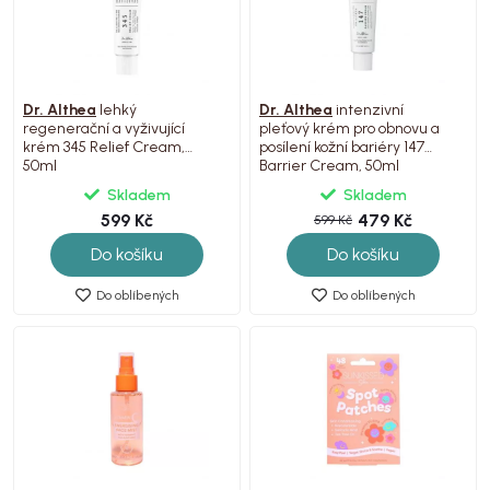
Dr. Althea
lehký
Dr. Althea
intenzivní
regenerační a vyživující
pleťový krém pro obnovu a
krém 345 Relief Cream,
posílení kožní bariéry 147
50ml
Barrier Cream, 50ml
Skladem
Skladem
599 Kč
479 Kč
599 Kč
Do košíku
Do košíku
Do oblíbených
Do oblíbených