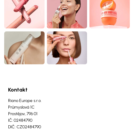
Kontakt
Riano Europe s.r.o.
Průmyslová 1C
Prostějov, 796 01
IČ: 02484790
DIČ: CZ02484790