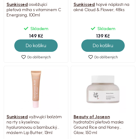
Sunkissed
osvěžující
Sunkissed
hojivé náplasti na
pleťová mlha s vitaminem C
akné Cloud & Flower, 48ks
Energising, 100ml
Skladem
Skladem
149 Kč
139 Kč
Do košíku
Do košíku
Do oblíbených
Do oblíbených
Sunkissed
vyživující balzám
Beauty of Joseon
na rty s kyselinou
hydratační pleťová maska
hyaluronovou a bambuckým
Ground Rice and Honey
máslem Lip Butter, 13ml
Glow, 150 ml