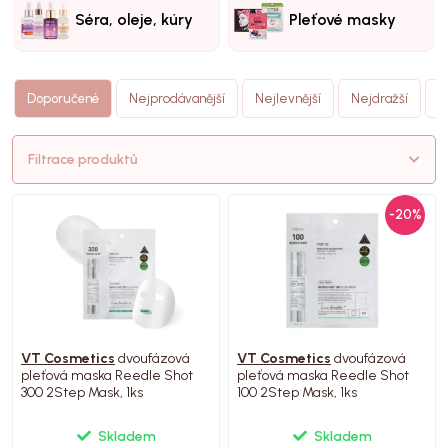
Séra, oleje, kúry
Pleťové masky
N
Doporučené
Nejprodávanější
Nejlevnější
Nejdražší
(
Filtrace produktů
-20%
VT Cosmetics
dvoufázová
VT Cosmetics
dvoufázová
pleťová maska Reedle Shot
pleťová maska Reedle Shot
300 2Step Mask, 1ks
100 2Step Mask, 1ks
Skladem
Skladem