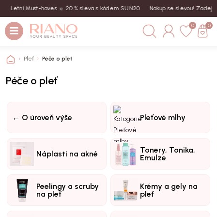
Letní Must-haves ☼ 20 % sleva s kódem SUN20
Nakup se slevou! Zadej kód
S
0
0
Pleť
Péče o pleť
Péče o pleť
← O úroveň výše
Pleťové mlhy
Tonery, Tonika,
Náplasti na akné
Emulze
Peelingy a scruby
Krémy a gely na
na pleť
pleť