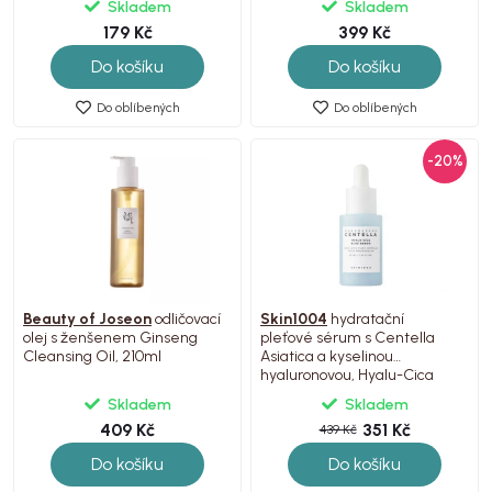
Skladem
Skladem
179 Kč
399 Kč
Do košíku
Do košíku
Do oblíbených
Do oblíbených
-20%
Beauty of Joseon
odličovací
Skin1004
hydratační
olej s ženšenem Ginseng
pleťové sérum s Centella
Cleansing Oil, 210ml
Asiatica a kyselinou
hyaluronovou, Hyalu-Cica
Blue Serum, 50ml
Skladem
Skladem
409 Kč
351 Kč
439 Kč
Do košíku
Do košíku