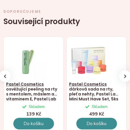
DOPORUČUJEME
Související produkty
Pastel Cosmetics
Pastel Cosmetics
osvěžující peeling na rty
dárková sada na rty,
s mentolem, máslem a
pleť a nehty, Pastel Lab
vitaminem E, Pastel Lab
Mini Must Have Set, 5ks
Lip Renewal Scrub Mint,
Skladem
Skladem
4,5g
139 Kč
499 Kč
Do košíku
Do košíku