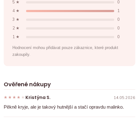
5 ★
0
4 ★
1
3 ★
0
2 ★
0
1 ★
0
Hodnocení mohou přidávat pouze zákaznice, které produkt
zakoupily.
Ověřené nákupy
Kristýna S.
★★★★★
★★★★★
14.05.2026
Pěkně kryje, ale je takový hutnější a stačí opravdu malinko.