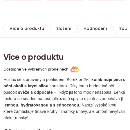
Více o produktu
Složení
Hodnocení
Souvi
Více o produktu
Dostupné ve vybraných prodejnách
Rozluč se s unaveným pohledem! Korektor 2v1
kombinuje péči o
oční okolí s krycí silou
korektoru. Díky tomu budou tvé oči
působit
svěže a odpočatě
– i když jsi toho moc nenaspala. Lehká
textura se snadno nanáší, přirozeně splyne s pletí a zanechává ji
jemnou, hydratovanou a sjednocenou.
Nabízí vysoké krytí,
které zamaskuje tmavé kruhy i známky únavy, ale přitom nevytváří
efekt „masky“.