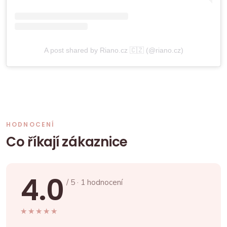
A post shared by Riano.cz 🇨🇿 (@riano.cz)
HODNOCENÍ
Co říkají zákaznice
4.0
/ 5 · 1 hodnocení
★★★★★
★★★★★