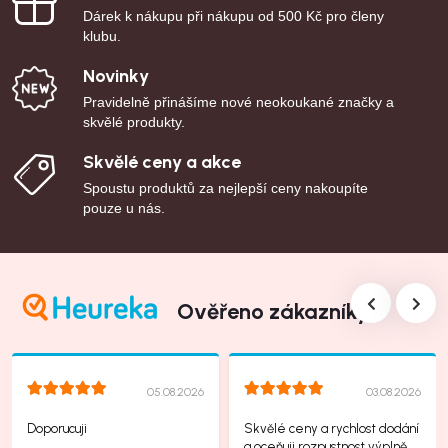
Dárek k nákupu při nákupu od 500 Kč pro členy
klubu.
Novinky
Pravidelně přinášíme nové neokoukané značky a
skvělé produkty.
Skvělé ceny a akce
Spoustu produktů za nejlepší ceny nakoupíte
pouze u nás.
Ověřeno zákazníky
05.08.2026
03.08.2026
Doporucuji
Skvělé ceny a rychlost dodání
a oceňuji rozpustnost výplně