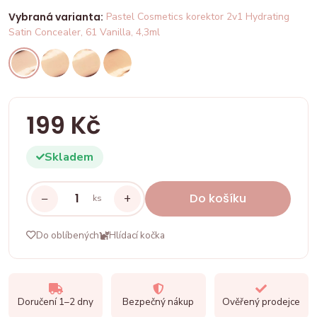
Vybraná varianta:
Pastel Cosmetics korektor 2v1 Hydrating
Satin Concealer, 61 Vanilla, 4,3ml
199 Kč
Skladem
−
+
Do košíku
ks
Do oblíbených
Hlídací kočka
Doručení 1–2 dny
Bezpečný nákup
Ověřený prodejce