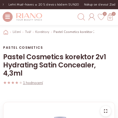
Letní Must-haves ☼ 20 % sleva s kódem SUN20
Nakup se slevou! Zadej kó
0
0
Líčení
Tvář
Korektory
Pastel Cosmetics korektor 2v1 Hydrating Sa
PASTEL COSMETICS
Pastel Cosmetics korektor 2v1
Hydrating Satin Concealer,
4,3ml
★★★★★
★★★★★
1 hodnocení