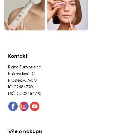
Kontakt
Riano Europe s.r.o.
Průmyslová 1C
Prostějov, 796 01
IČ: 02484790
DIČ: CZ02484790
Vše o nákupu