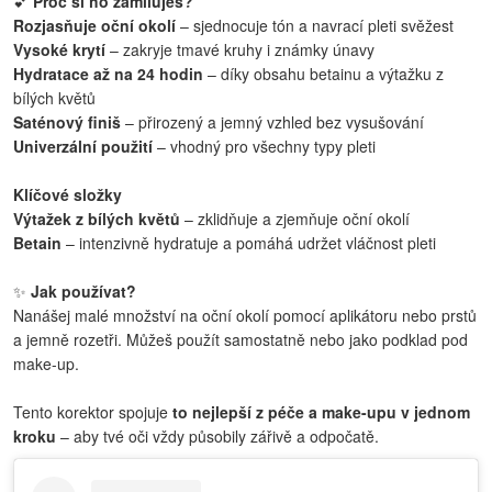
💕
Proč si ho zamiluješ?
Rozjasňuje oční okolí
– sjednocuje tón a navrací pleti svěžest
Vysoké krytí
– zakryje tmavé kruhy i známky únavy
Hydratace až na 24 hodin
– díky obsahu betainu a výtažku z
bílých květů
Saténový finiš
– přirozený a jemný vzhled bez vysušování
Univerzální použití
– vhodný pro všechny typy pleti
Klíčové složky
Výtažek z bílých květů
– zklidňuje a zjemňuje oční okolí
Betain
– intenzivně hydratuje a pomáhá udržet vláčnost pleti
✨
Jak používat?
Nanášej malé množství na oční okolí pomocí aplikátoru nebo prstů
a jemně rozetři. Můžeš použít samostatně nebo jako podklad pod
make-up.
Tento korektor spojuje
to nejlepší z péče a make-upu v jednom
kroku
– aby tvé oči vždy působily zářivě a odpočatě.