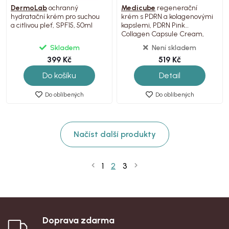
DermoLab
ochranný
Medicube
regenerační
hydratační krém pro suchou
krém s PDRN a kolagenovými
a citlivou pleť, SPF15, 50ml
kapslemi, PDRN Pink
Collagen Capsule Cream,
55g
Skladem
Není skladem
399 Kč
519 Kč
Do košíku
Detail
Do oblíbených
Do oblíbených
Načíst další produkty
1
2
3
Doprava zdarma