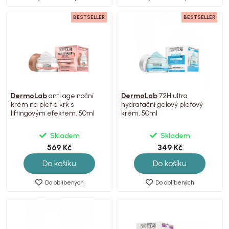
BESTSELLER
BESTSELLER
DermoLab
anti age noční
DermoLab
72H ultra
krém na pleť a krk s
hydratační gelový pleťový
liftingovým efektem, 50ml
krém, 50ml
Skladem
Skladem
569 Kč
349 Kč
Do košíku
Do košíku
Do oblíbených
Do oblíbených