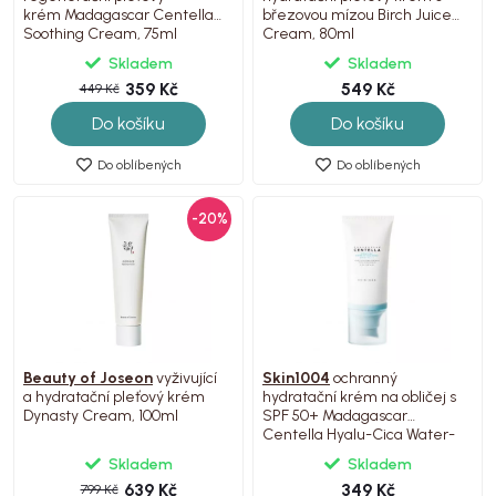
krém Madagascar Centella
březovou mízou Birch Juice
Soothing Cream, 75ml
Cream, 80ml
Skladem
Skladem
359 Kč
549 Kč
449 Kč
Do košíku
Do košíku
Do oblíbených
Do oblíbených
-20%
Beauty of Joseon
vyživující
Skin1004
ochranný
a hydratační pleťový krém
hydratační krém na obličej s
Dynasty Cream, 100ml
SPF 50+ Madagascar
Centella Hyalu-Cica Water-
Fit Sun Serum, 50ml
Skladem
Skladem
639 Kč
349 Kč
799 Kč