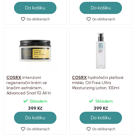
Do košíku
Do košíku
Do oblíbených
Do oblíbených
COSRX
intenzivní
COSRX
hydratační pleťové
regenerační krém se
mléko, Oil Free Ultra
šnečím extraktem,
Moisturizing Lotion, 100ml
Advanced Snail 92 All In
One, 100g
Skladem
Skladem
399 Kč
399 Kč
Do košíku
Do košíku
Do oblíbených
Do oblíbených