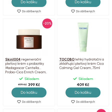
Do košíku
Do košíku
Do oblíbených
Do oblíbených
-20%
Skin1004
regenerační
TOCOBO
lehký hydratační a
pleťový krém s probiotiky
zklidňující pleťový krém Cica
Madagascar Centella
Calming Gel Cream, 75ml
Probio-Cica Enrich Cream,
50ml
Skladem
Skladem
399 Kč
409 Kč
499 Kč
Do košíku
Do košíku
Do oblíbených
Do oblíbených