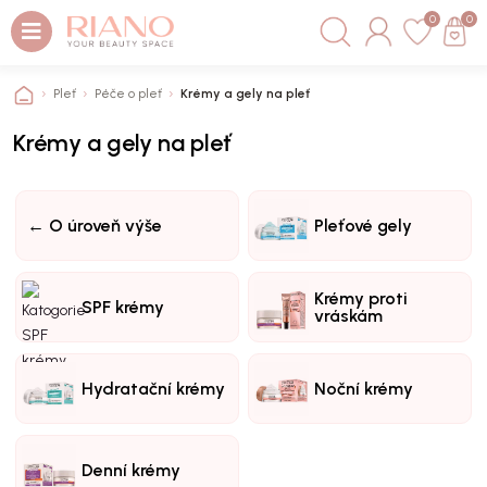
0
0
Pleť
Péče o pleť
Krémy a gely na pleť
Krémy a gely na pleť
← O úroveň výše
Pleťové gely
Krémy proti
SPF krémy
vráskám
Hydratační krémy
Noční krémy
Denní krémy