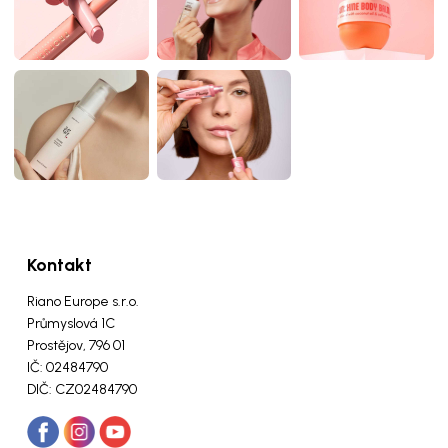
Kontakt
Riano Europe s.r.o.
Průmyslová 1C
Prostějov, 796 01
IČ: 02484790
DIČ: CZ02484790