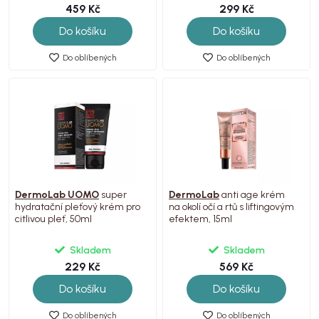
459 Kč
299 Kč
Do košíku
Do košíku
Do oblíbených
Do oblíbených
DermoLab UOMO
super
DermoLab
anti age krém
hydratační pleťový krém pro
na okolí očí a rtů s liftingovým
citlivou pleť, 50ml
efektem, 15ml
Skladem
Skladem
229 Kč
569 Kč
Do košíku
Do košíku
Do oblíbených
Do oblíbených