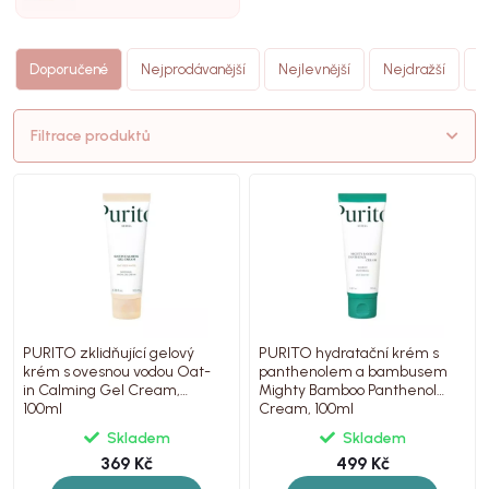
N
Doporučené
Nejprodávanější
Nejlevnější
Nejdražší
(
Filtrace produktů
PURITO zklidňující gelový
PURITO hydratační krém s
krém s ovesnou vodou Oat-
panthenolem a bambusem
in Calming Gel Cream,
Mighty Bamboo Panthenol
100ml
Cream, 100ml
Skladem
Skladem
369 Kč
499 Kč