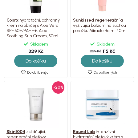
Cosrx
hydratační, ochranný
Sunkissed
regenerační a
krém na obličej s Aloe Vera
vyživující balzám na suchou
SPF 50+/PA+++, Aloe
pokožku Miracle Balm, 40ml
Soothing Sun Cream, 50ml
Skladem
Skladem
329 Kč
115 Kč
229 Kč
Do košíku
Do košíku
Do oblíbených
Do oblíbených
-20%
Skin1004
zklidňující,
Round Lab
intenzivní
regenerační pleťový
hydratační pleťový krém s