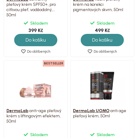
pleťový krém SPF50+, pro
krém na korekci
citlivou pleť, voděodolný,
pigmentových skvrn, 50ml
50ml
Skladem
Skladem
399 Kč
499 Kč
Do košíku
Do košíku
Do oblíbených
Do oblíbených
BESTSELLER
DermoLab
anti-age pleťový
DermoLab UOMO
anti age
krém s liftingovým efektem,
pleťový krém, 50ml
50ml
Skladem
Skladem