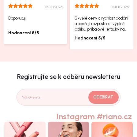
05.08.2026
03.08.2026
Doporucuji
Skvělé ceny a rychlost dodání
a oceňuji rozpustnost výplně
balíků, příbalové letáčky na
Hodnocení 5/5
další produkty taky jsou super.
Hodnocení 5/5
Registrujte se k odběru newsletteru
ODEBÍRAT
Instagram #riano.cz