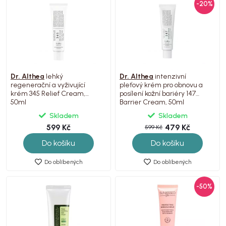
-20%
Dr. Althea
lehký
Dr. Althea
intenzivní
regenerační a vyživující
pleťový krém pro obnovu a
krém 345 Relief Cream,
posílení kožní bariéry 147
50ml
Barrier Cream, 50ml
Skladem
Skladem
599 Kč
479 Kč
599 Kč
Do košíku
Do košíku
Do oblíbených
Do oblíbených
-50%