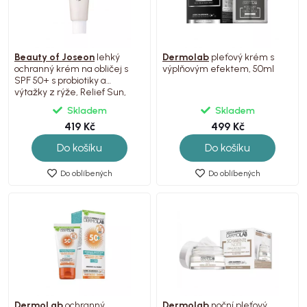
Beauty of Joseon
lehký
Dermolab
pleťový krém s
ochranný krém na obličej s
výplňovým efektem, 50ml
SPF 50+ s probiotiky a
výtažky z rýže, Relief Sun,
50ml
Skladem
Skladem
419 Kč
499 Kč
Do košíku
Do košíku
Do oblíbených
Do oblíbených
DermoLab
ochranný
Dermolab
noční pleťový