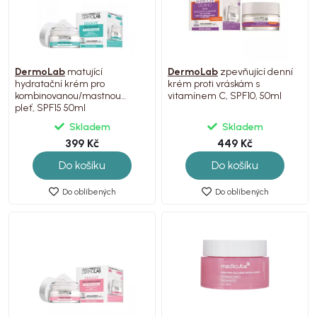
DermoLab
matující
DermoLab
zpevňující denní
hydratační krém pro
krém proti vráskám s
kombinovanou/mastnou
vitamínem C, SPF10, 50ml
pleť, SPF15 50ml
Skladem
Skladem
399 Kč
449 Kč
Do košíku
Do košíku
Do oblíbených
Do oblíbených