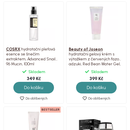
COSRX
hydratační pleťová
Beauty of Joseon
esence se šnečím
hydratační gelový krém s
extraktem, Advanced Snail
výtažkem z červených fazolí
96 Mucin, 100ml
adzuki, Red Bean Water Gel,
100ml
Skladem
Skladem
349 Kč
399 Kč
Do košíku
Do košíku
Do oblíbených
Do oblíbených
BESTSELLER