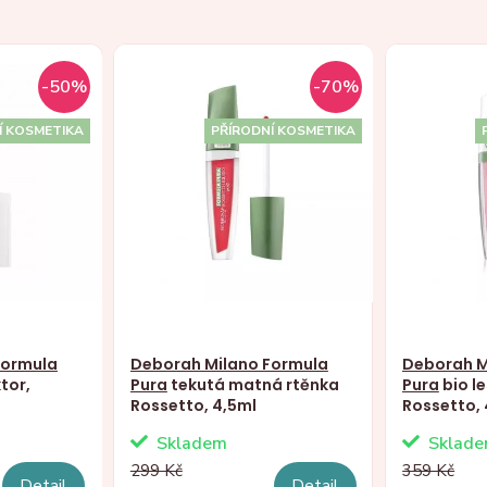
-50%
-70%
Í KOSMETIKA
PŘÍRODNÍ KOSMETIKA
Formula
Deborah Milano Formula
Deborah M
tor,
Pura
tekutá matná rtěnka
Pura
bio le
Rossetto, 4,5ml
Rossetto, 
Skladem
Sklad
299 Kč
359 Kč
Detail
Detail