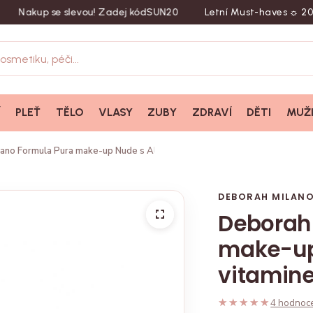
kup se slevou! Zadej kód
SUN20
Letní Must-haves ☼ 20 % sle
Í
PLEŤ
TĚLO
VLASY
ZUBY
ZDRAVÍ
DĚTI
MUŽ
ano Formula Pura make-up Nude s Aloe Vera a vitaminem C, 30ml
DEBORAH MILANO
Deborah
make-up
vitamin
★★★★★
★★★★★
4 hodnoc