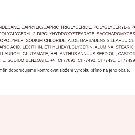
UNDECANE, CAPRYLIC/CAPRIC TRIGLYCERIDE, POLYGLYCERYL-6 
 POLYGLYCERYL-2-DIPOLYHYDROXYSTEARATE, SACCHAROMYCES 
OPOLYMER, SODIUM CHLORIDE, ALOE BARBADENSIS LEAF JUICE,
IC ACID, LECITHIN, ETHYLHEXYLGLYCERIN, ALUMINA, STEARIC 
 LAUROYL GLUTAMATE, HELIANTHUS ANNUUS SEED OIL, CASTOR 
SODIUM BENZOATE: +/-: CI 77891, CI 77492, CI 77491, CI 77499
měn doporučujeme kontrolovat složení výrobku přímo na jeho obale.