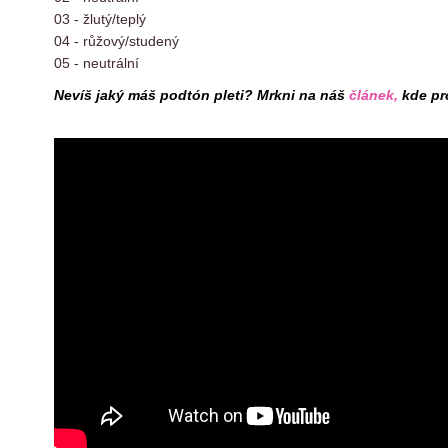
03 - žlutý/teplý
04 - růžový/studený
05 - neutrální
Nevíš jaký máš podtón pleti? Mrkni na náš
článek
,
kde pro