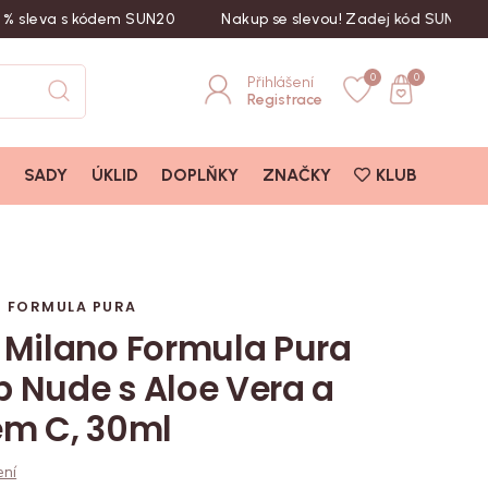
va s kódem SUN20
Nakup se slevou! Zadej kód SUN20
Le
0
0
Přihlášení
Registrace
I
SADY
ÚKLID
DOPLŇKY
ZNAČKY
KLUB
 FORMULA PURA
 Milano Formula Pura
 Nude s Aloe Vera a
em C, 30ml
ení