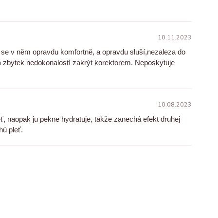
10.11.2023
m se v něm opravdu komfortně, a opravdu sluší,nezaleza do
a zbytek nedokonalostí zakrýt korektorem. Neposkytuje
10.08.2023
, naopak ju pekne hydratuje, takže zanechá efekt druhej
hú pleť.