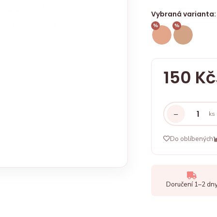
Vybraná varianta:
%
%
150 Kč
−
ks
Do oblíbených
Doručení 1–2 dn