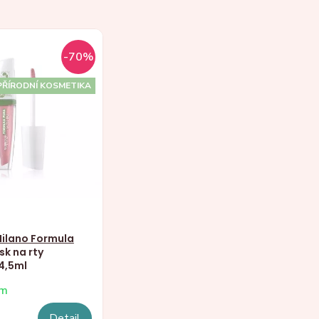
-70%
PŘÍRODNÍ KOSMETIKA
ilano Formula
sk na rty
4,5ml
em
Detail