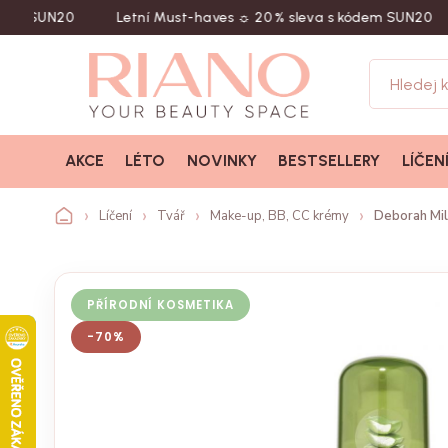
UN20
Letní Must-haves ☼ 20 % sleva s kódem SUN20
Na
AKCE
LÉTO
NOVINKY
BESTSELLERY
LÍČEN
Líčení
Tvář
Make-up, BB, CC krémy
Deborah Mil
PŘÍRODNÍ KOSMETIKA
-70%