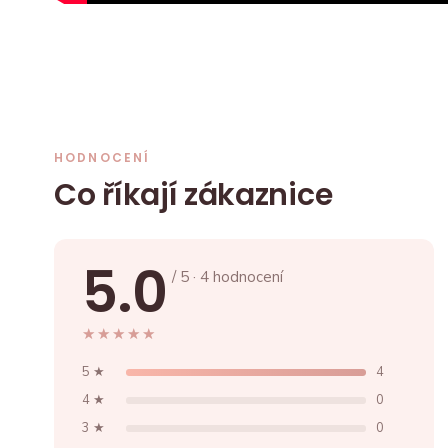
HODNOCENÍ
Co říkají zákaznice
5.0
/ 5 · 4 hodnocení
★★★★★
★★★★★
5 ★
4
4 ★
0
3 ★
0