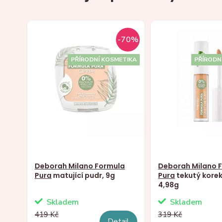
-70%
PŘÍRODNÍ KOSMETIKA
PŘÍRODN
Deborah Milano Formula
Deborah Milano 
Pura
matující pudr, 9g
Pura
tekutý korek
4,98g
Skladem
Skladem
419 Kč
319 Kč
Detail