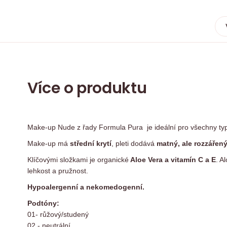
Více o produktu
Make-up Nude z řady Formula Pura je ideální pro všechny typ
Make-up má
střední krytí
, pleti dodává
matný, ale rozzářen
Klíčovými složkami je organické
Aloe Vera a vitamín C a E
. A
lehkost a pružnost.
Hypoalergenní a nekomedogenní.
Podtóny:
01- růžový/studený
02 - neutrální