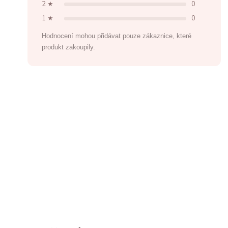
2 ★
0
1 ★
0
Hodnocení mohou přidávat pouze zákaznice, které
produkt zakoupily.