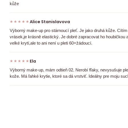
kůže
Alice Stanislavova
★★★★★
★★★★★
Výborný make-up pro stárnoucí pleť. Je jako druhá kůže. Cítí
vrásek,je krásně elastický. Je dobré zapracovat ho houbičkou 
velké krytí,ale to ani není u pleti 60+žádoucí.
Ela
★★★★★
★★★★★
Výborný make-up, mám odtieň 02. Nerobí fľaky, nevysušuje pleť
kože. Má ľahké krytie, ktoré sa dá vrstviť. Ideálny pre moju suc